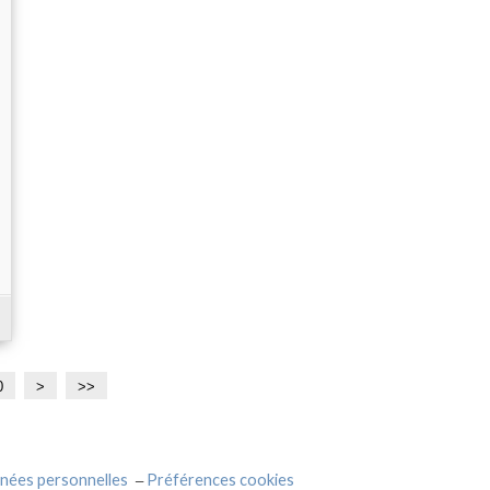
0
8
9
>
>>
0
0
nées personnelles
Préférences cookies