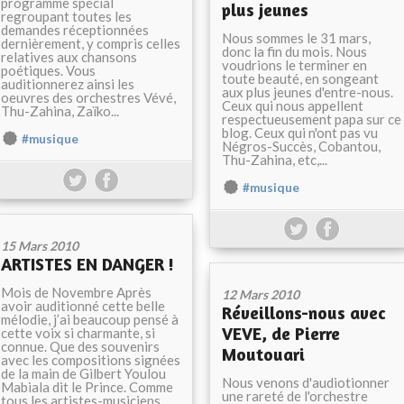
programme spécial
plus jeunes
regroupant toutes les
demandes réceptionnées
Nous sommes le 31 mars,
dernièrement, y compris celles
donc la fin du mois. Nous
relatives aux chansons
voudrions le terminer en
poétiques. Vous
toute beauté, en songeant
auditionnerez ainsi les
aux plus jeunes d'entre-nous.
oeuvres des orchestres Vévé,
Ceux qui nous appellent
Thu-Zahina, Zaïko...
respectueusement papa sur ce
blog. Ceux qui n'ont pas vu
#musique
Négros-Succès, Cobantou,
Thu-Zahina, etc,...
#musique
15 Mars 2010
ARTISTES EN DANGER !
Mois de Novembre Après
12 Mars 2010
avoir auditionné cette belle
Réveillons-nous avec
mélodie, j’ai beaucoup pensé à
VEVE, de Pierre
cette voix si charmante, si
connue. Que des souvenirs
Moutouari
avec les compositions signées
de la main de Gilbert Youlou
Nous venons d'audiotionner
Mabiala dit le Prince. Comme
une rareté de l'orchestre
tous les artistes-musiciens...