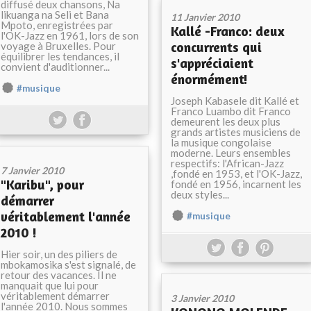
diffusé deux chansons, Na
likuanga na Seli et Bana
11 Janvier 2010
Mpoto, enregistrées par
Kallé -Franco: deux
l'OK-Jazz en 1961, lors de son
concurrents qui
voyage à Bruxelles. Pour
équilibrer les tendances, il
s'appréciaient
convient d'auditionner...
énormément!
#musique
Joseph Kabasele dit Kallé et
Franco Luambo dit Franco
demeurent les deux plus
grands artistes musiciens de
la musique congolaise
moderne. Leurs ensembles
respectifs: l'African-Jazz
7 Janvier 2010
,fondé en 1953, et l'OK-Jazz,
"Karibu", pour
fondé en 1956, incarnent les
deux styles...
démarrer
véritablement l'année
#musique
2010 !
Hier soir, un des piliers de
mbokamosika s'est signalé, de
retour des vacances. Il ne
manquait que lui pour
véritablement démarrer
3 Janvier 2010
l'année 2010. Nous sommes