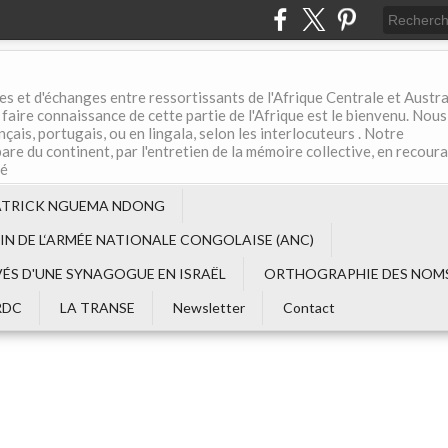
es et d'échanges entre ressortissants de l'Afrique Centrale et Austral
aire connaissance de cette partie de l'Afrique est le bienvenu. Nous
çais, portugais, ou en lingala, selon les interlocuteurs . Notre
are du continent, par l'entretien de la mémoire collective, en recour
té
ATRICK NGUEMA NDONG
EIN DE L‘ARMÉE NATIONALE CONGOLAISE (ANC)
VÉS D'UNE SYNAGOGUE EN ISRAËL
ORTHOGRAPHIE DES NOMS
RDC
LA TRANSE
Newsletter
Contact