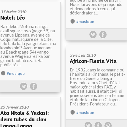
équipe a formulée ce matin.
Nous lui avons déjà répondu
et demandons à ceux qui
3 Février 2010
détiendraient...
Naleli Léo
#musique
Ba ndeko, Motuna na nga
ezali square oyo (page 59) na
avenue Lippens, avenue de
Coquilhat, square de la Cité,
lelo bala bala yango ekoma na
kombo nini? Avenue menant
au Beach (page 54) yango
3 Février 2010
avenue Wagenia, esika bar
African-Fiesta Vita
grand baobab ezali. Ba
publicités...
En 1982, dans la commune où
#musique
j´habitais à Kinshasa, le petit-
frère du Général Singa
Boyende, alors Chef d´état
major général des FAZ, y
habitait aussi, il était civil, si
je me souviens bien sa femme
était de la tribu du Citoyen
Président-Fondateur du...
23 Janvier 2010
Ata Nkale & Yudasi:
#musique
deux tubes du clan
Langa-Langa.