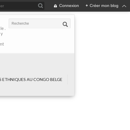
Connexion
+
Créer mon blog
e .
 y
ant
 ETHNIQUES AU CONGO BELGE