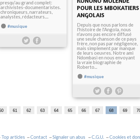
KONONO MOLENDE
presqu'au grand complet:
POUR LES MBOKATIERS
archivistes-documentaristes.
chroniqueurs, narrateurs,
ANGOLAIS
analystes, rédacteurs....
Depuis que nous parlons de
#musique
l'histoire de l'Angola, nous
n'avons pas encore diffusé
une seule chanson de ce pays
frère, non pas par négligence,
mais simplement par manque
de leurs oeuvres. Notre ami
Ndombasi en nous envoyant
la vraie biographie de
Roberto...
#musique
1
2
3
4
5
60
61
62
63
64
65
66
67
68
69
7
0
0
0
0
0
Top articles
Contact
Signaler un abus
C.G.U.
Cookies et don