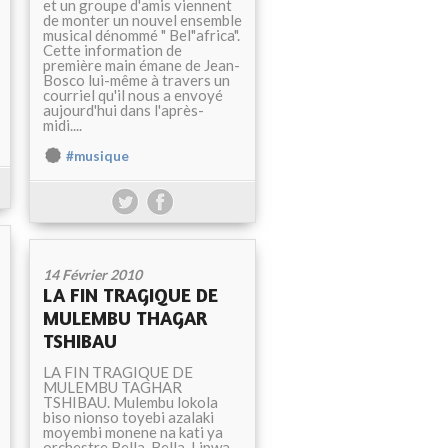
et un groupe d'amis viennent
de monter un nouvel ensemble
musical dénommé " Bel"africa".
Cette information de
première main émane de Jean-
Bosco lui-même à travers un
courriel qu'il nous a envoyé
aujourd'hui dans l'après-
midi....
#musique
14 Février 2010
LA FIN TRAGIQUE DE
MULEMBU THAGAR
TSHIBAU
LA FIN TRAGIQUE DE
MULEMBU TAGHAR
TSHIBAU. Mulembu lokola
biso nionso toyebi azalaki
moyembi monene na kati ya
orchestre Bella-Bella, Lipwa-