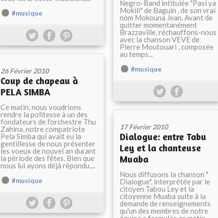
Negro-Band intitulée "Pasi ya
Mokili" de Baguin , de son vrai
#musique
nom Mokouna Jean. Avant de
quitter momentanément
Brazzaville, réchauffons-nous
avec la chanson VEVE de
Pierre Moutouari , composée
au temps...
#musique
26 Février 2010
Coup de chapeau à
PELA SIMBA
Ce matin, nous voudrions
rendre la politesse à un des
fondateurs de l'orchestre Thu
17 Février 2010
Zahina, notre compatriote
Dialogue: entre Tabu
Pela Simba qui avait eu la
gentillesse de nous présenter
Ley et la chanteuse
les voeux de nouvel an durant
Muaba
la période des fêtes. Bien que
nous lui ayons déjà répondu,...
Nous diffusons la chanson "
#musique
Dialogue", interprétée par le
citoyen Tabou Ley et la
citoyenne Muaba suite à la
demande de renseignements
qu'un des membres de notre