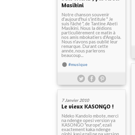
Masikini
Notre chanson souvenir
d'aujourd'hui s'intitule " Je
suis fâché ", de Tantine Abeti
Masikini. Nous la dédions
particulièrement ce matin à
nos amis mbokatiers d'Angola.
Nous n'avons pas oublié leur
remarque. Durant cette
année, nous parlerons
beaucoup...
#musique
7 Janvier 2010
Le vieux KASONGO !
Ndeko Kandolo mbote, merci
na ndenge opesi version ya
KASONGO "europe", ezali
exactement kaka ndenge
olobi, kasi ezali pe na version