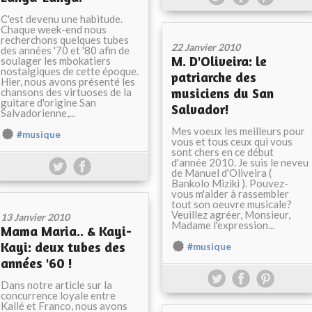
C'est devenu une habitude.
Chaque week-end nous
recherchons quelques tubes
22 Janvier 2010
des années '70 et '80 afin de
M. D'Oliveira: le
soulager les mbokatiers
nostalgiques de cette époque.
patriarche des
Hier, nous avons présenté les
musiciens du San
chansons des virtuoses de la
guitare d'origine San
Salvador!
Salvadorienne,...
Mes voeux les meilleurs pour
#musique
vous et tous ceux qui vous
sont chers en ce début
d'année 2010. Je suis le neveu
de Manuel d'Oliveira (
Bankolo Miziki ). Pouvez-
vous m'aider à rassembler
tout son oeuvre musicale?
Veuillez agréer, Monsieur,
13 Janvier 2010
Madame l'expression...
Mama Maria.. & Kayi-
Kayi: deux tubes des
#musique
années '60 !
Dans notre article sur la
concurrence loyale entre
Kallé et Franco, nous avons