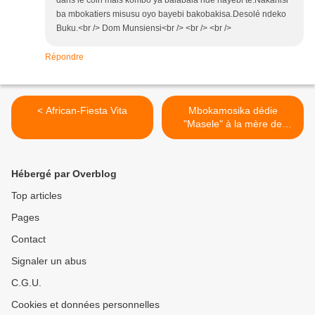
dans le coin mais kombo ya balabala nde nayebi te.Nakanisi
ba mbokatiers misusu oyo bayebi bakobakisa.Desolé ndeko
Buku.<br /> Dom Munsiensi<br /> <br /> <br />
Répondre
< African-Fiesta Vita
Mbokamosika dédie
"Masele" à la mère de
Steph >
Hébergé par Overblog
Top articles
Pages
Contact
Signaler un abus
C.G.U.
Cookies et données personnelles