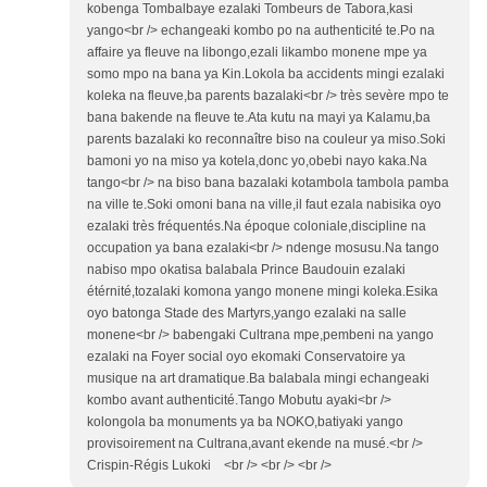
kobenga Tombalbaye ezalaki Tombeurs de Tabora,kasi
yango<br /> echangeaki kombo po na authenticité te.Po na
affaire ya fleuve na libongo,ezali likambo monene mpe ya
somo mpo na bana ya Kin.Lokola ba accidents mingi ezalaki
koleka na fleuve,ba parents bazalaki<br /> très sevère mpo te
bana bakende na fleuve te.Ata kutu na mayi ya Kalamu,ba
parents bazalaki ko reconnaître biso na couleur ya miso.Soki
bamoni yo na miso ya kotela,donc yo,obebi nayo kaka.Na
tango<br /> na biso bana bazalaki kotambola tambola pamba
na ville te.Soki omoni bana na ville,il faut ezala nabisika oyo
ezalaki très fréquentés.Na époque coloniale,discipline na
occupation ya bana ezalaki<br /> ndenge mosusu.Na tango
nabiso mpo okatisa balabala Prince Baudouin ezalaki
étérnité,tozalaki komona yango monene mingi koleka.Esika
oyo batonga Stade des Martyrs,yango ezalaki na salle
monene<br /> babengaki Cultrana mpe,pembeni na yango
ezalaki na Foyer social oyo ekomaki Conservatoire ya
musique na art dramatique.Ba balabala mingi echangeaki
kombo avant authenticité.Tango Mobutu ayaki<br />
kolongola ba monuments ya ba NOKO,batiyaki yango
provisoirement na Cultrana,avant ekende na musé.<br />
Crispin-Régis Lukoki <br /> <br /> <br />