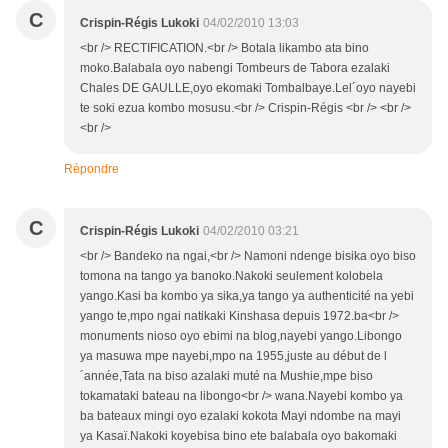
C
Crispin-Régis Lukoki
04/02/2010 13:03
<br /> RECTIFICATION.<br /> Botala likambo ata bino
moko.Balabala oyo nabengi Tombeurs de Tabora ezalaki
Chales DE GAULLE,oyo ekomaki Tombalbaye.Lel´oyo nayebi
te soki ezua kombo mosusu.<br /> Crispin-Régis <br /> <br />
<br />
Répondre
C
Crispin-Régis Lukoki
04/02/2010 03:21
<br /> Bandeko na ngai,<br /> Namoni ndenge bisika oyo biso
tomona na tango ya banoko.Nakoki seulement kolobela
yango.Kasi ba kombo ya sika,ya tango ya authenticité na yebi
yango te,mpo ngai natikaki Kinshasa depuis 1972.ba<br />
monuments nioso oyo ebimi na blog,nayebi yango.Libongo
ya masuwa mpe nayebi,mpo na 1955,juste au début de l
´année,Tata na biso azalaki muté na Mushie,mpe biso
tokamataki bateau na libongo<br /> wana.Nayebi kombo ya
ba bateaux mingi oyo ezalaki kokota Mayi ndombe na mayi
ya Kasaï.Nakoki koyebisa bino ete balabala oyo bakomaki