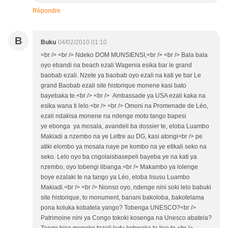
Répondre
B
Buku
04/02/2010 01:10
<br /> <br /> Ndeko DOM MUNSIENSI,<br /> <br /> Bala bala
oyo ebandi na beach ezali Wagenia esika bar le grand
baobab ezali. Nzete ya baobab oyo ezali na kati ye bar Le
grand Baobab ezali site historique monene kasi bato
bayebaka te.<br /> <br /> Ambassade ya USA ezali kaka na
esika wana ti lelo.<br /> <br /> Omoni na Promenade de Léo,
ezali ndakisa monene na ndenge moto tango bapesi
ye ebonga ya mosala, avandeli ba dossier te, eloba Luambo
Makiadi a nzembo na ye Lettre au DG, kasi atongi<br /> pe
atiki elombo ya mosala naye pe kombo na ye etikali seko na
seko. Lelo oyo ba cngolaisbasepeli bayeba ye na kati ya
nzembo, oyo tobengi libanga.<br /> Makambo ya lolenge
boye ezalaki te na tango ya Léo, eloba lisusu Luambo
Makiadi.<br /> <br /> Nionso oyo, ndenge nini soki lelo babuki
site historique, to monument, banani bakoloba, bakotelama
pona koluka kobatela yango? Tobenga UNESCO?<br />
Patrimoine nini ya Congo tokoki kosenga na Unesco abatela?