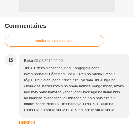
Commentaires
Ajouter un commentaire
B
Buku
05/02/2010 01:00
<br /> Ndeko messager,<br /> Longognia pona
loyembo"naleli Léo"<br /> <br /> Likambo ndeko Crespin-
régis lukoki alobi pona prince ezali ya solo.<br /> nga pe
ekamwisa, nazali kotala balabala namoni yango moke, nzoka
nde kala pona kokatisa yango, ezali kosenga basimba biso
na maboko. Wana topakati mbango po bala bala ezalaki
molayi.<br /> Balabala Tombalbaye ti lelo ezali kaka na
kombo wana.<br /> <br /> Buku<br /> <br /> <br /> <br />
Répondre