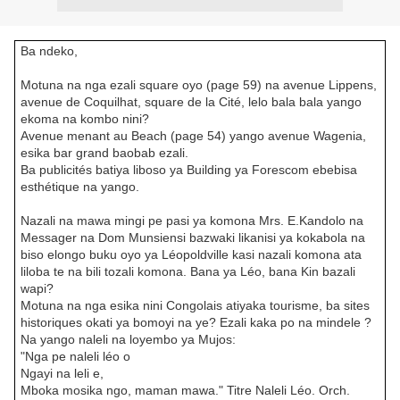
Ba ndeko,
Motuna na nga ezali square oyo (page 59) na avenue Lippens,
avenue de Coquilhat, square de la Cité, lelo bala bala yango
ekoma na kombo nini?
Avenue menant au Beach (page 54) yango avenue Wagenia,
esika bar grand baobab ezali.
Ba publicités batiya liboso ya Building ya Forescom ebebisa
esthétique na yango.
Nazali na mawa mingi pe pasi ya komona Mrs. E.Kandolo na
Messager na Dom Munsiensi bazwaki likanisi ya kokabola na
biso elongo buku oyo ya Léopoldville kasi nazali komona ata
liloba te na bili tozali komona. Bana ya Léo, bana Kin bazali
wapi?
Motuna na nga esika nini Congolais atiyaka tourisme, ba sites
historiques okati ya bomoyi na ye? Ezali kaka po na mindele ?
Na yango naleli na loyembo ya Mujos:
"Nga pe naleli léo o
Ngayi na leli e,
Mboka mosika ngo, maman mawa." Titre Naleli Léo. Orch.