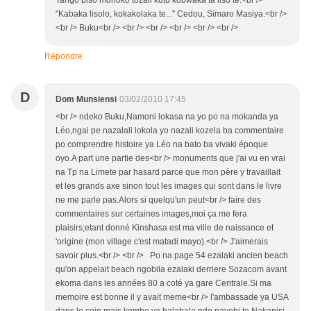
Tango biso monoko tozali kutu kobwaka ta liso te.<br />
"Kabaka lisolo, kokakolaka te..." Cedou, Simaro Masiya.<br />
<br /> Buku<br /> <br /> <br /> <br /> <br /> <br />
Répondre
D
Dom Munsiensi
03/02/2010 17:45
<br /> ndeko Buku,Namoni lokasa na yo po na mokanda ya
Léo,ngai pe nazalali lokola yo nazali kozela ba commentaire
po comprendre histoire ya Léo na bato ba vivaki époque
oyo.A part une partie des<br /> monuments que j'ai vu en vrai
na Tp na Limete par hasard parce que mon père y travaillait
et les grands axe sinon tout les images qui sont dans le livre
ne me parle pas.Alors si quelqu'un peut<br /> faire des
commentaires sur certaines images,moi ça me fera
plaisirs;etant donné Kinshasa est ma ville de naissance et
'origine (mon village c'est matadi mayo).<br /> J'aimerais
savoir plus.<br /> <br /> Po na page 54 ezalaki ancien beach
qu'on appelait beach ngobila ezalaki derriere Sozacom avant
ekoma dans les années 80 a coté ya gare Centrale.Si ma
memoire est bonne il y avait meme<br /> l'ambassade ya USA