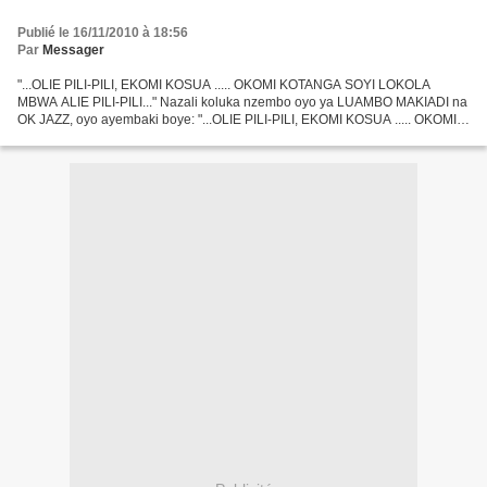
Publié le 16/11/2010 à 18:56
Par
Messager
"...OLIE PILI-PILI, EKOMI KOSUA ..... OKOMI KOTANGA SOYI LOKOLA
MBWA ALIE PILI-PILI..." Nazali koluka nzembo oyo ya LUAMBO MAKIADI na
OK JAZZ, oyo ayembaki boye: "...OLIE PILI-PILI, EKOMI KOSUA ..... OKOMI
KOTANGA SOYI LOKOLA MBWA ALIE PILI-PILI..." Matondo,...