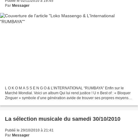
Publié le 02/11/2010 à 19:45
Par
Messager
L O K O M A S S E N G O & L’INTERNATIONAL “RUMBAYA” Enfin sur le
Marché Mondial. Voici un album Qui lui rend justice ! U n Best of : « Bloquer
Zinguer » symbole d’une génération avide de trouver ses propres moyens
d’expression rythmiques, sa propre culture....
La sélection musicale du samedi 30/10/2010
Publié le 29/10/2010 à 21:41
Par
Messager