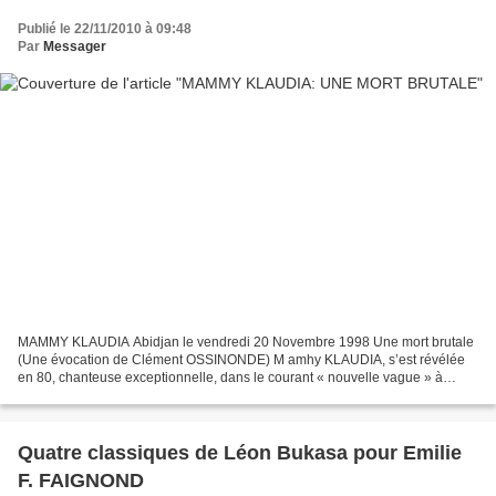
Publié le 22/11/2010 à 09:48
Par
Messager
MAMMY KLAUDIA Abidjan le vendredi 20 Novembre 1998 Une mort brutale
(Une évocation de Clément OSSINONDE) M amhy KLAUDIA, s’est révélée
en 80, chanteuse exceptionnelle, dans le courant « nouvelle vague » à
Abidjan où elle a connu ses meilleurs moments...
Quatre classiques de Léon Bukasa pour Emilie
F. FAIGNOND