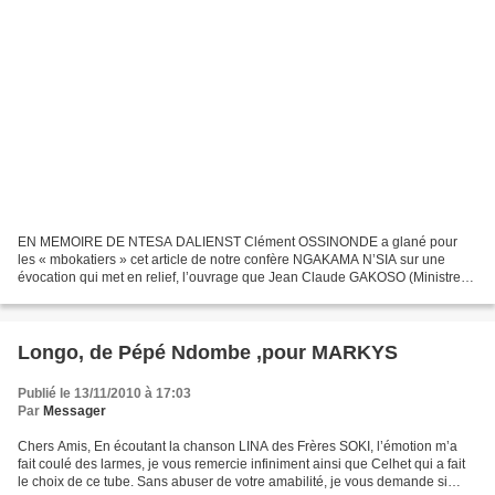
EN MEMOIRE DE NTESA DALIENST Clément OSSINONDE a glané pour
les « mbokatiers » cet article de notre confère NGAKAMA N’SIA sur une
évocation qui met en relief, l’ouvrage que Jean Claude GAKOSO (Ministre
actuel de la Culture du Congo-Brazza) a écrit en...
Longo, de Pépé Ndombe ,pour MARKYS
Publié le 13/11/2010 à 17:03
Par
Messager
Chers Amis, En écoutant la chanson LINA des Frères SOKI, l’émotion m’a
fait coulé des larmes, je vous remercie infiniment ainsi que Celhet qui a fait
le choix de ce tube. Sans abuser de votre amabilité, je vous demande si