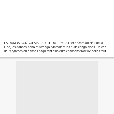
LA RUMBA CONGOLAISE AU FIL DU TEMPS Hier encore au clair de la
lune, les danses Kebo et Nzango rythmaient les nuits congolaises. De ces
deux rythmes ou danses naquirent plusieurs chansons traditionnelles tout à
fait éducatives.A la fin des années 40 arrivent...