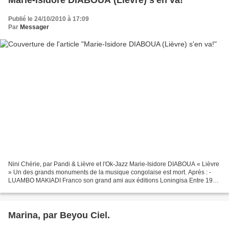
Marie-Isidore DIABOUA (Lièvre) s'en va!
Publié le 24/10/2010 à 17:09
Par
Messager
Nini Chérie, par Pandi & Lièvre et l'Ok-Jazz Marie-Isidore DIABOUA « Lièvre
» Un des grands monuments de la musique congolaise est mort. Après : -
LUAMBO MAKIADI Franco son grand ami aux éditions Loningisa Entre 1955
– 1957, après avoir introduit pour...
Marina, par Beyou Ciel.