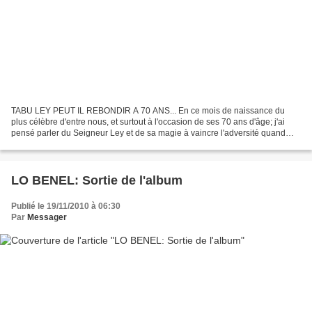
TABU LEY PEUT IL REBONDIR A 70 ANS... En ce mois de naissance du
plus célèbre d'entre nous, et surtout à l'occasion de ses 70 ans d'âge; j'ai
pensé parler du Seigneur Ley et de sa magie à vaincre l'adversité quand
bien même elle s'acharne à le faire plier....
LO BENEL: Sortie de l'album
Publié le 19/11/2010 à 06:30
Par
Messager