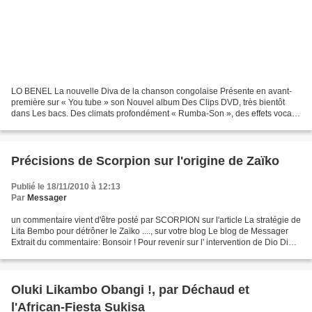
LO BENEL La nouvelle Diva de la chanson congolaise Présente en avant-
première sur « You tube » son Nouvel album Des Clips DVD, très bientôt
dans Les bacs. Des climats profondément « Rumba-Son », des effets vocaux
dans la grande tradition bantoue, des...
Précisions de Scorpion sur l'origine de Zaïko
Publié le 18/11/2010 à 12:13
Par
Messager
un commentaire vient d'être posté par SCORPION sur l'article La stratégie de
Lita Bembo pour détrôner le Zaïko ...., sur votre blog Le blog de Messager
Extrait du commentaire: Bonsoir ! Pour revenir sur l' intervention de Dio Dio,
Le groupe Zaïko n'était...
Oluki Likambo Obangi !, par Déchaud et
l'African-Fiesta Sukisa