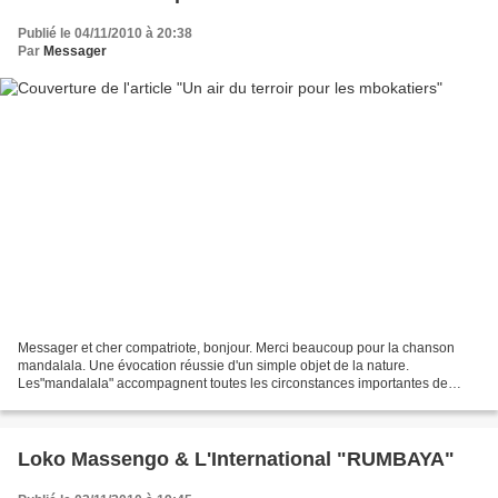
Publié le 04/11/2010 à 20:38
Par
Messager
Messager et cher compatriote, bonjour. Merci beaucoup pour la chanson
mandalala. Une évocation réussie d'un simple objet de la nature.
Les"mandalala" accompagnent toutes les circonstances importantes de
notre existence sur terre. Ce qui me pousse à intervenir,c'est...
Loko Massengo & L'International "RUMBAYA"