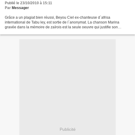
Publié le 23/10/2010 à 15:11
Par
Messager
Grâce a un plagiat bien réussi, Beyou Ciel ex-chanteuse d´afrisa
international de Tabu ley, est sortie de l´anonymat. La chanson Marina
gravée dans la mémoire de zaírois est la seule oeuvre qui justifie son
passage aux côtés du seigneur ley. La version...
Publicité