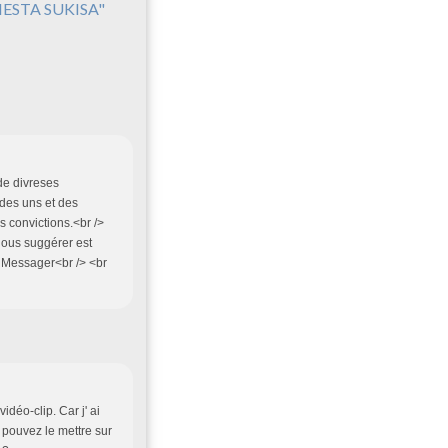
IESTA SUKISA"
 de divreses
 des uns et des
 convictions.<br />
nous suggérer est
/> Messager<br /> <br
idéo-clip. Car j' ai
 pouvez le mettre sur