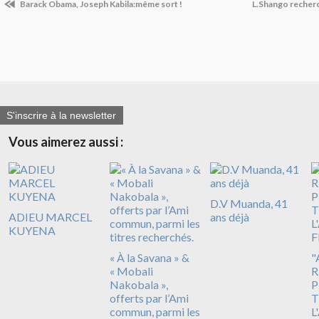
Barack Obama, Joseph Kabila:même sort !
L.Shango recher
S'inscrire à la newsletter
Vous aimerez aussi :
D.V Muanda, 41
ADIEU MARCEL
ans déjà
KUYENA
« À la Savana » &
"
« Mobali
R
Nakobala »,
P
offerts par l’Ami
T
commun, parmi les
L