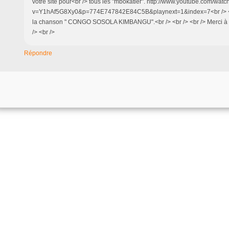
votre site pour<br /> tous les "mbokatier". http://www.youtube.com/watc
v=Y1hAf5G8Xy0&p=774E747842E84C5B&playnext=1&index=7<br /> <br 
la chanson " CONGO SOSOLA KIMBANGU".<br /> <br /> <br /> Merci à v
/> <br />
Répondre