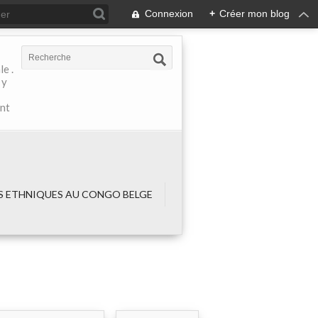
Connexion
+
Créer mon blog
e .
 y
ant
 ETHNIQUES AU CONGO BELGE