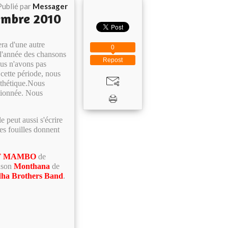
Publié par
Messager
embre 2010
era d'une autre
0
l'année des chansons
Repost
ous n'avons pas
cette période, nous
sthétique.Nous
itionnée. Nous
e peut aussi s'écrire
ces fouilles donnent
T MAMBO
de
anson
Monthana
de
ha Brothers Band
.