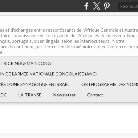
es et d'échanges entre ressortissants de l'Afrique Centrale et Austral
aire connaissance de cette partie de l'Afrique est le bienvenu. Nous
çais, portugais, ou en lingala, selon les interlocuteurs . Notre
are du continent, par l'entretien de la mémoire collective, en recour
té
ATRICK NGUEMA NDONG
EIN DE L‘ARMÉE NATIONALE CONGOLAISE (ANC)
VÉS D'UNE SYNAGOGUE EN ISRAËL
ORTHOGRAPHIE DES NOMS
RDC
LA TRANSE
Newsletter
Contact