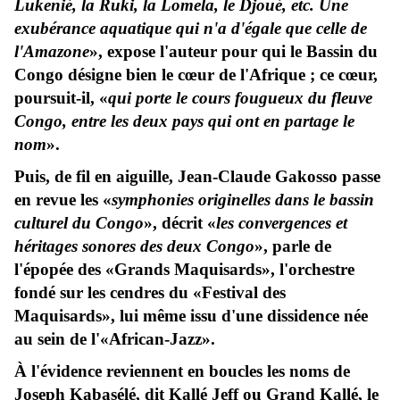
Lukenié, la Ruki, la Lomela, le Djoué, etc. Une
exubérance aquatique qui n'a d'égale que celle de
l'Amazone
», expose l'auteur pour qui le Bassin du
Congo désigne bien le cœur de l'Afrique ; ce cœur,
poursuit-il, «
qui porte le cours fougueux du fleuve
Congo, entre les deux pays qui ont en partage le
nom
».
Puis, de fil en aiguille, Jean-Claude Gakosso passe
en revue les «
symphonies originelles dans le bassin
culturel du Congo
», décrit «
les convergences et
héritages sonores des deux Congo
», parle de
l'épopée des «Grands Maquisards», l'orchestre
fondé sur les cendres du «Festival des
Maquisards», lui même issu d'une dissidence née
au sein de l'«African-Jazz».
À l'évidence reviennent en boucles les noms de
Joseph Kabasélé, dit Kallé Jeff ou Grand Kallé, le