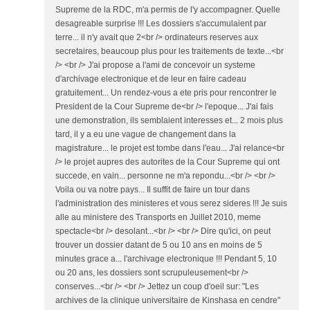
Supreme de la RDC, m'a permis de l'y accompagner. Quelle
desagreable surprise !!! Les dossiers s'accumulaient par
terre... il n'y avait que 2<br /> ordinateurs reserves aux
secretaires, beaucoup plus pour les traitements de texte...<br
/> <br /> J'ai propose a l'ami de concevoir un systeme
d'archivage electronique et de leur en faire cadeau
gratuitement... Un rendez-vous a ete pris pour rencontrer le
President de la Cour Supreme de<br /> l'epoque... J'ai fais
une demonstration, ils semblaient interesses et... 2 mois plus
tard, il y a eu une vague de changement dans la
magistrature... le projet est tombe dans l'eau... J'ai relance<br
/> le projet aupres des autorites de la Cour Supreme qui ont
succede, en vain... personne ne m'a repondu...<br /> <br />
Voila ou va notre pays... Il suffit de faire un tour dans
l'administration des ministeres et vous serez sideres !!! Je suis
alle au ministere des Transports en Juillet 2010, meme
spectacle<br /> desolant...<br /> <br /> Dire qu'ici, on peut
trouver un dossier datant de 5 ou 10 ans en moins de 5
minutes grace a... l'archivage electronique !!! Pendant 5, 10
ou 20 ans, les dossiers sont scrupuleusement<br />
conserves...<br /> <br /> Jettez un coup d'oeil sur: "Les
archives de la clinique universitaire de Kinshasa en cendre"