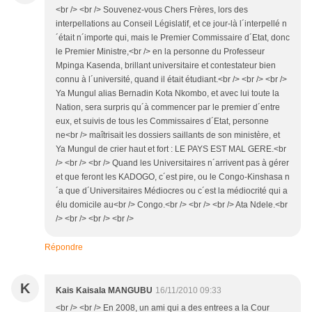
<br /> <br /> Souvenez-vous Chers Frères, lors des
interpellations au Conseil Législatif, et ce jour-là l´interpellé n
´était n´importe qui, mais le Premier Commissaire d´Etat, donc
le Premier Ministre,<br /> en la personne du Professeur
Mpinga Kasenda, brillant universitaire et contestateur bien
connu à l´université, quand il était étudiant.<br /> <br /> <br />
Ya Mungul alias Bernadin Kota Nkombo, et avec lui toute la
Nation, sera surpris qu´à commencer par le premier d´entre
eux, et suivis de tous les Commissaires d´Etat, personne
ne<br /> maîtrisait les dossiers saillants de son ministère, et
Ya Mungul de crier haut et fort : LE PAYS EST MAL GERE.<br
/> <br /> <br /> Quand les Universitaires n´arrivent pas à gérer
et que feront les KADOGO, c´est pire, ou le Congo-Kinshasa n
´a que d´Universitaires Médiocres ou c´est la médiocrité qui a
élu domicile au<br /> Congo.<br /> <br /> <br /> Ata Ndele.<br
/> <br /> <br /> <br />
Répondre
K
Kais Kaisala MANGUBU
16/11/2010 09:33
<br /> <br /> En 2008, un ami qui a des entrees a la Cour