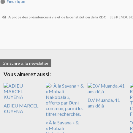
#musique
A props des présidences à vie et de la constitution de la RDC
LES PENDUS 
S'inscrire à la newsletter
Vous aimerez aussi :
D.V Muanda, 41
ADIEU MARCEL
ans déjà
KUYENA
« À la Savana » &
"
« Mobali
R