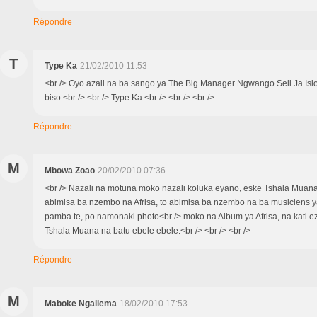
Répondre
T
Type Ka
21/02/2010 11:53
<br /> Oyo azali na ba sango ya The Big Manager Ngwango Seli Ja Is
biso.<br /> <br /> Type Ka <br /> <br /> <br />
Répondre
M
Mbowa Zoao
20/02/2010 07:36
<br /> Nazali na motuna moko nazali koluka eyano, eske Tshala Muana 
abimisa ba nzembo na Afrisa, to abimisa ba nzembo na ba musiciens ya
pamba te, po namonaki photo<br /> moko na Album ya Afrisa, na kati e
Tshala Muana na batu ebele ebele.<br /> <br /> <br />
Répondre
M
Maboke Ngaliema
18/02/2010 17:53