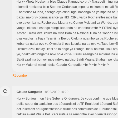
<br /> Mbote Ndeko na biso Claude Kangudie,<br /> Nasepeli mingi n
okomeli ndeko na biso Sebene Onduruwe, mpo na makambo matali Roc
Chanteuse Muaba, esengo oyo etindi ngai nasenga na yo mpe na ba 
bazali na<br /> connaissance ya HISTOIRE ya ba Rocherettes mpe ba
oyo bayemba na Rochereau Muana ya Congo Mokitani ya Wendo, bam
yango, ekosala esengo mingi, kobanda na chanteuse<br /> FOTAS oy
African Fiesta Vita, kokita na Miss Bora na National tii na ba Yondo Sis
oya kosuka na Faya Tess tii na Beyou Ciel, na ngambo ya ba Rochere
kobanda na ba oyo ya Olympia tii oya kosuka na ba oyo ya Tabu Ley 6
Histoire ezali molayi, kasi na lolenge ya lisanga, motu na motu soki 
ye, ndako ekotongama noki noki.<br /> Lisusu esengo na motema na ko
Saidi azali na bomoyi mpe ndeko na biso Saidi Muana Shaba mpe loko
<br /> Matondi mingi ndeko Claude Kangudie. <br /> <br /> <br />
Répondre
C
Claude Kangudie
18/02/2010 16:20
<br /> Bonjour mon frère Sebene Onduruwe. Je vous confirme que Muab
petite soeur du capitaine des Léopards et deTP Englebert Léonard Saïdi 
actuellement bourgmestre<br /> d'une des communes de Lubumbashi. E
l'Afrisa avant Mbilia Bel...ceci suite à sa rencontre avec Vieux Kasong