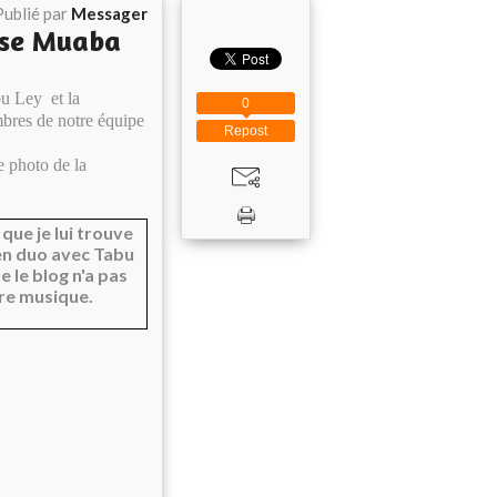
Publié par
Messager
use Muaba
ou Ley et la
0
bres de notre équipe
Repost
 photo de la
que je lui trouve
t en duo avec Tabu
e le blog n'a pas
re musique.