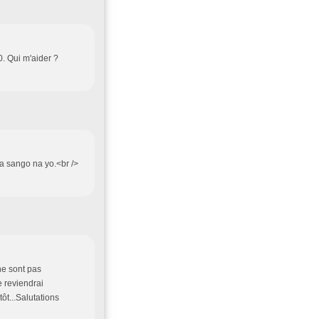
. Qui m'aider ?
a sango na yo.<br />
e sont pas
e reviendrai
ôt...Salutations