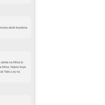
ionoma akoki koyebisa
abeta na Afrisa to
 Afrisa. Natuni boye
zali Tabu Ley na