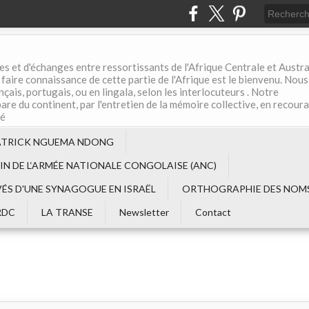
es et d'échanges entre ressortissants de l'Afrique Centrale et Austral
aire connaissance de cette partie de l'Afrique est le bienvenu. Nous
çais, portugais, ou en lingala, selon les interlocuteurs . Notre
are du continent, par l'entretien de la mémoire collective, en recour
té
ATRICK NGUEMA NDONG
EIN DE L‘ARMÉE NATIONALE CONGOLAISE (ANC)
VÉS D'UNE SYNAGOGUE EN ISRAËL
ORTHOGRAPHIE DES NOMS
RDC
LA TRANSE
Newsletter
Contact