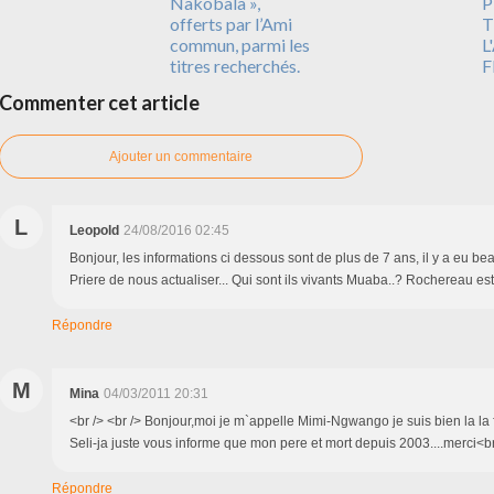
Nakobala »,
P
offerts par l’Ami
T
commun, parmi les
L
titres recherchés.
F
Commenter cet article
Ajouter un commentaire
L
Leopold
24/08/2016 02:45
Bonjour, les informations ci dessous sont de plus de 7 ans, il y a eu 
Priere de nous actualiser... Qui sont ils vivants Muaba..? Rochereau est 
Répondre
M
Mina
04/03/2011 20:31
<br /> <br /> Bonjour,moi je m`appelle Mimi-Ngwango je suis bien la la 
Seli-ja juste vous informe que mon pere et mort depuis 2003....merci<br 
Répondre