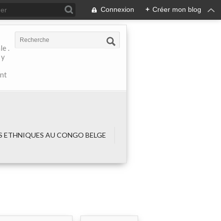
Connexion
+
Créer mon blog
e .
 y
ant
 ETHNIQUES AU CONGO BELGE