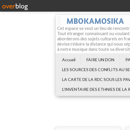
MBOKAMOSIKA
Cet espace se veut un lieu de rencontr
Tout étranger connaissant ou voulant f
aborderons des sujets culturels en fran
devise:réduire la distance qui nous sép
à notre musique dans toute sa diversi
Accueil
FAIRE UN DON
P
LES SOURCES DES CONFLITS AU S
LA CARTE DE LA RDC SOUS LES PA
L'INVENTAIRE DES ETHNIES DE LA 