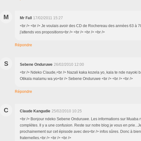
M
Mr Fall
17/02/2011 15:27
<br /> <br /> Je voulais avoir des CD de Rochereau des années 63 à 70
j'attends vos propositions<br /> <br /> <br /> <br />
Répondre
S
Sebene Onduruwe
26/02/2010 12:00
<br /> Ndeko Claude,<br /> Nazali kaka kozela yo, kala te nde nayoki b
Otikala malamu wa yo<br /> Sebene Onduruwe <br /> <br /> <br />
Répondre
C
Claude Kangudie
25/02/2010 10:25
<br /> Bonjour ndeko Sebene Onduruwe. Les informations sur Muaba n
complètes. Il y a une confusion. Reste sur notre blog je vous en prie...J
prochainement sur cet épisode avec des<br /> infos sûres. Donc à bient
fraternelles.<br /> <br /> <br />