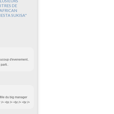
LUSIEURS
ITRES DE
'AFRICAN
IESTA SUKISA"
beaucoup d'evenement..
parti..
fille du big manager
/> <br /> <br /> <br />