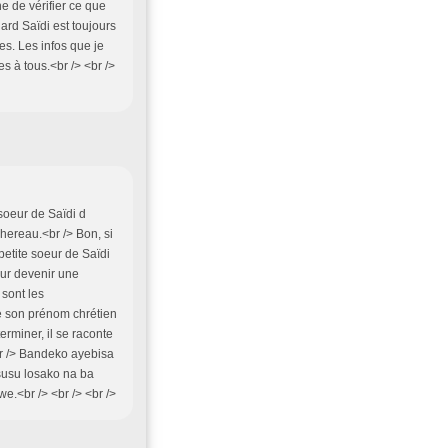
ne de vérifier ce que
nard Saïdi est toujours
es. Les infos que je
s à tous.<br /> <br />
soeur de Saïdi d
ereau.<br /> Bon, si
petite soeur de Saïdi
our devenir une
sont les
te son prénom chrétien
erminer, il se raconte
r /> Bandeko ayebisa
susu losako na ba
<br /> <br /> <br />