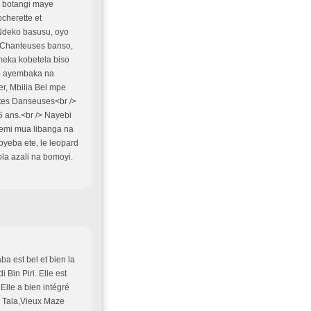
a botangi maye
herette et
Ndeko basusu, oyo
 Chanteuses banso,
eka kobetela biso
o ayembaka na
ter, Mbilia Bel mpe
ttes Danseuses<br />
5 ans.<br /> Nayebi
amemi mua libanga na
yeba ete, le leopard
la azali na bomoyi.
a est bel et bien la
Bin Piri. Elle est
lle a bien intégré
o. Tala,Vieux Maze