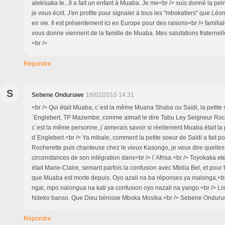
alekisaka te...Il a fait un enfant à Muaba. Je me<br /> suis donné la pei
je vous écrit. J'en profite pour signaler à tous les "mbokatiers" que Léo
en vie. Il est présentement ici en Europe pour des raisons<br /> familial
vous donne viennent de la famille de Muaba. Mes salutations fraternelle
<br />
Répondre
S
Sebene Onduruwe
18/02/2010 14:31
<br /> Qui était Muaba, c´est la même Muana Shaba ou Saïdi, la petite 
´Englebert, TP Mazembe, comme aimait le dire Tabu Ley Seigneur Roch
c´est la même personne, j´aimerais savoir si réellement Muaba était la 
d´Englebert.<br /> Ya mibale, comment la petite soeur de Saïdi a fait p
Rocherette puis chanteuse chez le vieux Kasongo, je veux dire quelles 
circonstances de son intégration dans<br /> l´Afrisa.<br /> Toyokaka e
était Marie-Claire, semant parfois la confusion avec Mbilia Bel, et pour t
que Muaba est morte depuis. Oyo azali na ba réponses ya malonga,<b
ngai, mpo nalongua na kati ya confusion oyo nazali na yango.<br /> Li
Ndeko banso. Que Dieu bénisse Mboka Mosika.<br /> Sebene Onduruwe.
Répondre