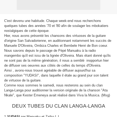
C'est devenu une habitude. Chaque week-end nous recherchons
quelques tubes des années '70 et '80 afin de soulager les mbokatiers
nostalgiques de cette époque.
Hier, nous avons présenté les chansons des virtuoses de la guitare
d'origine San Salvadorienne, en auditionnant notamment les succès de
Manuele D'Oliveira, Ombiza Charles et Bembele Henri de Bon coeur.
Nous savons depuis le passage de Pépé Manuaku à la radio
mangembo qu'il est issu de la lignée d'Oliveira. Mais étant donné qu'ils
ne sont pas de la même génération, il nous a semblé inopportun hier
de diffuser ses oeuvres aux côtés de celles du temps d'Oliveira.
Ainsi , avons-nous trouvé agréable de diffuser aujourd'hui sa
composition "YUDASI", dans laquelle il étale au grand jour son talent
de virtuose de la guitare.
Comme nous sommes le samedi, nous resterons au sein du clan
Langa-Langa pour auditionner la version originale de la chanson "Ata
Nkale", que Kester Emeneya avait réalisé dans Viva la Musica. (Msg)
DEUX TUBES DU CLAN LANGA-LANGA
1.
YUDASI
,par Manuaku et Zaïko L.L.