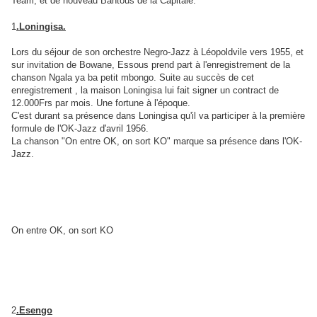
Team, et de nouveau Bantous de la Capitale.
1
.Loningisa.
Lors du séjour de son orchestre Negro-Jazz à Léopoldvile vers 1955, et
sur invitation de Bowane, Essous prend part à l'enregistrement de la
chanson Ngala ya ba petit mbongo. Suite au succès de cet
enregistrement , la maison Loningisa lui fait signer un contract de
12.000Frs par mois. Une fortune à l'époque.
C'est durant sa présence dans Loningisa qu'il va participer à la première
formule de l'OK-Jazz d'avril 1956.
La chanson "On entre OK, on sort KO" marque sa présence dans l'OK-
Jazz.
On entre OK, on sort KO
2
.Esengo