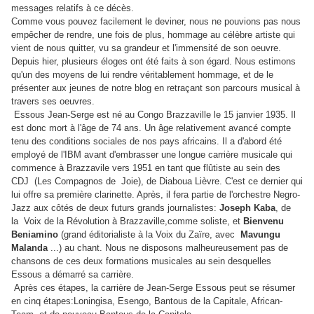
messages relatifs à ce décès.
Comme vous pouvez facilement le deviner, nous ne pouvions pas nous
empêcher de rendre, une fois de plus, hommage au célèbre artiste qui
vient de nous quitter, vu sa grandeur et l'immensité de son oeuvre.
Depuis hier, plusieurs éloges ont été faits à son égard. Nous estimons
qu'un des moyens de lui rendre véritablement hommage, et de le
présenter aux jeunes de notre blog en retraçant son parcours musical à
travers ses oeuvres.
Essous Jean-Serge est né au Congo Brazzaville le 15 janvier 1935. Il
est donc mort à l'âge de 74 ans. Un âge relativement avancé compte
tenu des conditions sociales de nos pays africains. Il a d'abord été
employé de l'IBM avant d'embrasser une longue carrière musicale qui
commence à Brazzavile vers 1951 en tant que flûtiste au sein des
CDJ (Les Compagnos de Joie), de Diaboua Lièvre. C'est ce dernier qui
lui offre sa première clarinette. Après, il fera partie de l'orchestre Negro-
Jazz aux côtés de deux futurs grands journalistes:
Joseph Kaba
, de
la Voix de la Révolution à Brazzaville,comme soliste, et
Bienvenu
Beniamino
(grand éditorialiste à la Voix du Zaïre, avec
Mavungu
Malanda
...) au chant. Nous ne disposons malheureusement pas de
chansons de ces deux formations musicales au sein desquelles
Essous a démarré sa carrière.
Après ces étapes, la carrière de Jean-Serge Essous peut se résumer
en cinq étapes:Loningisa, Esengo, Bantous de la Capitale, African-