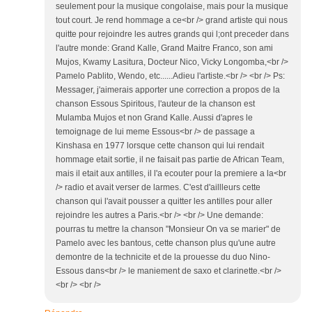
seulement pour la musique congolaise, mais pour la musique
tout court. Je rend hommage a ce<br /> grand artiste qui nous
quitte pour rejoindre les autres grands qui l;ont preceder dans
l'autre monde: Grand Kalle, Grand Maitre Franco, son ami
Mujos, Kwamy Lasitura, Docteur Nico, Vicky Longomba,<br />
Pamelo Pablito, Wendo, etc......Adieu l'artiste.<br /> <br /> Ps:
Messager, j'aimerais apporter une correction a propos de la
chanson Essous Spiritous, l'auteur de la chanson est
Mulamba Mujos et non Grand Kalle. Aussi d'apres le
temoignage de lui meme Essous<br /> de passage a
Kinshasa en 1977 lorsque cette chanson qui lui rendait
hommage etait sortie, il ne faisait pas partie de African Team,
mais il etait aux antilles, il l'a ecouter pour la premiere a la<br
/> radio et avait verser de larmes. C'est d'aillleurs cette
chanson qui l'avait pousser a quitter les antilles pour aller
rejoindre les autres a Paris.<br /> <br /> Une demande:
pourras tu mettre la chanson "Monsieur On va se marier" de
Pamelo avec les bantous, cette chanson plus qu'une autre
demontre de la technicite et de la prouesse du duo Nino-
Essous dans<br /> le maniement de saxo et clarinette.<br />
<br /> <br />