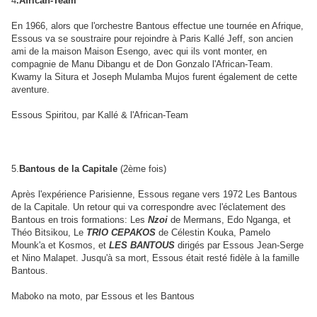
4
.African-Team
En 1966, alors que l'orchestre Bantous effectue une tournée en Afrique,
Essous va se soustraire pour rejoindre à Paris Kallé Jeff, son ancien
ami de la maison Maison Esengo, avec qui ils vont monter, en
compagnie de Manu Dibangu et de Don Gonzalo l'African-Team.
Kwamy la Situra et Joseph Mulamba Mujos furent également de cette
aventure.
Essous Spiritou, par Kallé & l'African-Team
5.
Bantous de la Capitale
(2ème fois)
Après l'expérience Parisienne, Essous regane vers 1972 Les Bantous
de la Capitale. Un retour qui va correspondre avec l'éclatement des
Bantous en trois formations: Les
Nzoi
de Mermans, Edo Nganga, et
Théo Bitsikou, Le
TRIO CEPAKOS
de Célestin Kouka, Pamelo
Mounk'a et Kosmos, et
LES BANTOUS
dirigés par Essous Jean-Serge
et Nino Malapet. Jusqu'à sa mort, Essous était resté fidèle à la famille
Bantous.
Maboko na moto, par Essous et les Bantous