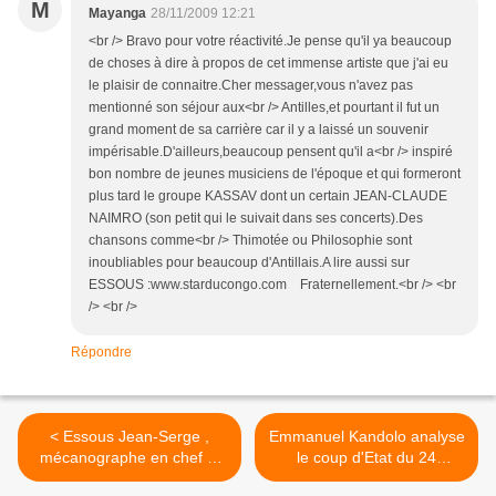
M
Mayanga
28/11/2009 12:21
<br /> Bravo pour votre réactivité.Je pense qu'il ya beaucoup
de choses à dire à propos de cet immense artiste que j'ai eu
le plaisir de connaitre.Cher messager,vous n'avez pas
mentionné son séjour aux<br /> Antilles,et pourtant il fut un
grand moment de sa carrière car il y a laissé un souvenir
impérisable.D'ailleurs,beaucoup pensent qu'il a<br /> inspiré
bon nombre de jeunes musiciens de l'époque et qui formeront
plus tard le groupe KASSAV dont un certain JEAN-CLAUDE
NAIMRO (son petit qui le suivait dans ses concerts).Des
chansons comme<br /> Thimotée ou Philosophie sont
inoubliables pour beaucoup d'Antillais.A lire aussi sur
ESSOUS :www.starducongo.com Fraternellement.<br /> <br
/> <br />
Répondre
< Essous Jean-Serge ,
Emmanuel Kandolo analyse
mécanographe en chef et
le coup d'Etat du 24
Saxo Solo est parti
novembre 1965 >