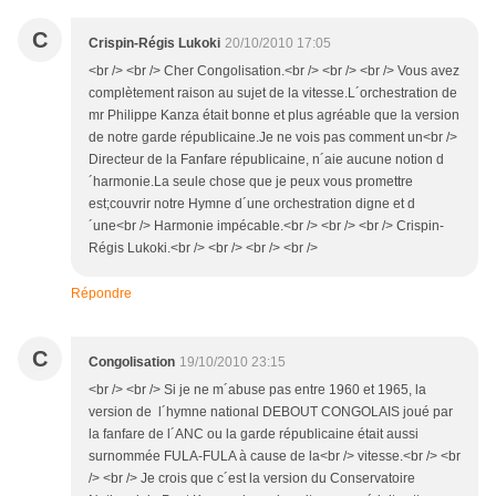
C
Crispin-Régis Lukoki
20/10/2010 17:05
<br /> <br /> Cher Congolisation.<br /> <br /> <br /> Vous avez
complètement raison au sujet de la vitesse.L´orchestration de
mr Philippe Kanza était bonne et plus agréable que la version
de notre garde républicaine.Je ne vois pas comment un<br />
Directeur de la Fanfare républicaine, n´aie aucune notion d
´harmonie.La seule chose que je peux vous promettre
est;couvrir notre Hymne d´une orchestration digne et d
´une<br /> Harmonie impécable.<br /> <br /> <br /> Crispin-
Régis Lukoki.<br /> <br /> <br /> <br />
Répondre
C
Congolisation
19/10/2010 23:15
<br /> <br /> Si je ne m´abuse pas entre 1960 et 1965, la
version de l´hymne national DEBOUT CONGOLAIS joué par
la fanfare de l´ANC ou la garde républicaine était aussi
surnommée FULA-FULA à cause de la<br /> vitesse.<br /> <br
/> <br /> Je crois que c´est la version du Conservatoire