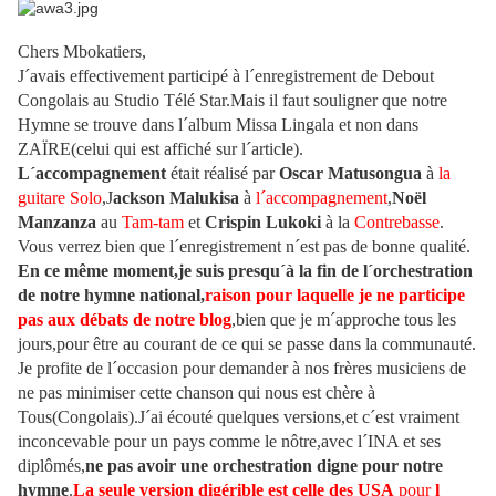
Chers Mbokatiers,
J´avais effectivement participé à l´enregistrement de Debout
Congolais au Studio Télé Star.Mais il faut souligner que notre
Hymne se trouve dans l´album Missa Lingala et non dans
ZAÏRE(celui qui est affiché sur l´article).
L´accompagnement
était réalisé par
Oscar Matusongua
à
la
guitare Solo
,J
ackson Malukisa
à
l´accompagnement
,
Noël
Manzanza
au
Tam-tam
et
Crispin Lukoki
à la
Contrebasse
.
Vous verrez bien que l´enregistrement n´est pas de bonne qualité.
En ce même moment,je suis presqu´à la fin de l´orchestration
de notre hymne national,
raison pour laquelle je ne participe
pas aux débats de notre blog
,bien que je m´approche tous les
jours,pour être au courant de ce qui se passe dans la communauté.
Je profite de l´occasion pour demander à nos frères musiciens de
ne pas minimiser cette chanson qui nous est chère à
Tous(Congolais).J´ai écouté quelques versions,et c´est vraiment
inconcevable pour un pays comme le nôtre,avec l´INA et ses
diplômés,
ne pas avoir une orchestration digne pour notre
hymne
.
La seule version digérible est celle des USA
pour
l