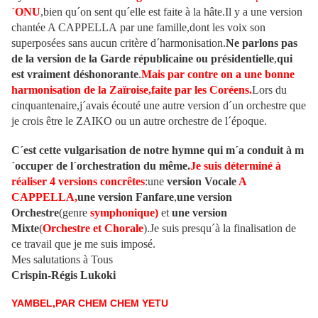
´ONU
,bien qu´on sent qu´elle est faite à la hâte.Il y a une version
chantée A CAPPELLA par une famille,dont les voix son
superposées sans aucun critère d´harmonisation.
Ne parlons pas
de la version de la Garde républicaine ou présidentielle
,
qui
est vraiment déshonorante
.
Mais par contre on a une bonne
harmonisation de la Zaïroise,faite par les Coréens.
Lors du
cinquantenaire,j´avais écouté une autre version d´un orchestre que
je crois être le ZAIKO ou un autre orchestre de l´époque.
C´est cette vulgarisation de notre hymne qui m´a conduit à m
´occuper de l´orchestration du même.
Je suis déterminé à
réaliser 4 versions concrêtes
:une
version Vocale
A
CAPPELLA,
une version Fanfare
,
une version
Orchestre
(genre
symphonique)
et
une version
Mixte
(
Orchestre et Chorale
).Je suis presqu´à la finalisation de
ce travail que je me suis imposé.
Mes salutations à Tous
Crispin-Régis Lukoki
YAMBEL,PAR CHEM CHEM YETU