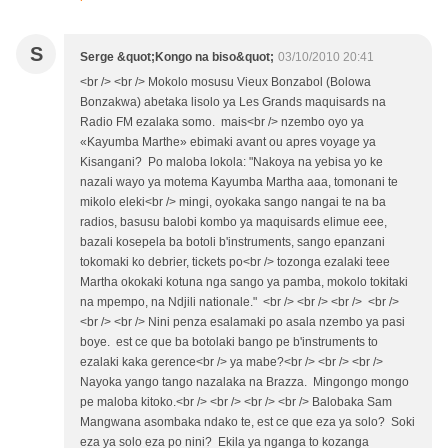
S
Serge &quot;Kongo na biso&quot;
03/10/2010 20:41
<br /> <br /> Mokolo mosusu Vieux Bonzabol (Bolowa
Bonzakwa) abetaka lisolo ya Les Grands maquisards na
Radio FM ezalaka somo. mais<br /> nzembo oyo ya
«Kayumba Marthe» ebimaki avant ou apres voyage ya
Kisangani? Po maloba lokola: "Nakoya na yebisa yo ke
nazali wayo ya motema Kayumba Martha aaa, tomonani te
mikolo eleki<br /> mingi, oyokaka sango nangai te na ba
radios, basusu balobi kombo ya maquisards elimue eee,
bazali kosepela ba botoli b'instruments, sango epanzani
tokomaki ko debrier, tickets po<br /> tozonga ezalaki teee
Martha okokaki kotuna nga sango ya pamba, mokolo tokitaki
na mpempo, na Ndjili nationale." <br /> <br /> <br /> <br />
<br /> <br /> Nini penza esalamaki po asala nzembo ya pasi
boye. est ce que ba botolaki bango pe b'instruments to
ezalaki kaka gerence<br /> ya mabe?<br /> <br /> <br />
Nayoka yango tango nazalaka na Brazza. Mingongo mongo
pe maloba kitoko.<br /> <br /> <br /> <br /> Balobaka Sam
Mangwana asombaka ndako te, est ce que eza ya solo? Soki
eza ya solo eza po nini? Ekila ya nganga to kozanga