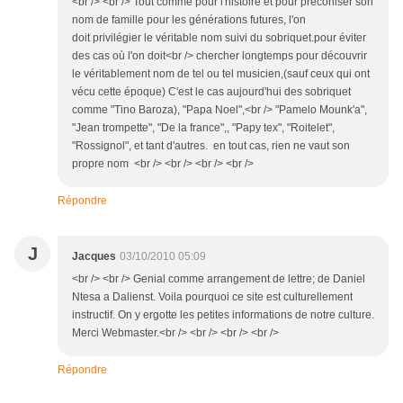
<br /> <br /> Tout comme pour l'histoire et pour préconiser son
nom de famille pour les générations futures, l'on
doit privilégier le véritable nom suivi du sobriquet.pour éviter
des cas où l'on doit<br /> chercher longtemps pour découvrir
le véritablement nom de tel ou tel musicien,(sauf ceux qui ont
vécu cette époque) C'est le cas aujourd'hui des sobriquet
comme "Tino Baroza), "Papa Noel",<br /> "Pamelo Mounk'a",
"Jean trompette", "De la france",, "Papy tex", "Roitelet",
"Rossignol", et tant d'autres. en tout cas, rien ne vaut son
propre nom <br /> <br /> <br /> <br />
Répondre
J
Jacques
03/10/2010 05:09
<br /> <br /> Genial comme arrangement de lettre; de Daniel
Ntesa a Dalienst. Voila pourquoi ce site est culturellement
instructif. On y ergotte les petites informations de notre culture.
Merci Webmaster.<br /> <br /> <br /> <br />
Répondre