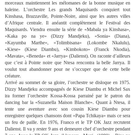
morceaux maintiennent les mélomanes de la bonne musique en
haleine. L’orchestre Les grands Maquisards conquiert tout
Kinshasa, Brazzaville, Pointe-Noire, ainsi que les autres villes
d’Afrique centrale. Il anéantit complètement le Festival des
Maquisards. Viendra ensuite la série de «Mabala ya Kinshasa»,
«Kaka po na ye» (Dizzy Mandjeku), «Sonia» (Diana),
«Kayumba Marthe», «Tolimbisana» (Lokombe Nkalulu),
«Kiese» (Kiese Diambu), «Kimbokoto» (Franck Nkodia),
«Mavata», «Beneda» et «Jarrya» (Dalienst). On raconte d’ailleurs
que c’est à Pointe noire que Ntesa rencontra la belle Jarrya. Il
voulut tout abandonner pour ne s’occuper que de cette belle
créature.
Arrivé au sommet de sa gloire, l’orchestre se disloque en 1975.
Dizzy Mandjeku accompagnés de Kiese Diambu et Michel Sax
ira former l’orchestre Kossa-Kossa parrainé par le patron du
dancing bar la «Suzanella Maison Blanche». Quant à Ntesa, il
tente une aventure avec son cousin Kiese Diambu pour
enregistrer quelques chansons dont «Papa Tchikaya» mais ce sera
un feu de paille. En 1976, Franco et le TP OK Jazz recrutent
Dalienst. Il va y rester 9 ans et demeurer chef d’orchestre pendant