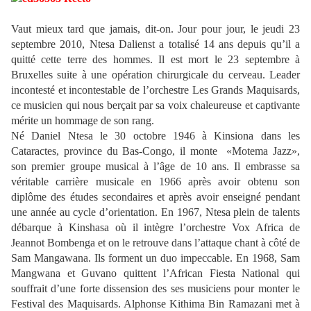
Vaut mieux tard que jamais, dit-on. Jour pour jour, le jeudi 23
septembre 2010, Ntesa Dalienst a totalisé 14 ans depuis qu’il a
quitté cette terre des hommes. Il est mort le 23 septembre à
Bruxelles suite à une opération chirurgicale du cerveau. Leader
incontesté et incontestable de l’orchestre Les Grands Maquisards,
ce musicien qui nous berçait par sa voix chaleureuse et captivante
mérite un hommage de son rang.
Né Daniel Ntesa le 30 octobre 1946 à Kinsiona dans les
Cataractes, province du Bas-Congo, il monte «Motema Jazz»,
son premier groupe musical à l’âge de 10 ans. Il embrasse sa
véritable carrière musicale en 1966 après avoir obtenu son
diplôme des études secondaires et après avoir enseigné pendant
une année au cycle d’orientation. En 1967, Ntesa plein de talents
débarque à Kinshasa où il intègre l’orchestre Vox Africa de
Jeannot Bombenga et on le retrouve dans l’attaque chant à côté de
Sam Mangawana. Ils forment un duo impeccable. En 1968, Sam
Mangwana et Guvano quittent l’African Fiesta National qui
souffrait d’une forte dissension des ses musiciens pour monter le
Festival des Maquisards. Alphonse Kithima Bin Ramazani met à