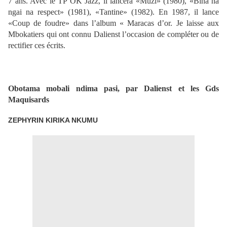
7 ans. Avec le TP OK Jazz, il lancera «Muzi» (1980), «Bina na
ngai na respect» (1981), «Tantine» (1982). En 1987, il lance
«Coup de foudre» dans l’album « Maracas d’or. Je laisse aux
Mbokatiers qui ont connu Dalienst l’occasion de compléter ou de
rectifier ces écrits.
Obotama mobali ndima pasi, par Dalienst et les Gds
Maquisards
ZEPHYRIN KIRIKA NKUMU