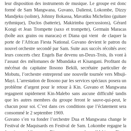
leur disposition des instruments de musique. Le groupe est donc
formé de Sam Mangwana, Guvano, Dalienst, Lokombe, Dizzy
Mandjeku (soliste), Johnny Bokassa, Mavatiku Michelino (guitare
rythmique), Duclos (batterie), Makirimba (percussions), Gérard
Kongi et Jean Trompette (saxo et trompette), Germain Maracas
(boîte aux grains ou maracas) et Diana qui vient de claquer la
porte de l’African Fiesta National. Guvano devient le patron du
nouvel orchestre secondé par Sam. Suite aux succès récoltés avec
leurs concerts chez Engels Bar devenu un-Deux-Trois, ils vont à
l’assaut des mélomanes de Mbandaka et Kisangani. Profitant du
mécénat du capitaine Ilosono Bekili, secrétaire particulier de
Mobutu, l’orchestre entreprend une nouvelle tournée vers Mbuji-
Mayi. L’arrestation de Ilosono par les services spéciaux posera un
problème d’argent pour le retour à Kin. Guvano et Mangwana
regagnent rapidement Kin-Malebo sans aucune difficulté tandis
que les autres membres du groupe feront le sauve-qui-peut, le
chacun pour soi. C’est dans ces conditions que l’éclatement sera
consommé le 2 septembre 1969.
Guvano s’en va fonder l’orchestre Dua et Mangwana change le
Festival de Maquisards en Festival de Sam. Lokombe regagne la