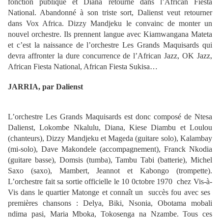
fonction publique et Diana retourne dans l’African Fiesta
National. Abandonné à son triste sort, Dalienst veut retourner
dans Vox Africa. Dizzy Mandjeku le convainc de monter un
nouvel orchestre. Ils prennent langue avec Kiamwangana Mateta
et c’est la naissance de l’orchestre Les Grands Maquisards qui
devra affronter la dure concurrence de l’African Jazz, OK Jazz,
African Fiesta National, African Fiesta Sukisa…
JARRIA, par Dalienst
L’orchestre Les Grands Maquisards est donc composé de Ntesa
Dalienst, Lokombe Nkalulu, Diana, Kiese Diambu et Loulou
(chanteurs), Dizzy Mandjeku et Mageda (guitare solo), Kalambay
(mi-solo), Dave Makondele (accompagnement), Franck Nkodia
(guitare basse), Domsis (tumba), Tambu Tabi (batterie), Michel
Saxo (saxo), Mambert, Jeannot et Kabongo (trompette).
L’orchestre fait sa sortie officielle le 10 0ctobre 1970 chez Vis-à-
Vis dans le quartier Matonge et connaît un succès fou avec ses
premières chansons : Delya, Biki, Nsonia, Obotama mobali
ndima pasi, Maria Mboka, Tokosenga na Nzambe. Tous ces