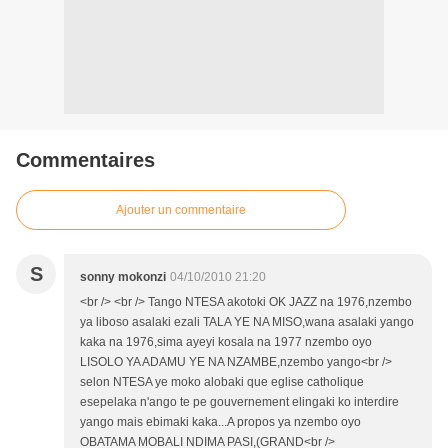
Commentaires
Ajouter un commentaire
S
sonny mokonzi
04/10/2010 21:20
<br /> <br /> Tango NTESA akotoki OK JAZZ na 1976,nzembo
ya liboso asalaki ezali TALA YE NA MISO,wana asalaki yango
kaka na 1976,sima ayeyi kosala na 1977 nzembo oyo
LISOLO YA ADAMU YE NA NZAMBE,nzembo yango<br />
selon NTESA ye moko alobaki que eglise catholique
esepelaka n'ango te pe gouvernement elingaki ko interdire
yango mais ebimaki kaka...A propos ya nzembo oyo
OBATAMA MOBALI NDIMA PASI,(GRAND<br />