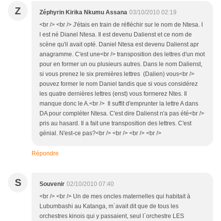
Z
Zéphyrin Kirika Nkumu Assana
03/10/2010 02:19
<br /> <br /> J'étais en train de réfléchir sur le nom de Ntesa. I
l est né Dianel Ntesa. Il est devenu Dalienst et ce nom de
scène qu'il avait opté. Daniel Ntesa est devenu Dalienst apr
anagramme. C'est une<br /> transposition des lettres d'un mot
pour en former un ou plusieurs autres. Dans le nom Dalienst,
si vous prenez le six premières lettres (Dalien) vous<br />
pouvez former le nom Daniel tandis que si vous considérez
les quatre dernières lettres (enst) vous formerez Ntes. Il
manque donc le A.<br /> Il suffit d'emprunter la lettre A dans
DA pour compléter Ntesa. C'est dire Dalienst n'a pas été<br />
pris au hasard. Il a fait une transposition des lettres. C'est
génial. N'est-ce pas?<br /> <br /> <br /> <br />
Répondre
S
Souvenir
02/10/2010 07:40
<br /> <br /> Un de mes oncles maternelles qui habitait à
Lubumbashi au Katanga, m´avait dit que de tous les
orchestres kinois qui y passaient, seul l´orchestre LES