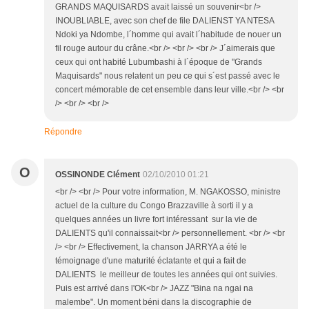
GRANDS MAQUISARDS avait laissé un souvenir<br />
INOUBLIABLE, avec son chef de file DALIENST YA NTESA
Ndoki ya Ndombe, l´homme qui avait l´habitude de nouer un
fil rouge autour du crâne.<br /> <br /> <br /> J´aimerais que
ceux qui ont habité Lubumbashi à l´époque de "Grands
Maquisards" nous relatent un peu ce qui s´est passé avec le
concert mémorable de cet ensemble dans leur ville.<br /> <br
/> <br /> <br />
Répondre
O
OSSINONDE Clément
02/10/2010 01:21
<br /> <br /> Pour votre information, M. NGAKOSSO, ministre
actuel de la culture du Congo Brazzaville à sorti il y a
quelques années un livre fort intéressant sur la vie de
DALIENTS qu'il connaissait<br /> personnellement. <br /> <br
/> <br /> Effectivement, la chanson JARRYA a été le
témoignage d'une maturité éclatante et qui a fait de
DALIENTS le meilleur de toutes les années qui ont suivies.
Puis est arrivé dans l'OK<br /> JAZZ "Bina na ngai na
malembe". Un moment béni dans la discographie de