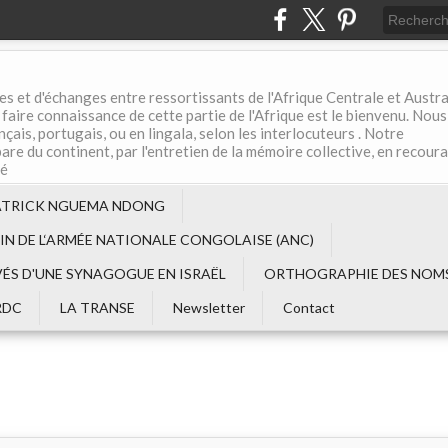
es et d'échanges entre ressortissants de l'Afrique Centrale et Austral
aire connaissance de cette partie de l'Afrique est le bienvenu. Nous
çais, portugais, ou en lingala, selon les interlocuteurs . Notre
are du continent, par l'entretien de la mémoire collective, en recour
té
ATRICK NGUEMA NDONG
EIN DE L‘ARMÉE NATIONALE CONGOLAISE (ANC)
VÉS D'UNE SYNAGOGUE EN ISRAËL
ORTHOGRAPHIE DES NOMS
RDC
LA TRANSE
Newsletter
Contact