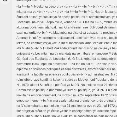
<br /> <br /> Ndeko ya Léo,<br /> <br /> <br /> <br /> <br /> <br /> Ti
mituna mia yo.<br /> <br /> <br /> <br /> <br /> <br /> 1. Hubert Makan
étudiant brillant ya faculté ya sciences politiques et administratives, ya 
Lovanium, na<br /> Léopoldville, kobanda 1961 tee na 1965, mbula as
akota na Lovanium, atangaki na Grand séminaire St Robert Bellarmi
ezali na territoire<br /> ya Madimba, na district ya Lukaya, na provinc
Aponaki faculté ya sciences politiques et administratives mpo na facult
lettres, ba contraintes ya kozua<br /> inscription kuna, ezalaki ebele 
<br /> <br /> <br /> Hubert Makanda abundi mingi mpo na cause ya ba 
université ya Lovanium na ba mandats na ye mibale, en tant que Prési
Général des Etudiants de Lovanium (U.G.E.L.), kobanda na décembre 
novembre 1964. Mpe, na novembre 1964 tee na juillet 1965.<br /> <br 
diplômé en sciences politiques et administratives, akomi chercheur n
assistant na faculté ya sciences politiques et<br /> administratives. Na
refus ebele, aye kondima kokoma cadre ya Mouvement Populaire de la 
Na 1970, akomi Secrétaire général ya M.P.R. Na mokolo mua 21 févrie
Commissaire politique (membre ya Bureau politique) ya M.P.R. En plei
kokufa na empoisonnement, na mokolo mua 24 septembre 1972. Vrai
empoisonnement<br /> wana esalemaka na premier congrès ordinaire
na N’sele kobanda na mokolo mua 21 mai tee na oyo ya 23 mai 1972. Az
sur projet ya création ya école ya<br /> enseignement ya doctrine mpe 
<br /> <br /> <br /> Projet na ye eyaki ko se concrétiser na naissance ya 