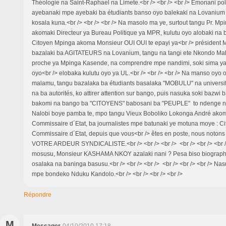
Théologie na Saint-Raphael na Limete.<br /> <br /> <br /> Emonani p
ayebanaki mpe ayebaki ba étudiants banso oyo balekaki na Lovanium 
kosala kuna.<br /> <br /> <br /> Na masolo ma ye, surtout tangu Pr. M
akomaki Directeur ya Bureau Politique ya MPR, kulutu oyo alobaki na
Citoyen Mpinga akoma Monsieur OUI OUI te epayi ya<br /> président 
bazalaki ba AGITATEURS na Lovanium, tangu na tangi ete Nkondo Ma
proche ya Mpinga Kasende, na comprendre mpe nandimi, soki sima ya
oyo<br /> elobaka kulutu oyo ya UL.<br /> <br /> <br /> Na manso oyo ol
malamu, tangu bazalaka ba étudiants basalaka "MOBULU" na univers
na ba autorités, ko attirer attention sur bango, puis nasuka soki bazwi 
bakomi na bango ba "CITOYENS" babosani ba "PEUPLE" to ndenge nini.
Nalobi boye pamba te, mpo tangu Vieux Boboliko Lokonga André akom
Commissaire d´Etat, ba journalistes mpe batunaki ye motuna moye : C
Commissaire d´Etat, depuis que vous<br /> êtes en poste, nous noton
VOTRE ARDEUR SYNDICALISTE.<br /> <br /> <br /> <br /> <br /> <br /
mosusu, Monsieur KASHAMA NKOY azalaki nani ? Pesa biso biograph
osalaka na baninga basusu.<br /> <br /> <br /> <br /> <br /> <br /> Na
mpe bondeko Nduku Kandolo.<br /> <br /> <br /> <br />
Répondre
M
Messager
04/10/2010 17:18