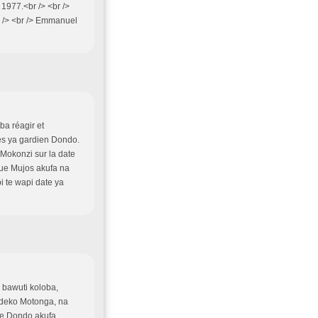
977.<br /> <br />
br /> <br /> Emmanuel
ba réagir et
ès ya gardien Dondo.
Mokonzi sur la date
ue Mujos akufa na
 te wapi date ya
 bawuti koloba,
ndeko Motonga, na
ete Dondo akufa