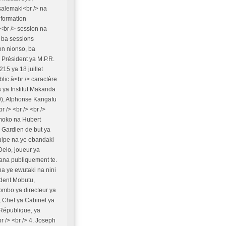
salemaki<br /> na
 formation
<br /> session na
 ba sessions
on nionso, ba
 Président ya M.P.R.
15 ya 18 juillet
lic à<br /> caractère
fs ya Institut Makanda
9), Alphonse Kangafu
 /> <br /> <br />
moko na Hubert
. Gardien de but ya
quipe na ye ebandaki
Delo, joueur ya
bana publiquement te.
na ye ewutaki na nini
ident Mobutu,
ombo ya directeur ya
 Chef ya Cabinet ya
 République, ya
 /> <br /> 4. Joseph