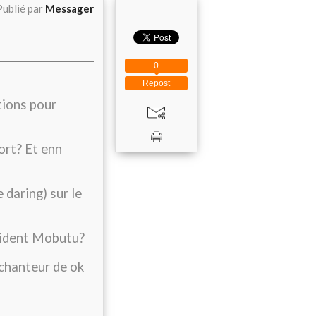
Publié par
Messager
0
Repost
tions pour
ort? Et enn
daring) sur le
ésident Mobutu?
chanteur de ok