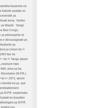
na nameka koyanola na
da Kabobi azalaki un
université ya
ilisaki kuna. Yambo
n ya Mayidi. Yango
e ya Bas-Congo.
é ya philosophie et
mpe e décourageaki ye.
étudiants ya
dent ya Union<br />
1963 tee na
/> <br /> Tango akomi
a Lovanium mpe
 1969, sima ya ba
Révolution (M.P.R.).
r<br /> 1972, akomi
n mandat na ye, aye
semblablement
 ya M.P.R. esalemaka
alaki ko travailler
idéologies ya M.P.R.
Institut oyo,