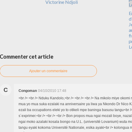
Victorine Ndjoli
E
d
J
a
f
p
L
Commenter cet article
Ajouter un commentaire
C
Congoman
04/10/2010 17:48
<br /> <br /> Nduku Kandolo,<br /> <br /> <br /> Na mikolo miye okomi
mua yo mua suka ezalaki na anniversaire ya liwa ya Nkondo Dr Nico 
ezali ba occupations eleki yo to otikeli mpe baninga basusu tangu<br
s´exprimer.<br /> <br /> <br /> Bon propos mua ngai mozali boye, naza
ngai moko azalaki kosala bongo na U.L. (université Lovanium) wuta m
tangu eyaki kokoma Université Nationale, esika ayaki<br /> kolongua 