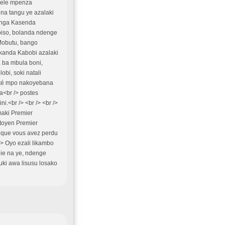
olele mpenza
na tangu ye azalaki
pinga Kasenda
 biso, bolanda ndenge
Mobutu, bango
kanda Kabobi azalaki
 ba mbula boni,
obi, soki natali
ité mpo nakoyebana
ba<br /> postes
<br /> <br /> <br />
aki Premier
itoyen Premier
s que vous avez perdu
> Oyo ezali likambo
ie na ye, ndenge
suki awa lisusu losako