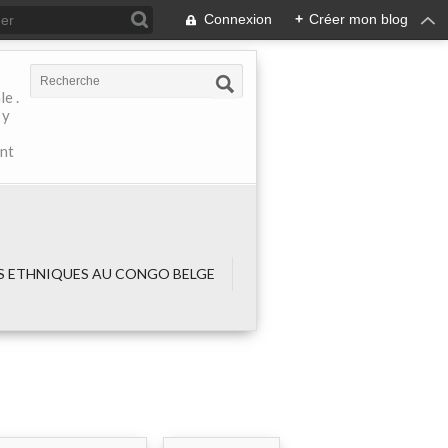
Connexion
+
Créer mon blog
e .
 y
ant
 ETHNIQUES AU CONGO BELGE