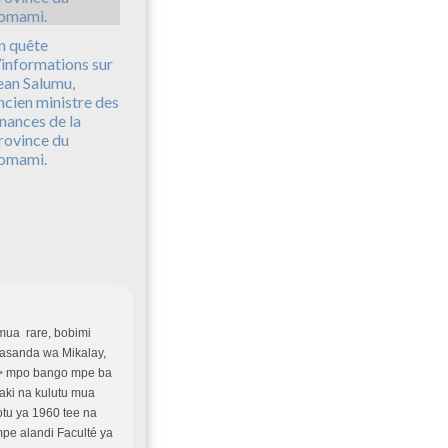
n quête
’informations sur
ean Salumu,
ncien ministre des
inances de la
rovince du
omami.
 mua rare, bobimi
Kasanda wa Mikalay,
 /> mpo bango mpe ba
laki na kulutu mua
otu ya 1960 tee na
mpe alandi Faculté ya