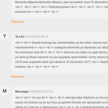
Mulamba Mpania Mutombo (Mujos), awe na mokolo mua 25 décembre 1
<br /> <br /> <br /> <br /> Patriotiquement,<br /> <br /> <br /> <br /> <
Kandolo<br /> <br /> <br /> <br />
Répondre
Y
Ya Léo
04/10/2010 00:12
<br /> <br /> Nawuti kotanga ba commentaites ya ba ndeko nionso oyo 
notamment<br /> <br /> <br /> quelques éléments ya réponses sur déc
Na remarquer que<br /> <br /> <br /> réponse ya ndeko na ngai Sonny 
ya mort ya Mujos ekeseni na oyo papatoto apesi.Ndeko sonny akomi q
1978 mais papatoto alobi que akufa le 25 décembre 1977.<br /> Nayebi
malamu.<br /> <br /> <br /> <br />
Répondre
M
Messager
03/10/2010 22:25
<br /> <br /> Ya Léo<br /> <br /> <br /> ndenge kaka Zéphyrin na Sonny
eyano na motuna na yo sur liwa ya gardien Dondo esi epesamaki na 
article sur Sam<br /> Mangwana.<br /> <br /> <br /> Nakoki kobakisa 