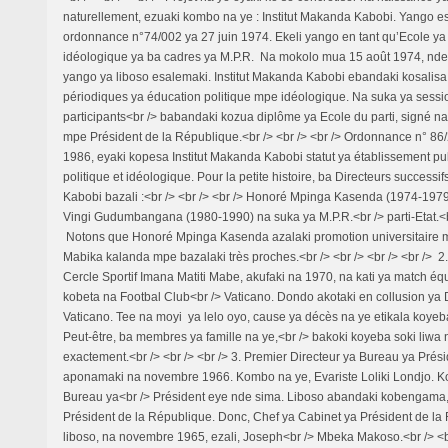
naturellement, ezuaki kombo na ye : Institut Makanda Kabobi. Yango e
ordonnance n°74/002 ya 27 juin 1974. Ekeli yango en tant qu’Ecole ya
idéologique ya ba cadres ya M.P.R. Na mokolo mua 15 août 1974, nde
yango ya liboso esalemaki. Institut Makanda Kabobi ebandaki kosalisa
périodiques ya éducation politique mpe idéologique. Na suka ya sessi
participants<br /> babandaki kozua diplôme ya Ecole du parti, signé na
mpe Président de la République.<br /> <br /> <br /> Ordonnance n° 86/2
1986, eyaki kopesa Institut Makanda Kabobi statut ya établissement pub
politique et idéologique. Pour la petite histoire, ba Directeurs successi
Kabobi bazali :<br /> <br /> <br /> Honoré Mpinga Kasenda (1974-197
Vingi Gudumbangana (1980-1990) na suka ya M.P.R.<br /> parti-Etat.<br
Notons que Honoré Mpinga Kasenda azalaki promotion universitaire 
Mabika kalanda mpe bazalaki très proches.<br /> <br /> <br /> <br /> 2
Cercle Sportif Imana Matiti Mabe, akufaki na 1970, na kati ya match é
kobeta na Footbal Club<br /> Vaticano. Dondo akotaki en collusion ya 
Vaticano. Tee na moyi ya lelo oyo, cause ya décès na ye etikala koye
Peut-être, ba membres ya famille na ye,<br /> bakoki koyeba soki liwa 
exactement.<br /> <br /> <br /> 3. Premier Directeur ya Bureau ya Prés
aponamaki na novembre 1966. Kombo na ye, Evariste Loliki Londjo. K
Bureau ya<br /> Président eye nde sima. Liboso abandaki kobengama,
Président de la République. Donc, Chef ya Cabinet ya Président de la
liboso, na novembre 1965, ezali, Joseph<br /> Mbeka Makoso.<br /> <br