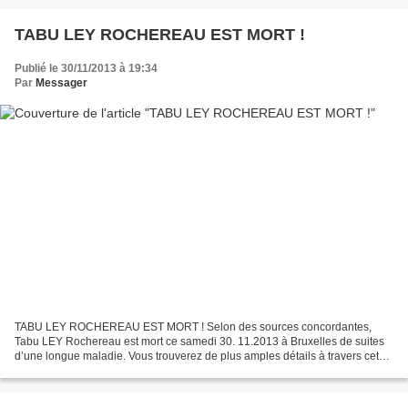
TABU LEY ROCHEREAU EST MORT !
Publié le 30/11/2013 à 19:34
Par
Messager
TABU LEY ROCHEREAU EST MORT ! Selon des sources concordantes,
Tabu LEY Rochereau est mort ce samedi 30. 11.2013 à Bruxelles de suites
d’une longue maladie. Vous trouverez de plus amples détails à travers cet
article de Radio Okapi : . http://radiookapi.net/actualite/2013/11/30/pascal-
tabuley-dit-rochereau-nest-plus/...