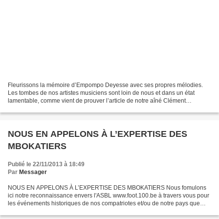
Fleurissons la mémoire d’Empompo Deyesse avec ses propres mélodies.
Les tombes de nos artistes musiciens sont loin de nous et dans un état
lamentable, comme vient de prouver l’article de notre aîné Clément
Ossinonde sur Bowane. La tombe de Deyesse et...
NOUS EN APPELONS À L’EXPERTISE DES
MBOKATIERS
Publié le 22/11/2013 à 18:49
Par
Messager
NOUS EN APPELONS À L’EXPERTISE DES MBOKATIERS Nous fomulons
ici notre reconnaissance envers l'ASBL www.foot.100.be à travers vous pour
les événements historiques de nos compatriotes et/ou de notre pays que
vous mettez à notre disposition, événements qui...