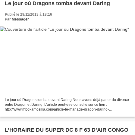
Le jour où Dragons tomba devant Daring
Publié le 29/11/2013 à 18:16
Par
Messager
Le jour où Dragons tomba devant Daring Nous avons déjà parler du divorce
entre Dragon et Daring. L’article peut-être consulté sur ce lien :
http://www.mbokamosika.com/article-le-mariage-dragon-daring-
58264209.html . Mais l’interview du roi du football...
L’HORAIRE DU SUPER DC 8 F 63 D’AIR CONGO