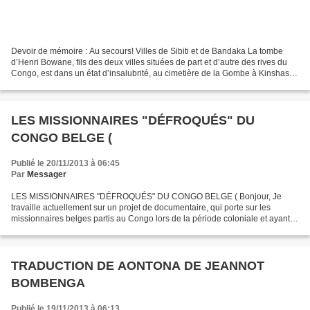
Devoir de mémoire : Au secours! Villes de Sibiti et de Bandaka La tombe
d’Henri Bowane, fils des deux villes situées de part et d’autre des rives du
Congo, est dans un état d’insalubrité, au cimetière de la Gombe à Kinshasa
La tombe d’Henri Bowane envahie...
LES MISSIONNAIRES "DÉFROQUÉS" DU
CONGO BELGE (
Publié le 20/11/2013 à 06:45
Par
Messager
LES MISSIONNAIRES "DÉFROQUÉS" DU CONGO BELGE ( Bonjour, Je
travaille actuellement sur un projet de documentaire, qui porte sur les
missionnaires belges partis au Congo lors de la période coloniale et ayant
quitté leur congrégation à ce moment-là. Mon...
TRADUCTION DE AONTONA DE JEANNOT
BOMBENGA
Publié le 19/11/2013 à 06:13