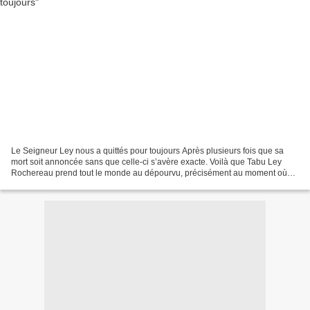
Le Seigneur Ley nous a quittés pour toujours Après plusieurs fois que sa
mort soit annoncée sans que celle-ci s’avère exacte. Voilà que Tabu Ley
Rochereau prend tout le monde au dépourvu, précisément au moment où
l’on s’y attendait le moins. Tabu Ley...