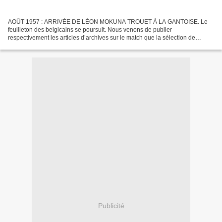
AOÛT 1957 : ARRIVÉE DE LÉON MOKUNA TROUET À LA GANTOISE. Le
feuilleton des belgicains se poursuit. Nous venons de publier
respectivement les articles d’archives sur le match que la sélection de
Léopoldville avait livré contre l’Union St Gilloise le 16...
Publicité