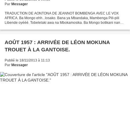
Par
Messager
TRADUCTION DE AONTONA DE JEANNOT BOMBENGA AVEC LE VOX
AFRICA. Ba Mongo ehh...losako. Bana ya Mbandaka, Mambenga Pili-pili
Libende oyééé. Tobelelaki awa na Mbokamosika. Ba Mongo botikani nanu
bolalima ehhh. Boyakani awa ko pesa biso maboko na loyembo ya...
AOÛT 1957 : ARRIVÉE DE LÉON MOKUNA
TROUET À LA GANTOISE.
Publié le 18/11/2013 à 11:13
Par
Messager