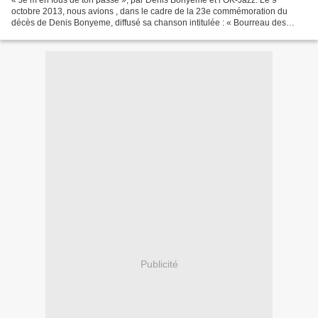
« Je m’en fous de ton passé », par Denis Bonyeme et l’OK-Jazz. Le 9
octobre 2013, nous avions , dans le cadre de la 23e commémoration du
décès de Denis Bonyeme, diffusé sa chanson intitulée : « Bourreau des
cœurs », merveilleusement interprétée avec le...
Publicité