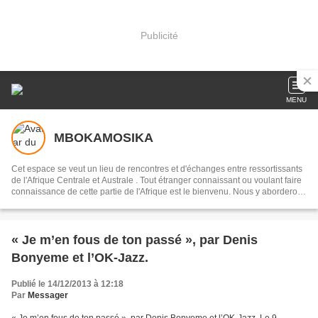
Publicité
MENU
MBOKAMOSIKA
Cet espace se veut un lieu de rencontres et d'échanges entre ressortissants
de l'Afrique Centrale et Australe . Tout étranger connaissant ou voulant faire
connaissance de cette partie de l'Afrique est le bienvenu. Nous y aborderons
des sujets culturels en français, portugais, ou en lingala, selon les
interlocuteurs . Notre devise:réduire la distance qui nous sépare du
continent, par l'entretien de la mémoire collective, en recourant à notre
musique dans toute sa diversité
« Je m’en fous de ton passé », par Denis
Bonyeme et l’OK-Jazz.
Publié le 14/12/2013 à 12:18
Par
Messager