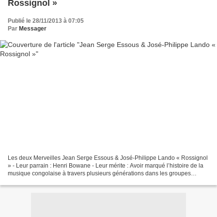
Rossignol »
Publié le 28/11/2013 à 07:05
Par
Messager
Les deux Merveilles Jean Serge Essous & José-Philippe Lando « Rossignol
» - Leur parrain : Henri Bowane - Leur mérite : Avoir marqué l’histoire de la
musique congolaise à travers plusieurs générations dans les groupes
Lopadi, OK Jazz et Rock-A-Mambo....