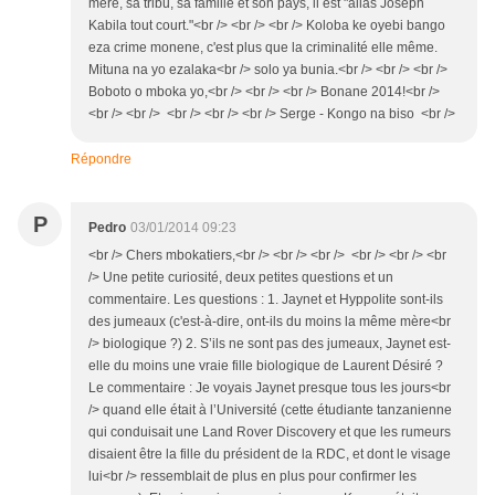
mère, sa tribu, sa famille et son pays, il est "alias Joseph
Kabila tout court."<br /> <br /> <br /> Koloba ke oyebi bango
eza crime monene, c'est plus que la criminalité elle même.
Mituna na yo ezalaka<br /> solo ya bunia.<br /> <br /> <br />
Boboto o mboka yo,<br /> <br /> <br /> Bonane 2014!<br />
<br /> <br /> <br /> <br /> <br /> Serge - Kongo na biso <br />
Répondre
P
Pedro
03/01/2014 09:23
<br /> Chers mbokatiers,<br /> <br /> <br /> <br /> <br /> <br
/> Une petite curiosité, deux petites questions et un
commentaire. Les questions : 1. Jaynet et Hyppolite sont-ils
des jumeaux (c'est-à-dire, ont-ils du moins la même mère<br
/> biologique ?) 2. S’ils ne sont pas des jumeaux, Jaynet est-
elle du moins une vraie fille biologique de Laurent Désiré ?
Le commentaire : Je voyais Jaynet presque tous les jours<br
/> quand elle était à l’Université (cette étudiante tanzanienne
qui conduisait une Land Rover Discovery et que les rumeurs
disaient être la fille du président de la RDC, et dont le visage
lui<br /> ressemblait de plus en plus pour confirmer les