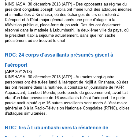
KINSHASA, 30 décembre 2013 (AFP) - Des opposants au régime du
président congolais Joseph Kabila ont mené lundi des attaques inédites
et simultanées à Kinshasa, où des échanges de tirs ont retenti à
l'aéroport et à l'état-major général après une prise d'otages à la
télévision publique, place-forte du pouvoir. Des tirs ont également
résonné dans la matinée à Lubumbashi, la deuxième ville du pays, où
le président Kabila séjourne actuellement, sans que l'on sache
précisément où se trouvait le chef
RDC: 24 corps d'assaillants présumés gisent à
l'aéroport
(
AFP
30/12/13)
KINSHASA, 30 décembre 2013 (AFP) - Au moins vingt-quatre
personnes ont été tuées lundi à l'aéroport de Ndjili à Kinshasa, où des
tirs ont résonné dans la matinée, a constaté un journaliste de l'AFP.
Auparavant, Lambert Mende, porte-parole du gouvernement, avait fait
état d'un bilan provisoire de 16 assaillants tués à l'aéroport. Le porte-
parole avait ajouté que 16 autres assaillants sont morts à l'état-major
général et 8 à la Radio-Télévision Nationale Congolaise (RTNC), cibles
d'attaques simultanées.
RDC: tirs à Lubumbashi vers la résidence de