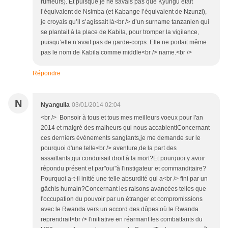
rumeurs). Et puisque je ne savais pas que Kyungu était
l’équivalent de Nsimba (et Kabange l’équivalent de Nzunzi),
je croyais qu’il s’agissait là<br /> d’un surname tanzanien qui
se plantait à la place de Kabila, pour tromper la vigilance,
puisqu’elle n’avait pas de garde-corps. Elle ne portait même
pas le nom de Kabila comme middle<br /> name.<br />
Répondre
N
Nyanguila
03/01/2014 02:04
<br /> Bonsoir à tous et tous mes meilleurs voeux pour l'an
2014 et malgré des malheurs qui nous accablent!Concernant
ces derniers événements sanglants,je me demande sur le
pourquoi d'une telle<br /> aventure,de la part des
assaillants,qui conduisait droit à la mort?Et pourquoi y avoir
répondu présent et par"oui"à l'instigateur et commanditaire?
Pourquoi a-t-il initié une telle absurdité qui a<br /> fini par un
gâchis humain?Concernant les raisons avancées telles que
l'occupation du pouvoir par un étranger et compromissions
avec le Rwanda vers un accord des dûpes où le Rwanda
reprendrait<br /> l'initiative en réarmant les combattants du