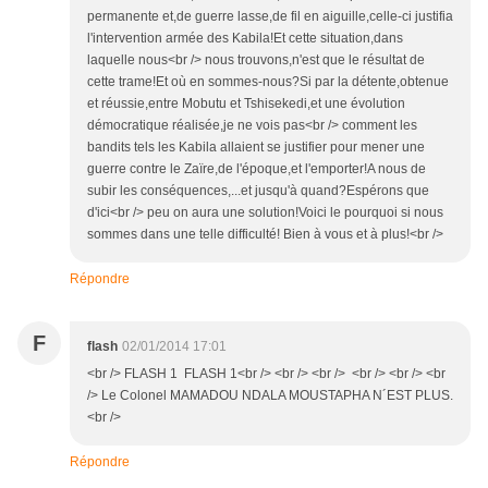
permanente et,de guerre lasse,de fil en aiguille,celle-ci justifia
l'intervention armée des Kabila!Et cette situation,dans
laquelle nous<br /> nous trouvons,n'est que le résultat de
cette trame!Et où en sommes-nous?Si par la détente,obtenue
et réussie,entre Mobutu et Tshisekedi,et une évolution
démocratique réalisée,je ne vois pas<br /> comment les
bandits tels les Kabila allaient se justifier pour mener une
guerre contre le Zaïre,de l'époque,et l'emporter!A nous de
subir les conséquences,...et jusqu'à quand?Espérons que
d'ici<br /> peu on aura une solution!Voici le pourquoi si nous
sommes dans une telle difficulté! Bien à vous et à plus!<br />
Répondre
F
flash
02/01/2014 17:01
<br /> FLASH 1 FLASH 1<br /> <br /> <br /> <br /> <br /> <br
/> Le Colonel MAMADOU NDALA MOUSTAPHA N´EST PLUS.
<br />
Répondre