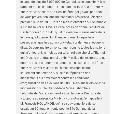
le sang de plus de 6 000 000 de Congolais, je tiens<br /> à le
rappeler. Ce chiffre pourrait atteindre les 10 000 000…<br />
<br /> <br /> Sachant que c’est un étranger, j’avais pris soin
de vous prévenir en tant que candidat Président à l’élection
présidentielle de 2006, lors de mon intervention sur Antenne A
à Kinshasa.<br /> J’avais à cette occasion donné l’écriture de
Deutéronome 17 : 14-15 qui dit : «lorsque tu seras entré dans
le pays que l’Eternel, ton Dieu, te donne, lorsque tu le
posséderas, que tu y auras<br /> établi ta demeure, et que tu
diras: Je veux mettre un roi sur moi, comme toutes les nations
qui m’entourent, tu mettras sur toi un roi que choisira l’Eternel,
ton Dieu, tu prendras un roi du<br /> milieu de tes frères, tu ne
pourras pas te donner un étranger, qui ne soit pas ton frère».
<br /> <br /> <br /> Je l’ai fait à maintes reprises non
seulement sur Antenne A, suite à la répression des
manifestants qui protestaient contre les conditions
d’organisation des élections de 2006, mais aussi lors de<br />
mon meeting sur la Grand-Place Moïse Tshombé à
Lubumbashi. Vous comprendrez par là que le Dieu Créateur
a toujours eu raison.<br /> <br /> <br /> Aussi, j’en appelle à
M. François HOLLANDE, qu’il se souvienne, lors de son
escale au Sénégal en route pour le 14e Sommet de la
Francophonie de Kinshasa, qu’il avait promis avec courage