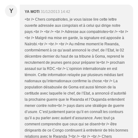
Y
YA MOTI
31/12/2013 14:42
<br /> Chers compatriotes, je vous laisse lire cette lettre
ouverte adressée aux congolais et à celui qui dirige notre
pays.<br /> <br /> <br /> Adresse aux compatriotes<br /> <br />
<br /> Malgré ma mise en garde, la signature est apposée à
Naïrobi.<br /> <br /> <br /> Au même moment le Rwanda,
conformément à ce qu’avait annoncé le chef, de l’Etat, le 02
décembre dernier du haut de sa tribune à Goma, reprend le
recrutement de jeunes gens pour préparer le<br /> prochain
assaut sur la RDC.<br /> L’opinion internationale en est
témoin. Cette information relayée par plusieurs médias tant
nationaux qu’internationaux confirme la chose.<br /> La
population désabusée de Goma est aussi témoin de la
certitude avec laquelle le chef, de l’Etat, a annoncé d’autorité
la prochaine guerre que le Rwanda et l’Ouganda entendent
mener contre notre<br /> pays dans une stratégie de guerre
d’usure. C’est justement parce qu’il en connaît les contours
qu’il a pu parler avec autant d’assurance. Avec tout ça
comment comprendre que ceux qui se disent<br /> être
dirigeants de ce Congo continuent à entretenir de très bonnes
relations avec le Rwanda ?<br /> <br /> <br /> Chers