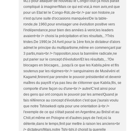
M23 pour attaquer de nouveau le Congo!Tout ça nous paraît
compliqué à imaginer!Mais ce qui est vrai,à mon avis,est que
pour un Etat tel le Congo-Rdc,de<br /> par son histoire,ce
n'est qu'une suite d'occasions manquées!De la table-
ronde,de 1960,pour envisager une évolution positive vers
l'indépendance,pour bien des années à venir,les leaders
avaient<br /> choisi la précipitation et les résultats,..?Très
tristes.De 1990,le 24 Avril,pour la 1ère fois,le dictateur d'alors
admet le principe du multipartisme,même en commençant par
3 partis,mais<br /> l'oppositon,sous la bannière radicale,ne
put parier sur le concept d'évolution!Et les résultats,...?De
blocages en blocages,...jusqu'à ce que les Kabila,père et fils
soutenus par les régimes<br /> sanguinaires de Musévéni et
Kagamé,finirent par prendre le pouvoir présidentiel et devenir
maîtres du pays!Il n'ya pas lieu de s'étonner que Kabila,fils, se
comporte d'une façon ou d'une<br /> autre!C'est ainsi pour
des gens qui ont conquis le pouvoir par les armes!Quand je
fais référence au concept d'évolution c'est que j'aurais voulu
que notre Tshisekedi opta pour une orientation à<br />
l'exemple de ce qui s'était passé en Argentine,au Brésil et au
Chili,et même en Pologne et d'autres pays de l'est,où la
détente,dans le temps,finit par mettre à raison les anciens<br
/> dictateurs!Mais,notre Tshi-tshi,il choisit la querelle