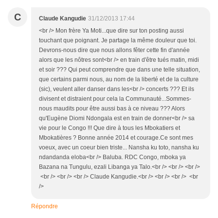
C
Claude Kangudie
31/12/2013 17:44
<br /> Mon frère Ya Moti...que dire sur ton posting aussi
touchant que poignant. Je partage la même douleur que toi.
Devrons-nous dire que nous allons fêter cette fin d'année
alors que les nôtres sont<br /> en train d'être tués matin, midi
et soir ??? Qui peut comprendre que dans une telle situation,
que certains parmi nous, au nom de la liberté et de la culture
(sic), veulent aller danser dans les<br /> concerts ??? Et ils
divisent et distraient pour cela la Communauté...Sommes-
nous maudits pour être aussi bas à ce niveau ??? Alors
qu'Eugène Diomi Ndongala est en train de donner<br /> sa
vie pour le Congo !!! Que dire à tous les Mbokatiers et
Mbokatières ? Bonne année 2014 et courage.Ce sont mes
voeux, avec un coeur bien triste... Nansha ku toto, nansha ku
ndandanda eloba<br /> Baluba. RDC Congo, mboka ya
Bazana na Tungulu, ezali Libanga ya Talo.<br /> <br /> <br />
<br /> <br /> <br /> Claude Kangudie.<br /> <br /> <br /> <br
/>
Répondre