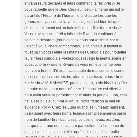
envahisseurs déclarés et leurs commanditaires ?<br /> Je
vous rappelle que le Dieu Créateur, celui-là même qui est le
garant de l’Histoire de l’humanité, à chaque fois que les
générations passent, à travers les âges, c’est bien lui qui<br
/> continuellement est en train d’écrire ladite histoire.<br />
Vous n’avez pas intérêt à laisser le Rwanda continuer à
semer le désordre (trouble) chez nous.<br /> <br /> <br />
Quant à vous, chers compatriotes, le colonisateur mettait le
fouet (la chicotte) entre les mains des Congolais pour fouetter
leurs frères congolais, voulez-vous répéter la même scène en
acceptant<br /> que le Rwandais vous remette l’arme pour
tuer votre frère ? S’il est inacceptable de réaliser cette scène
que je viens de vous décrire, alors ressaisissez- vous.<br />
<br /> <br /> M. KANAMBE, par imposture, a été hissé à la tête
de notre nation pour nous détruire. L’imposture est effective
pour avoir voulu la perpétrer par le biais du peuple Luba, cela
ne laisse plus aucun<br /> doute. Notre tradition la met en
évidence :<br /> Chez les Luba quand les jumeaux naissent,
ils naissent avec leurs noms, lesquels ont prééminence sur le
nom de famille.<br /> La naissance des jumeaux est donc
marquée par une nomenclature particulière du fait même de
la naissance et de ce qu’elle représente. L’ainé s’appelle