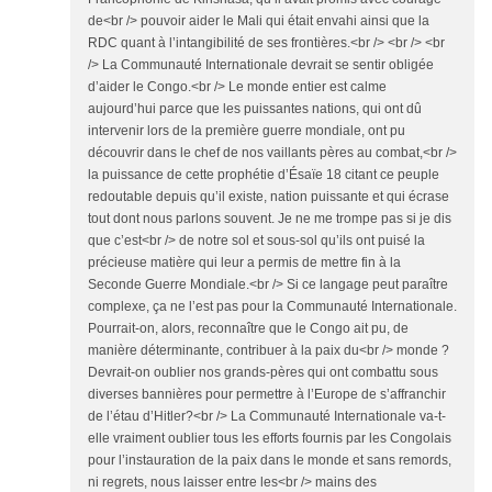
de<br /> pouvoir aider le Mali qui était envahi ainsi que la
RDC quant à l’intangibilité de ses frontières.<br /> <br /> <br
/> La Communauté Internationale devrait se sentir obligée
d’aider le Congo.<br /> Le monde entier est calme
aujourd’hui parce que les puissantes nations, qui ont dû
intervenir lors de la première guerre mondiale, ont pu
découvrir dans le chef de nos vaillants pères au combat,<br />
la puissance de cette prophétie d’Ésaïe 18 citant ce peuple
redoutable depuis qu’il existe, nation puissante et qui écrase
tout dont nous parlons souvent. Je ne me trompe pas si je dis
que c’est<br /> de notre sol et sous-sol qu’ils ont puisé la
précieuse matière qui leur a permis de mettre fin à la
Seconde Guerre Mondiale.<br /> Si ce langage peut paraître
complexe, ça ne l’est pas pour la Communauté Internationale.
Pourrait-on, alors, reconnaître que le Congo ait pu, de
manière déterminante, contribuer à la paix du<br /> monde ?
Devrait-on oublier nos grands-pères qui ont combattu sous
diverses bannières pour permettre à l’Europe de s’affranchir
de l’étau d’Hitler?<br /> La Communauté Internationale va-t-
elle vraiment oublier tous les efforts fournis par les Congolais
pour l’instauration de la paix dans le monde et sans remords,
ni regrets, nous laisser entre les<br /> mains des