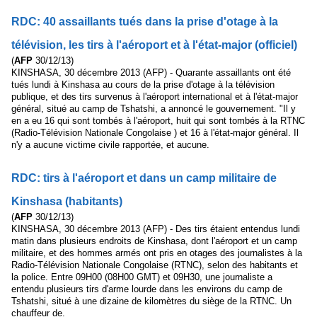
RDC: 40 assaillants tués dans la prise d'otage à la
télévision, les tirs à l'aéroport et à l'état-major (officiel)
(
AFP
30/12/13)
KINSHASA, 30 décembre 2013 (AFP) - Quarante assaillants ont été
tués lundi à Kinshasa au cours de la prise d'otage à la télévision
publique, et des tirs survenus à l'aéroport international et à l'état-major
général, situé au camp de Tshatshi, a annoncé le gouvernement. "Il y
en a eu 16 qui sont tombés à l'aéroport, huit qui sont tombés à la RTNC
(Radio-Télévision Nationale Congolaise ) et 16 à l'état-major général. Il
n'y a aucune victime civile rapportée, et aucune.
RDC: tirs à l'aéroport et dans un camp militaire de
Kinshasa (habitants)
(
AFP
30/12/13)
KINSHASA, 30 décembre 2013 (AFP) - Des tirs étaient entendus lundi
matin dans plusieurs endroits de Kinshasa, dont l'aéroport et un camp
militaire, et des hommes armés ont pris en otages des journalistes à la
Radio-Télévision Nationale Congolaise (RTNC), selon des habitants et
la police. Entre 09H00 (08H00 GMT) et 09H30, une journaliste a
entendu plusieurs tirs d'arme lourde dans les environs du camp de
Tshatshi, situé à une dizaine de kilomètres du siège de la RTNC. Un
chauffeur de.