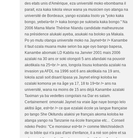
des etats unis d'Amérique, eza université moko ebombama il
parait, eza kaka lokola vieux wana ya musicien oyo atanga na
université de Bordeaux, yango ezalaka lisolo ya "yoko kaka
bongo, yebela<br /> kaka bongo pe sukisela kaka bongo." Na
2006 Mama Marie Thérèse Nlandu candidate malheureuse
na présidence alukaki ayeba, asukaki na boloko ya Makala.
Po yo mutu otanga universite moko na Jaynet<br /> Kanambe
il faut ozala muana muke selon ba age oyo bango bapesa,
Kanambe abomaki LD Kabila na Janvier 2001 mais 2006
azalaki na 30 ans or soki olongoli 5 ans afandaki na pouvoir
akotikala na 25<br /> ans, longola lisusu kobanda azalaki na
invasion ya AFDL na 1996 soit 6 ans akotikala na 19 ans,
lokola azali soit disant lipasa ya Jaynet elingi koloba ke
ozalaki komona ye na âge ya 17, 18 to 19<br /> ans na
université, wana na moins de 15 ans déjà Kanambe azalaki
Taximan ya ba vedettes congolais na Dar es salam.
Certainement omonaki Jaynet na vraie âge naye bongo lelo
akitisi âge, est<br /> ce que ezalaki école ya langue française
po tango She Okitundu alakisi ye français akoma koloba ke
atanga yango na Tanzanie na école française etc... Conseil
ndeko Pedro: "Ce monsieur est<br /> comme Melchisédech
de la bible qui n'a pas d'ami d'enfance, il a nié son père et sa