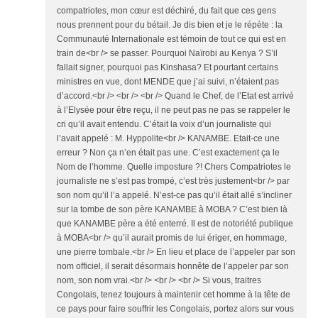
compatriotes, mon cœur est déchiré, du fait que ces gens
nous prennent pour du bétail. Je dis bien et je le répète : la
Communauté Internationale est témoin de tout ce qui est en
train de<br /> se passer. Pourquoi Naïrobi au Kenya ? S’il
fallait signer, pourquoi pas Kinshasa? Et pourtant certains
ministres en vue, dont MENDE que j’ai suivi, n’étaient pas
d’accord.<br /> <br /> <br /> Quand le Chef, de l’Etat est arrivé
à l’Elysée pour être reçu, il ne peut pas ne pas se rappeler le
cri qu’il avait entendu. C’était la voix d’un journaliste qui
l’avait appelé : M. Hyppolite<br /> KANAMBE. Etait-ce une
erreur ? Non ça n’en était pas une. C’est exactement ça le
Nom de l’homme. Quelle imposture ?! Chers Compatriotes le
journaliste ne s’est pas trompé, c’est très justement<br /> par
son nom qu’il l’a appelé. N’est-ce pas qu’il était allé s’incliner
sur la tombe de son père KANAMBE à MOBA ? C’est bien là
que KANAMBE père a été enterré. Il est de notoriété publique
à MOBA<br /> qu’il aurait promis de lui ériger, en hommage,
une pierre tombale.<br /> En lieu et place de l’appeler par son
nom officiel, il serait désormais honnête de l’appeler par son
nom, son nom vrai.<br /> <br /> <br /> Si vous, traitres
Congolais, tenez toujours à maintenir cet homme à la tête de
ce pays pour faire souffrir les Congolais, portez alors sur vous