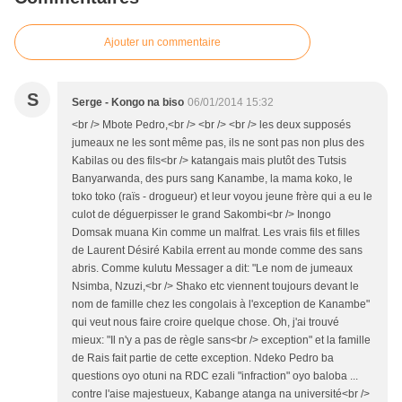
Ajouter un commentaire
S
Serge - Kongo na biso
06/01/2014 15:32
<br /> Mbote Pedro,<br /> <br /> <br /> les deux supposés
jumeaux ne les sont même pas, ils ne sont pas non plus des
Kabilas ou des fils<br /> katangais mais plutôt des Tutsis
Banyarwanda, des purs sang Kanambe, la mama koko, le
toko toko (raïs - drogueur) et leur voyou jeune frère qui a eu le
culot de déguerpisser le grand Sakombi<br /> Inongo
Domsak muana Kin comme un malfrat. Les vrais fils et filles
de Laurent Désiré Kabila errent au monde comme des sans
abris. Comme kulutu Messager a dit: "Le nom de jumeaux
Nsimba, Nzuzi,<br /> Shako etc viennent toujours devant le
nom de famille chez les congolais à l'exception de Kanambe"
qui veut nous faire croire quelque chose. Oh, j'ai trouvé
mieux: "Il n'y a pas de règle sans<br /> exception" et la famille
de Rais fait partie de cette exception. Ndeko Pedro ba
questions oyo otuni na RDC ezali "infraction" oyo baloba ...
contre l'aise majestueux, Kabange atanga na université<br />