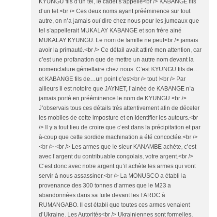
KYUNGU fils d’un tel, le cadet s’appelle<br /> KABANGE fils
d’un tel.<br /> Ces deux noms ayant prééminence sur tout
autre, on n’a jamais ouï dire chez nous pour les jumeaux que
tel s’appellerait MUKALAY KABANGE et son frère ainé
MUKALAY KYUNGU. Le nom de famille ne peut<br /> jamais
avoir la primauté.<br /> Ce détail avait attiré mon attention, car
c’est une profanation que de mettre un autre nom devant la
nomenclature gémellaire chez nous. C’est KYUNGU fils de…
et KABANGE fils de…un point c’est<br /> tout !<br /> Par
ailleurs il est notoire que JAYNET, l’ainée de KABANGE n’a
jamais porté en prééminence le nom de KYUNGU.<br />
J’observais tous ces détails très attentivement afin de déceler
les mobiles de cette imposture et en identifier les auteurs.<br
/> Il y a tout lieu de croire que c’est dans la précipitation et par
à-coup que cette sordide machination a été concoctée.<br />
<br /> <br /> Les armes que le sieur KANAMBE achète, c’est
avec l’argent du contribuable congolais, votre argent.<br />
C’est donc avec notre argent qu’il achète les armes qui vont
servir à nous assassiner.<br /> La MONUSCO a établi la
provenance des 300 tonnes d’armes que le M23 a
abandonnées dans sa fuite devant les FARDC à
RUMANGABO. Il est établi que toutes ces armes venaient
d’Ukraine. Les Autorités<br /> Ukrainiennes sont formelles,