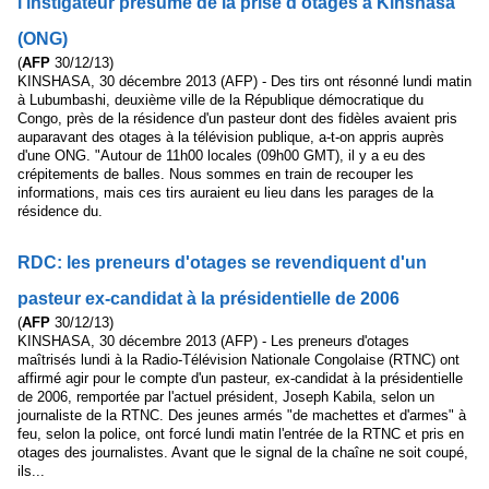
l'instigateur présumé de la prise d'otages à Kinshasa
(ONG)
(
AFP
30/12/13)
KINSHASA, 30 décembre 2013 (AFP) - Des tirs ont résonné lundi matin
à Lubumbashi, deuxième ville de la République démocratique du
Congo, près de la résidence d'un pasteur dont des fidèles avaient pris
auparavant des otages à la télévision publique, a-t-on appris auprès
d'une ONG. "Autour de 11h00 locales (09h00 GMT), il y a eu des
crépitements de balles. Nous sommes en train de recouper les
informations, mais ces tirs auraient eu lieu dans les parages de la
résidence du.
RDC: les preneurs d'otages se revendiquent d'un
pasteur ex-candidat à la présidentielle de 2006
(
AFP
30/12/13)
KINSHASA, 30 décembre 2013 (AFP) - Les preneurs d'otages
maîtrisés lundi à la Radio-Télévision Nationale Congolaise (RTNC) ont
affirmé agir pour le compte d'un pasteur, ex-candidat à la présidentielle
de 2006, remportée par l'actuel président, Joseph Kabila, selon un
journaliste de la RTNC. Des jeunes armés "de machettes et d'armes" à
feu, selon la police, ont forcé lundi matin l'entrée de la RTNC et pris en
otages des journalistes. Avant que le signal de la chaîne ne soit coupé,
ils...