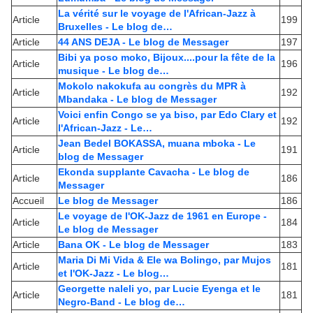
La vérité sur le voyage de l'African-Jazz à
Article
199
Bruxelles - Le blog de…
Article
44 ANS DEJA - Le blog de Messager
197
Bibi ya poso moko, Bijoux....pour la fête de la
Article
196
musique - Le blog de…
Mokolo nakokufa au congrès du MPR à
Article
192
Mbandaka - Le blog de Messager
Voici enfin Congo se ya biso, par Edo Clary et
Article
192
l'African-Jazz - Le…
Jean Bedel BOKASSA, muana mboka - Le
Article
191
blog de Messager
Ekonda supplante Cavacha - Le blog de
Article
186
Messager
Accueil
Le blog de Messager
186
Le voyage de l'OK-Jazz de 1961 en Europe -
Article
184
Le blog de Messager
Article
Bana OK - Le blog de Messager
183
Maria Di Mi Vida & Ele wa Bolingo, par Mujos
Article
181
et l'OK-Jazz - Le blog…
Georgette naleli yo, par Lucie Eyenga et le
Article
181
Negro-Band - Le blog de…