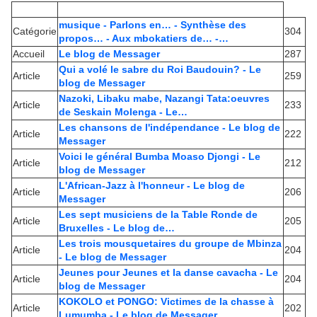
musique - Parlons en… - Synthèse des
Catégorie
304
propos… - Aux mbokatiers de… -…
Accueil
Le blog de Messager
287
Qui a volé le sabre du Roi Baudouin? - Le
Article
259
blog de Messager
Nazoki, Libaku mabe, Nazangi Tata:oeuvres
Article
233
de Seskain Molenga - Le…
Les chansons de l'indépendance - Le blog de
Article
222
Messager
Voici le général Bumba Moaso Djongi - Le
Article
212
blog de Messager
L'African-Jazz à l'honneur - Le blog de
Article
206
Messager
Les sept musiciens de la Table Ronde de
Article
205
Bruxelles - Le blog de…
Les trois mousquetaires du groupe de Mbinza
Article
204
- Le blog de Messager
Jeunes pour Jeunes et la danse cavacha - Le
Article
204
blog de Messager
KOKOLO et PONGO: Victimes de la chasse à
Article
202
Lumumba - Le blog de Messager