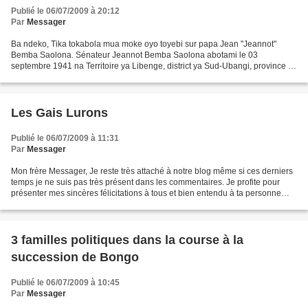
Publié le 06/07/2009 à 20:12
Par
Messager
Ba ndeko, Tika tokabola mua moke oyo toyebi sur papa Jean "Jeannot"
Bemba Saolona. Sénateur Jeannot Bemba Saolona abotami le 03
septembre 1941 na Territoire ya Libenge, district ya Sud-Ubangi, province ya
Equateur. Tata na ye ressortissant belge mpe mama...
Les Gais Lurons
Publié le 06/07/2009 à 11:31
Par
Messager
Mon frère Messager, Je reste très attaché à notre blog même si ces derniers
temps je ne suis pas très présent dans les commentaires. Je profite pour
présenter mes sincères félicitations à tous et bien entendu à ta personne
pour cette oeuvre qui nous est...
3 familles politiques dans la course à la
succession de Bongo
Publié le 06/07/2009 à 10:45
Par
Messager