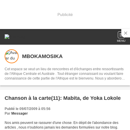
Publicité
MENU
MBOKAMOSIKA
Cet espace se veut un lieu de rencontres et d'échanges entre ressortissants
de l'Afrique Centrale et Australe . Tout étranger connaissant ou voulant faire
connaissance de cette partie de l'Afrique est le bienvenu. Nous y aborderons
des sujets culturels en français, portugais, ou en lingala, selon les
interlocuteurs . Notre devise:réduire la distance qui nous sépare du
continent, par l'entretien de la mémoire collective, en recourant à notre
musique dans toute sa diversité
Chanson à la carte(11): Mabita, de Yoka Lokole
Publié le 09/07/2009 à 05:56
Par
Messager
Nos amis peuvent se rassurer d'une chose. En dépit de l'abondance des
articles , nous n'oublions jamais les demandes formulées sur notre blog.