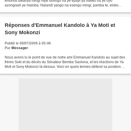
emonisi bwanya mingi mpe bolingo na ye epayi ya ndeko na ye oyo
azongiseli ye maloba. Nalandi yango na esengo mingi, pamba te, eloko
moko ezali koboma mokili, se lokambo moko, Bolingo...
Réponses d'Emmanuel Kandolo à Ya Moti et
Sony Mokonzi
Publié le 08/07/2009 à 05:46
Par
Messager
Nous avons lu le point de vue de notre ami Emmanuel Kandolo au sujet des
frères Soki et du décès du Sénateur Bemba Saolona, et les réactions de Ya
Moti et Sony Mokonzi là-dessus. Voici en quels termes défend sa position.
Sujet : La revue d’Emmanuel Kandolo...