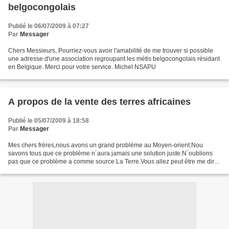
belgocongolais
Publié le 06/07/2009 à 07:27
Par
Messager
Chers Messieurs, Pourriez-vous avoir l'amabilité de me trouver si possible
une adresse d'une association regroupant les métis belgocongolais résidant
en Belgique. Merci pour votre service. Michel NSAPU
A propos de la vente des terres africaines
Publié le 05/07/2009 à 18:58
Par
Messager
Mes chers frères,nous avons un grand problème au Moyen-orient.Nou
savons tous que ce problème n´aura jamais une solution juste.N´oublions
pas que ce problème a comme source La Terre.Vous allez peut être me dire
qu´ici,il ne s´agit pas d´une question de...