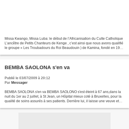
Missa Kwango, Missa Luba: le début de l’Africanisation du Culte Catholique
L’ancêtre de Petits Chanteurs de Kenge , c’est ainsi que nous avons qualifié
le groupe « Les Troubadours du Roi Beaudouin ) de Kamina, fondé en 1955
par le père Franciscain Guido...
BEMBA SAOLONA s'en va
Publié le 03/07/2009 à 20:12
Par
Messager
BEMBA SAOLONA s'en va BEMBA SAOLONO s'est éteint à 67 ans,dans la
nuit du 1er au 2 juillet, à St Jean, un Hôpital mieux coté à Bruxelles, pour la
qualité de soins assurés à ses patients. Derrière lui, il laisse une veuve et
des nombreux enfants dont l'ex-vice...