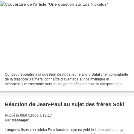
Qui peut répondre à la question de notre jeune ami ? Salut cher compatriote
de la diaspora J'aimerai connaître d'avantage sur ce mythique et
mélancolique ensemble musical de jeunes étudiants de la diaspora des
années 60 qu'est LOS NICKELOS. Qui fut reellement...
Réaction de Jean-Paul au sujet des frères Soki
Publié le 08/07/2009 à 18:17
Par
Messager
Longonia lisusu na ndeko Ema kandolo, oyo na yebi te kasi maloba na ye