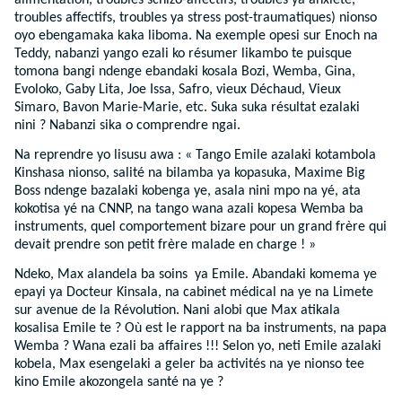
troubles affectifs, troubles ya stress post-traumatiques) nionso
oyo ebengamaka kaka liboma. Na exemple opesi sur Enoch na
Teddy, nabanzi yango ezali ko résumer likambo te puisque
tomona bangi ndenge ebandaki kosala Bozi, Wemba, Gina,
Evoloko, Gaby Lita, Joe Issa, Safro, vieux Déchaud, Vieux
Simaro, Bavon Marie-Marie, etc. Suka suka résultat ezalaki
nini ? Nabanzi sika o comprendre ngai.
Na reprendre yo lisusu awa : « Tango Emile azalaki kotambola
Kinshasa nionso, salité na bilamba ya kopasuka, Maxime Big
Boss ndenge bazalaki kobenga ye, asala nini mpo na yé, ata
kokotisa yé na CNNP, na tango wana azali kopesa Wemba ba
instruments, quel comportement bizare pour un grand frère qui
devait prendre son petit frère malade en charge ! »
Ndeko, Max alandela ba soins ya Emile. Abandaki komema ye
epayi ya Docteur Kinsala, na cabinet médical na ye na Limete
sur avenue de la Révolution. Nani alobi que Max atikala
kosalisa Emile te ? Où est le rapport na ba instruments, na papa
Wemba ? Wana ezali ba affaires !!! Selon yo, neti Emile azalaki
kobela, Max esengelaki a geler ba activités na ye nionso tee
kino Emile akozongela santé na ye ?