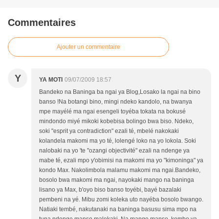
Commentaires
Ajouter un commentaire
Y
YA MOTI
09/07/2009 18:57
Bandeko na Baninga ba ngai ya Blog,Losako la ngai na bino
banso !Na botangi bino, mingi ndeko kandolo, na bwanya
mpe mayélé ma ngai esengeli toyéba tokata na bokusé
mindondo miyé mikoki kobebisa bolingo bwa biso. Ndeko,
soki "esprit ya contradiction" ezali té, mbelé nakokaki
kolandela makomi ma yo té, lolengé loko na yo lokola. Soki
nalobaki na yo 'te "ozangi objectivité" ezali na ndenge ya
mabe té, ezali mpo y'obimisi na makomi ma yo "kimoninga" ya
kondo Max. Nakolimbola malamu makomi ma ngai.Bandeko,
bosolo bwa makomi ma ngai, nayokaki mango na baninga
lisano ya Max, b'oyo biso banso toyébi, bayé bazalaki
pembeni na yé. Mibu zomi koleka uto nayéba bosolo bwango.
Natiaki tembé, nakutanaki na baninga basusu sima mpo na
tuna ndenge manso malekaki. Na mango manso, kombo ya