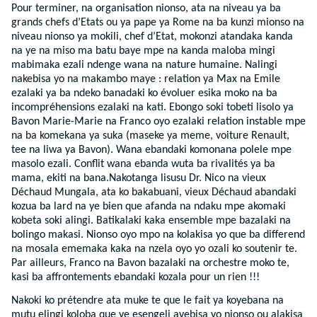
Pour terminer, na organisation nionso, ata na niveau ya ba
grands chefs d’Etats ou ya pape ya Rome na ba kunzi mionso na
niveau nionso ya mokili, chef d’Etat, mokonzi atandaka kanda
na ye na miso ma batu baye mpe na kanda maloba mingi
mabimaka ezali ndenge wana na nature humaine. Nalingi
nakebisa yo na makambo maye : relation ya Max na Emile
ezalaki ya ba ndeko banadaki ko évoluer esika moko na ba
incompréhensions ezalaki na kati. Ebongo soki tobeti lisolo ya
Bavon Marie-Marie na Franco oyo ezalaki relation instable mpe
na ba komekana ya suka (maseke ya meme, voiture Renault,
tee na liwa ya Bavon). Wana ebandaki komonana polele mpe
masolo ezali. Conflit wana ebanda wuta ba rivalités ya ba
mama, ekiti na bana.Nakotanga lisusu Dr. Nico na vieux
Déchaud Mungala, ata ko bakabuani, vieux Déchaud abandaki
kozua ba lard na ye bien que afanda na ndaku mpe akomaki
kobeta soki alingi. Batikalaki kaka ensemble mpe bazalaki na
bolingo makasi. Nionso oyo mpo na kolakisa yo que ba differend
na mosala ememaka kaka na nzela oyo yo ozali ko soutenir te.
Par ailleurs, Franco na Bavon bazalaki na orchestre moko te,
kasi ba affrontements ebandaki kozala pour un rien !!!
Nakoki ko prétendre ata muke te que le fait ya koyebana na
mutu elingi koloba que ye esengeli ayebisa yo nionso ou alakisa