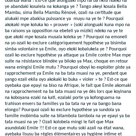
obanda wana ! Est-ce que alonguaki mpo na ba nkisi ndeko na
ye abandaki kosalela na kokanga ye ? Tango akeyi kosala Bella
Mambu, sima Bella Mambu Rénové, ozali na certitude que
alukaki mpe abakisa puissance ya muyu na ye te ? Pourquoi
akokaki mpe koluka ko « prouver » (soki alonguaki kuna mpo na
ba raisons ya opposition na ebeteli ya miziki) ndeko na ye te
que akoki mpe kosala musala koleka ye ? Pourquoi na emoneli
na yo ozali ko exclure catégoriquement hypothèse ya bisimba
simba volontaire ya Emile, oyo ekoki kobalukela ye ? Pourquoi
ozali ko exclure hypothèse ya attaque ya Emile contre Max mpe
suite na résistance blindée ya biloko ya Max, choque en retour
wana eningisi Emile mutu ? Pourquoi oboyi ko exploiter piste ya
rapprochement ya Emile na ba tata muasi na ye, pendant que
yango ezali ekila oyo akokaki ko buka « violer » te ? Est-ce que
oyebaka que epayi na biso na Afrique, le fait que Emile akomaki
na rapprochement na ba tata muasi na ye dès lors que koyinana
na koboyana ezaki na kati, ezalaki porte ya kofonguama na
trahison envers ba familles ya ba tata na ye na bango bana
elongo? Pourquoi ozali ko exclure hypothèse ya sundola ya
famille mobimba suite na bitambola tambola na ye epayi ya ba
tata muasi na ye ? Ozali kolobela mingi le fait que Max
asundolaki Emile !!! Est-ce que mutu soki azali na état wana,
ayebaka lisusu ba règles élémentaires ya hygiène intime et