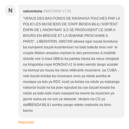
N
nakomituna
09/07/2009 17:25
"VENUS DES BAS-FONDS DE KINSHASA TOUCHES PAR LA
POLIO LES MUSICIENS DE STAFF BENDA BILILI SORTENT
ENFIN DE L'ANONYMAT. ILS SE PRODUISENT CE SOIR A
BOURG-EN-BRESSE ET LA SEMAINE PROCHAINE A
PARIS"...LIBERATION, 09/07/09 sikawa ngai nazali komituna
ba europeen bazali kosintereser na bato bakufa miso voir le
couple Malien amadou-myriam to des personnes à mobilité
réduite voir ci-haut SBB to ba pamka lokola ba vieux mingiedi
na limgomba naye KONOnO n1 to koko wendo tango azalaki
na bomoyi pe lisusu ba vieux vétérants musiciens ya CUBA...
soki bazali koluka ba nouveaux sons ya ndule pamba te
musique ya lelo ya RDC ezali ya kolala na ndule ya mabanga
nakanisi tozali na ba jean ngoubal ba oyo bazali kosala ba
ndule ya kafu-kafu mais nasepeli ka meme ba musicien ya
genre wana pe na son ya sikasoki okutani na CD ya
staffBENDA BILILI somba yango ndeko matondo na bino
banso
Répondre