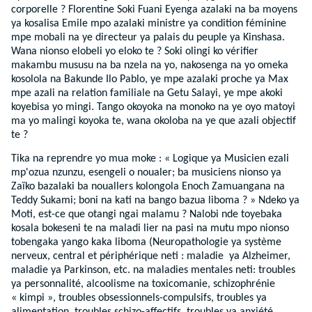
corporelle ? Florentine Soki Fuani Eyenga azalaki na ba moyens
ya kosalisa Emile mpo azalaki ministre ya condition féminine
mpe mobali na ye directeur ya palais du peuple ya Kinshasa.
Wana nionso elobeli yo eloko te ? Soki olingi ko vérifier
makambu mususu na ba nzela na yo, nakosenga na yo omeka
kosolola na Bakunde Ilo Pablo, ye mpe azalaki proche ya Max
mpe azali na relation familiale na Getu Salayi, ye mpe akoki
koyebisa yo mingi. Tango okoyoka na monoko na ye oyo matoyi
ma yo malingi koyoka te, wana okoloba na ye que azali objectif
te ?
Tika na reprendre yo mua moke : « Logique ya Musicien ezali
mp'ozua nzunzu, esengeli o noualer; ba musiciens nionso ya
Zaïko bazalaki ba nouallers kolongola Enoch Zamuangana na
Teddy Sukami; boni na kati na bango bazua liboma ? » Ndeko ya
Moti, est-ce que otangi ngai malamu ? Nalobi nde toyebaka
kosala bokeseni te na maladi lier na pasi na mutu mpo nionso
tobengaka yango kaka liboma (Neuropathologie ya système
nerveux, central et périphérique neti : maladie ya Alzheimer,
maladie ya Parkinson, etc. na maladies mentales neti: troubles
ya personnalité, alcoolisme na toxicomanie, schizophrénie
« kimpi », troubles obsessionnels-compulsifs, troubles ya
alimentation, troubles schizo-affectifs, troubles ya anxiété,