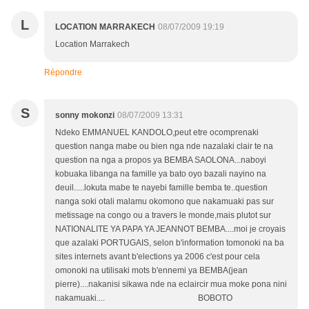
L
LOCATION MARRAKECH
08/07/2009 19:19
Location Marrakech
Répondre
S
sonny mokonzi
08/07/2009 13:31
Ndeko EMMANUEL KANDOLO,peut etre ocomprenaki
question nanga mabe ou bien nga nde nazalaki clair te na
question na nga a propos ya BEMBA SAOLONA...naboyi
kobuaka libanga na famille ya bato oyo bazali nayino na
deuil.....lokuta mabe te nayebi famille bemba te..question
nanga soki otali malamu okomono que nakamuaki pas sur
metissage na congo ou a travers le monde,mais plutot sur
NATIONALITE YA PAPA YA JEANNOT BEMBA....moi je croyais
que azalaki PORTUGAIS, selon b'information tomonoki na ba
sites internets avant b'elections ya 2006 c'est pour cela
omonoki na utilisaki mots b'ennemi ya BEMBA(jean
pierre)....nakanisi sikawa nde na eclaircir mua moke pona nini
nakamuaki.... BOBOTO