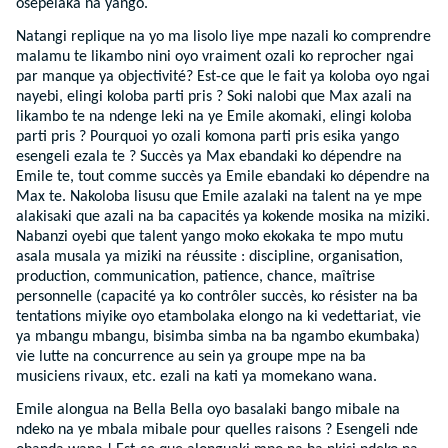
osepelaka na yango.
Natangi replique na yo ma lisolo liye mpe nazali ko comprendre
malamu te likambo nini oyo vraiment ozali ko reprocher ngai
par manque ya objectivité? Est-ce que le fait ya koloba oyo ngai
nayebi, elingi koloba parti pris ? Soki nalobi que Max azali na
likambo te na ndenge leki na ye Emile akomaki, elingi koloba
parti pris ? Pourquoi yo ozali komona parti pris esika yango
esengeli ezala te ? Succès ya Max ebandaki ko dépendre na
Emile te, tout comme succès ya Emile ebandaki ko dépendre na
Max te. Nakoloba lisusu que Emile azalaki na talent na ye mpe
alakisaki que azali na ba capacités ya kokende mosika na miziki.
Nabanzi oyebi que talent yango moko ekokaka te mpo mutu
asala musala ya miziki na réussite : discipline, organisation,
production, communication, patience, chance, maîtrise
personnelle (capacité ya ko contrôler succès, ko résister na ba
tentations miyike oyo etambolaka elongo na ki vedettariat, vie
ya mbangu mbangu, bisimba simba na ba ngambo ekumbaka)
vie lutte na concurrence au sein ya groupe mpe na ba
musiciens rivaux, etc. ezali na kati ya momekano wana.
Emile alongua na Bella Bella oyo basalaki bango mibale na
ndeko na ye mbala mibale pour quelles raisons ? Esengeli nde