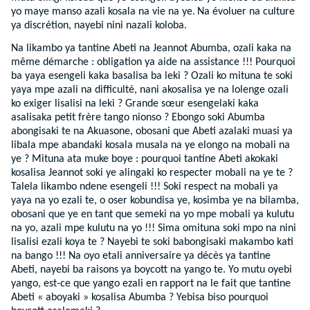
yo maye manso azali kosala na vie na ye.
Na évoluer na culture
ya discrétion, nayebi nini nazali koloba.
Na likambo ya tantine Abeti na Jeannot Abumba, ozali kaka na
même démarche : obligation ya aide na assistance !!! Pourquoi
ba yaya esengeli kaka basalisa ba leki ? Ozali ko mituna te soki
yaya mpe azali na difficulté, nani akosalisa ye na lolenge ozali
ko exiger lisalisi na leki ? Grande sœur esengelaki kaka
asalisaka petit frère tango nionso ? Ebongo soki Abumba
abongisaki te na Akuasone, obosani que Abeti azalaki muasi ya
libala mpe abandaki kosala musala na ye elongo na mobali na
ye ? Mituna ata muke boye : pourquoi tantine Abeti akokaki
kosalisa Jeannot soki ye alingaki ko respecter mobali na ye te ?
Talela likambo ndene esengeli !!! Soki respect na mobali ya
yaya na yo ezali te, o oser kobundisa ye, kosimba ye na bilamba,
obosani que ye en tant que semeki na yo mpe mobali ya kulutu
na yo, azali mpe kulutu na yo !!! Sima omituna soki mpo na nini
lisalisi ezali koya te ? Nayebi te soki babongisaki makambo kati
na bango !!! Na oyo etali anniversaire ya décès ya tantine
Abeti, nayebi ba raisons ya boycott na yango te. Yo mutu oyebi
yango, est-ce que yango ezali en rapport na le fait que tantine
Abeti « aboyaki » kosalisa Abumba ? Yebisa biso pourquoi