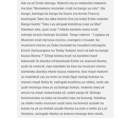
leki na yé Emile abonga. Makomi ma yo malandisi makanisi
ma biso "Momekano mozalaki o kati na bango ya solo". Ata
bongo, baninga ba bango ba lisano (na kondo Franco)
baséngaki Tabu ley atika likanisi lina lya botiyi Emile maboko.
Bango balobi "Tabu Ley alingaki kobebisa coop ya Max".
Namituni sika, quel coop ? Ndeko kandolo wana ezali
ndenge bosolo bwango bozalaki. Tango nakomi : "Logique ya
Musicien ezali mp'ozua nzunzu, esengeli o noualer; ba
musiciens nionso ya Zaïko bazalaki ba nouallers kolongola
Enoch Zamuangana na Teddy Sukami; boni na kati na bango
bazua liboma ?" Elingi koloba boyé na bandeko bayé
bakomaki 'te diamba nd'ekomisaki Emile na Jeannot liboma,
ezali na nzela té, mpo bandeko ba biso ba musicien nionso
bamelaka diamba mbele bazua maboma, kasi mayé makomi
yo malimboli cas ya moto na moto.Ngai nalingi kokoba na
masolo mayé libéla té, nalingaki koyébisa yo ndeko, moto ata
azali moninga mwa yo ya bolingo bokasi, motema mwa yé
penza na mayé makanisaka yé, oyébi yango té. Bolingo
bomonanaka na kaka na bosalisi mpe na bosungi. Ndakisa
ya ndeko moko musicien azali nanu na bomoyi azalaki na
kulutu na yé ya mobali azuaki liboma na poto o eleko ya Los
Nickelos, azongaki mboka na bokono bwango kino nkufa,