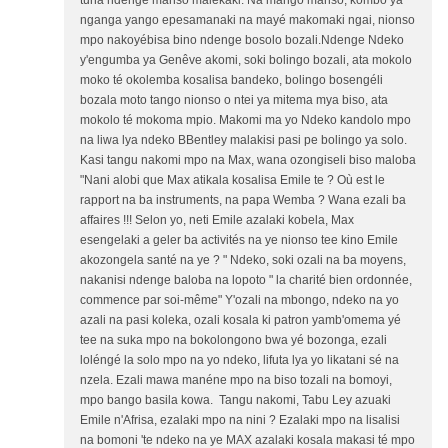
nganga yango epesamanaki na mayé makomaki ngai, nionso
mpo nakoyébisa bino ndenge bosolo bozali.Ndenge Ndeko
y'engumba ya Genêve akomi, soki bolingo bozali, ata mokolo
moko té okolemba kosalisa bandeko, bolingo bosengéli
bozala moto tango nionso o ntei ya mitema mya biso, ata
mokolo té mokoma mpio. Makomi ma yo Ndeko kandolo mpo
na liwa lya ndeko BBentley malakisi pasi pe bolingo ya solo.
Kasi tangu nakomi mpo na Max, wana ozongiseli biso maloba
"Nani alobi que Max atikala kosalisa Emile te ? Où est le
rapport na ba instruments, na papa Wemba ? Wana ezali ba
affaires !!! Selon yo, neti Emile azalaki kobela, Max
esengelaki a geler ba activités na ye nionso tee kino Emile
akozongela santé na ye ? " Ndeko, soki ozali na ba moyens,
nakanisi ndenge baloba na lopoto " la charité bien ordonnée,
commence par soi-même" Y'ozali na mbongo, ndeko na yo
azali na pasi koleka, ozali kosala ki patron yamb'omema yé
tee na suka mpo na bokolongono bwa yé bozonga, ezali
loléngé la solo mpo na yo ndeko, lifuta lya yo likatani sé na
nzela. Ezali mawa manéne mpo na biso tozali na bomoyi,
mpo bango basila kowa. Tangu nakomi, Tabu Ley azuaki
Emile n'Afrisa, ezalaki mpo na nini ? Ezalaki mpo na lisalisi
na bomoni 'te ndeko na ye MAX azalaki kosala makasi té mpo