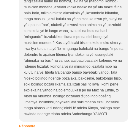
tang'azalaki naino na bomoyi, leki na yé (nabombi kombo)
musicien monene, azalaki kotika ndeko na yé ata moke té na
bala-bala, mikolo minso akosukola yé, kosombela bilamba,
tango mosusu, azui kulutu na yé na motuka mwa yé, akeyi na
yé epai na "bar", alukeli yé mwasi mpo abima na yé, tozalaki
komekola yé té tango wana, azalaki na butu na basi
"mingando", tozalaki komituna mpo na nini bongo yé
musicien monene? Kasi ayébisaki biso mokolo moko sima ya
liwa lya kulutu na yé 'te minganga balobaki na bango "mpo na
détendre to apaiser liboma lya ndeko na yé, esengelaki
"abimaka na basi" na yango, ata batu bazalaki kotongo yé na
ndenge tozalaki komona yé na mingando, ezalaki mpo na
kulutu na yé, libota lya bango banso bayébaki yango. Tala
Ndeko bolingo ndenge bozalaka, bakoseké, bakotongo biso,
soki bolingo bozali likama ata lizali pasi to liwa likomi pene,
ekoleka na yango na bolembu, kasi po na Max na Emile, to
Abeti na Abumba, bolingo bozalaki té; bolingo boséngi
limemya, bolimbisi, boyokani ata soki mbeba ezali, bosalisi
tango nionso kasi ndeng'olobi té ndeko.Kimya, bolingo mpe
mwinda ndenge eloba ndeko Andochanga.YA MOTI
Répondre