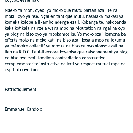
boycott esalemaki ?
Ndeko Ya Moti, oyebi yo moko que mutu parfait azali te na
mokili oyo ya nse. Ngai en tant que mutu, nasalaka makasi ya
komeka kolobela likambo ndenge ezali. Kobanga te, nakobanda
kaka kotikala na nzela wana mpo na réputation na ngai na oyo
ya blog na biso oyo ya mbokamosika. Yo moko ozali komona ba
efforts moko na moko kati na biso azali kosala mpo na lokumu
ya mémoire collectif ya mboka na biso na oyo nionso ezali na
lien na R.D.C. Faut-il encore koyebisa que raisonnement ya blog
na biso oyo ezali kondima contradiction constructive,
complémentarité instructive na kati ya respect mutuel mpe na
esprit d’ouverture.
Patriotiquement,
Emmanuel Kandolo