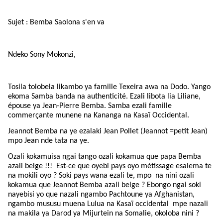
Sujet : Bemba Saolona s'en va
Ndeko Sony Mokonzi,
Tosila tolobela likambo ya famille Texeira awa na Dodo. Yango
ekoma Samba banda na authenticité. Ezali libota lia Liliane,
épouse ya Jean-Pierre Bemba. Samba ezali famille
commerçante munene na Kananga na Kasaï Occidental.
Jeannot Bemba na ye ezalaki Jean Pollet (Jeannot =petit Jean)
mpo Jean nde tata na ye.
Ozali kokamuisa ngai tango ozali kokamua que papa Bemba
azali belge !!! Est-ce que oyebi pays oyo métissage esalema te
na mokili oyo ? Soki pays wana ezali te, mpo na nini ozali
kokamua que Jeannot Bemba azali belge ? Ebongo ngai soki
nayebisi yo que nazali ngambo Pachtoune ya Afghanistan,
ngambo mususu muena Lulua na Kasaï occidental mpe nazali
na makila ya Darod ya Mijurtein na Somalie, okoloba nini ?