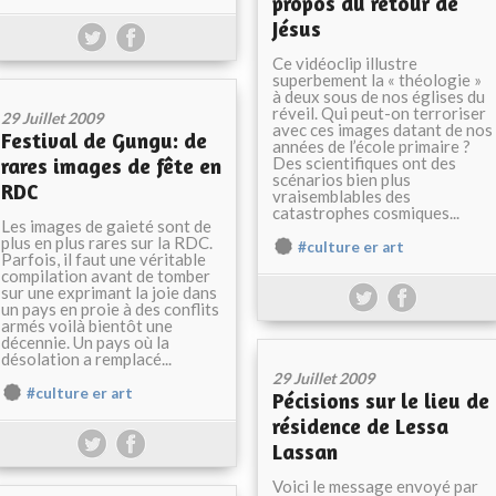
propos du retour de
Jésus
Ce vidéoclip illustre
superbement la « théologie »
à deux sous de nos églises du
réveil. Qui peut-on terroriser
29 Juillet 2009
avec ces images datant de nos
Festival de Gungu: de
années de l’école primaire ?
rares images de fête en
Des scientifiques ont des
scénarios bien plus
RDC
vraisemblables des
catastrophes cosmiques...
Les images de gaieté sont de
plus en plus rares sur la RDC.
#culture er art
Parfois, il faut une véritable
compilation avant de tomber
sur une exprimant la joie dans
un pays en proie à des conflits
armés voilà bientôt une
décennie. Un pays où la
désolation a remplacé...
29 Juillet 2009
#culture er art
Pécisions sur le lieu de
résidence de Lessa
Lassan
Voici le message envoyé par