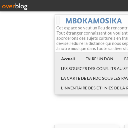
MBOKAMOSIKA
Cet espace se veut un lieu de rencontr
Tout étranger connaissant ou voulant f
aborderons des sujets culturels en fran
devise:réduire la distance qui nous sép
à notre musique dans toute sa diversi
Accueil
FAIRE UN DON
P
LES SOURCES DES CONFLITS AU S
LA CARTE DE LA RDC SOUS LES PA
L'INVENTAIRE DES ETHNIES DE LA 