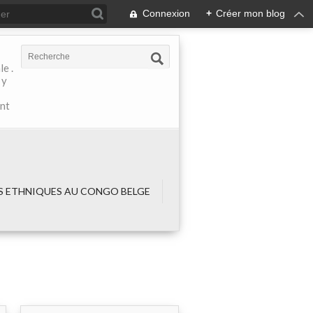
Connexion
+
Créer mon blog
e .
 y
ant
 ETHNIQUES AU CONGO BELGE