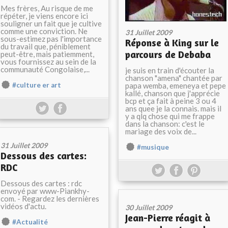
Mes frères, Au risque de me
répéter, je viens encore ici
souligner un fait que je cultive
comme une conviction. Ne
31 Juillet 2009
sous-estimez pas l'importance
Réponse à King sur le
du travail que, péniblement
parcours de Debaba
peut-être, mais patiemment,
vous fournissez au sein de la
communauté Congolaise,...
je suis en train d'écouter la
chanson "amena" chantée par
#culture er art
papa wemba, emeneya et pepe
kallé, chanson que j'apprécie
bcp et ça fait à peine 3 ou 4
ans quee je la connais. mais il
y a qlq chose qui me frappe
dans la chanson: c'est le
mariage des voix de...
31 Juillet 2009
#musique
Dessous des cartes:
RDC
Dessous des cartes : rdc
envoyé par www-Piankhy-
com. - Regardez les dernières
vidéos d'actu.
30 Juillet 2009
Jean-Pierre réagit à
#Actualité