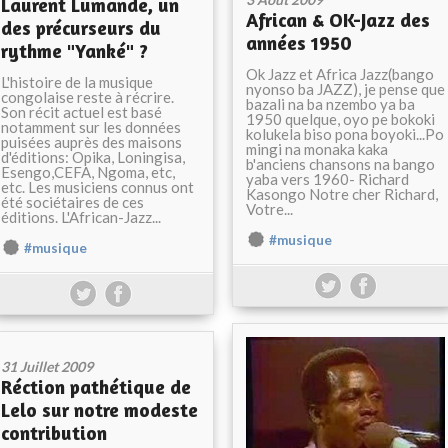
Laurent Lumande, un
African & OK-Jazz des
des précurseurs du
années 1950
rythme "Yanké" ?
Ok Jazz et Africa Jazz(bango
L'histoire de la musique
nyonso ba JAZZ), je pense que
congolaise reste à récrire.
bazali na ba nzembo ya ba
Son récit actuel est basé
1950 quelque, oyo pe bokoki
notamment sur les données
kolukela biso pona boyoki...Po
puisées auprès des maisons
mingi na monaka kaka
d'éditions: Opika, Loningisa,
b'anciens chansons na bango
Esengo,CEFA, Ngoma, etc,
yaba vers 1960- Richard
etc. Les musiciens connus ont
Kasongo Notre cher Richard,
été sociétaires de ces
Votre...
éditions. L'African-Jazz...
#musique
#musique
31 Juillet 2009
Réction pathétique de
Lelo sur notre modeste
contribution