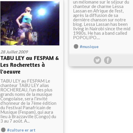
un mélomane sur le séjour du
chanteur de charme Lessa
Lassan en Afrique de l'est,
après la diffusion de sa
dernière chanson sur notre
blog. Lessa Lassan has been
living in Nairobi since the mid
1980s. He has a band called
POPOLIPO....
#musique
28 Juillet 2009
TABU LEY au FESPAM &
Les Rocherettes à
l'oeuvre
TABU LEY au FESPAM Le
chanteur TABU LEY alias
ROCHEREAU, l’un des plus
grands noms de la musique
Congolaise, sera l’invité
d’honneur de la 7ème édition
du Festival Panafricain de
Musique (Fespam), qui aura
lieu à Brazzaville (Congo) du
3 au 7 août. A...
#culture er art