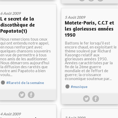
6 Août 2009
5 Août 2009
L e secret de la
Matete-Paris, C.C.T et
discothèque de
les glorieuses années
Papatoto(1)
1950
Nous remercions tous ceux
qui ont entendu notre appel,
Battons le fer lorsqu'il est
en nous renforçant avec
encore chaud, en exploitant le
quelques chansons souvenirs
thème soulevé par Richard
en vue de permettre à tous
Kasongo relatif aux
nos amis de les auditionner.
glorieuses années 1950.
Nous démarrons aujourd'hui
Années caractérisées par la
la diffusion des raretés que
fin de la 2ème guerre
notre ami Papatoto a bien
mondiale et de l'effort de
voulu...
guerre; la croissance
économique soutenue par...
#Rareté de la semaine
#musique
4 Août 2009
3 Août 2009