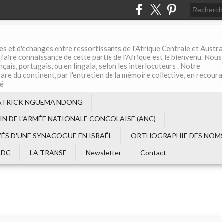
es et d'échanges entre ressortissants de l'Afrique Centrale et Austral
aire connaissance de cette partie de l'Afrique est le bienvenu. Nous
çais, portugais, ou en lingala, selon les interlocuteurs . Notre
are du continent, par l'entretien de la mémoire collective, en recour
té
ATRICK NGUEMA NDONG
EIN DE L‘ARMÉE NATIONALE CONGOLAISE (ANC)
VÉS D'UNE SYNAGOGUE EN ISRAËL
ORTHOGRAPHIE DES NOMS
RDC
LA TRANSE
Newsletter
Contact