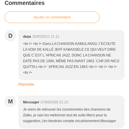
Commentaires
Ajouter un commentaire
D
depa
30/05/2011 21:11
<br /> <br /> Dans LA CHANSON KAMULANGU J´ECOUTE
LA VOIX DE KALLÉ JEFF KABASSELE CE QUI VEUT DIRE
QUE C´EST L´AFRICAN JAZZ. DONC LA CHANSON NE
DATE PAS DE 1966, MÊME PAS AVANT 1963.´CAR DR NICO
QUITTA L<br /> ´AFRICAN JAZZ EN 1963.<br /> <br /> <br />
<br />
Répondre
M
Messager
07/08/2009 21:23
Je viens de retrouver les coordonnées des chansons de
Zaïko, je vais les metionner tout de suite.Merci pour la
suggestion, j'en tiendrais compte oricahienement.Messager