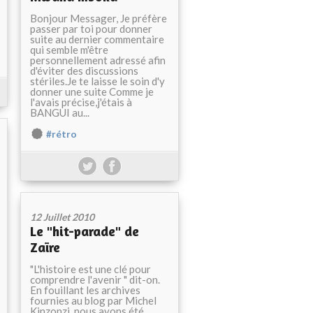
Bonjour Messager, Je préfère
passer par toi pour donner
suite au dernier commentaire
qui semble m'être
personnellement adressé afin
d'éviter des discussions
stériles.Je te laisse le soin d'y
donner une suite Comme je
l'avais précise,j'étais à
BANGUI au...
#rétro
12 Juillet 2010
Le "hit-parade" de
Zaïre
"L'histoire est une clé pour
comprendre l'avenir " dit-on.
En fouillant les archives
fournies au blog par Michel
Kinzonzi, nous avons été