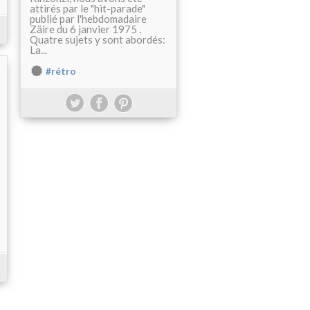
attirés par le "hit-parade"
publié par l'hebdomadaire
Zäire du 6 janvier 1975 .
Quatre sujets y sont abordés:
La...
#rétro