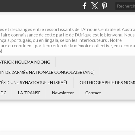
es et d'échanges entre ressortissants de l'Afrique Centrale et Austral
aire connaissance de cette partie de l'Afrique est le bienvenu. Nous
çais, portugais, ou en lingala, selon les interlocuteurs . Notre
are du continent, par l'entretien de la mémoire collective, en recour
té
ATRICK NGUEMA NDONG
EIN DE L‘ARMÉE NATIONALE CONGOLAISE (ANC)
VÉS D'UNE SYNAGOGUE EN ISRAËL
ORTHOGRAPHIE DES NOMS
RDC
LA TRANSE
Newsletter
Contact