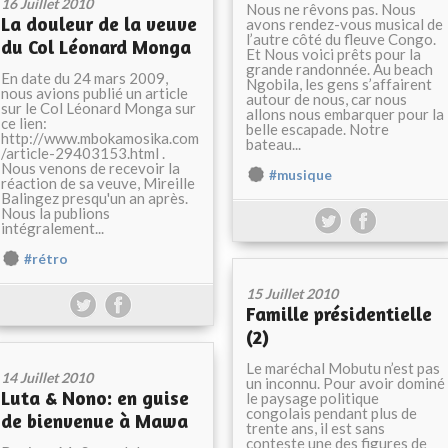
16 Juillet 2010
Nous ne rêvons pas. Nous
La douleur de la veuve
avons rendez-vous musical de
l’autre côté du fleuve Congo.
du Col Léonard Monga
Et Nous voici prêts pour la
grande randonnée. Au beach
En date du 24 mars 2009,
Ngobila, les gens s’affairent
nous avions publié un article
autour de nous, car nous
sur le Col Léonard Monga sur
allons nous embarquer pour la
ce lien:
belle escapade. Notre
http://www.mbokamosika.com
bateau...
/article-29403153.html .
Nous venons de recevoir la
#musique
réaction de sa veuve, Mireille
Balingez presqu'un an après.
Nous la publions
intégralement...
#rétro
15 Juillet 2010
Famille présidentielle
(2)
Le maréchal Mobutu n’est pas
14 Juillet 2010
un inconnu. Pour avoir dominé
Luta & Nono: en guise
le paysage politique
congolais pendant plus de
de bienvenue à Mawa
trente ans, il est sans
conteste une des figures de