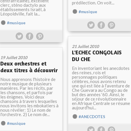
centrafricaine), excellent
prédilection. On voit...
clerc, sténo dactylo aux
établissements Israël, à
#musique
Léopoldville, fait la...
#musique
21 Juillet 2010
L'ECHEC CONGOLAIS
19 Juillet 2010
DU CHE
Deux orchestres et
En inventoriant les anecdotes
deux titres à découvrir
des reines, rois et
personnages politiques
Nous apprenons l'histoire de
célèbres, nous avons retenu
notre musique de plusieurs
une qui est liée à l'aventure de
manières. Par les récits, par
Che Guevara au Congo au de
les chansons, et parfois par
but des années '60. Ainsi, le
les énigmes. Voici deux
séjour de ce révolutionnaire
chansons à travers lesquelles
en Afrique Centrale se résume
nous invitons les mbokatiers à
aujourd'hui...
nous révéler: 1) Le nom de
l'orchestre. 2) Le nom de...
#ANECDOTES
#musique