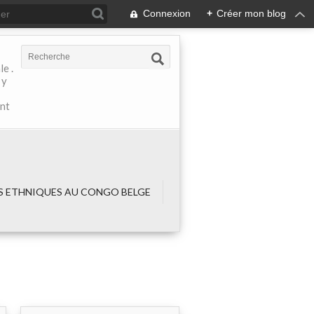
Connexion
+
Créer mon blog
e .
 y
ant
 ETHNIQUES AU CONGO BELGE