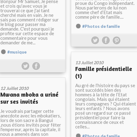
Bonjour Mr Samuel, Je pense
proue du Congo indépendant.
et crois qu'avec vous je
Nous parlerons de lui non
trouverai ce que j'ai tant
comme chef d’Etat mais
cherché mais en vain. Je ne
comme père de famille....
sais pas comment rédiger sur
le blog pour passer ma
#Photos de famille
demande. C'est pourquoi je
profite sur cette espace de
commentaire pour vous
demander de me...
#musique
13 Juillet 2010
Famille présidentielle
(1)
Au gré de l’histoire du pays se
12 Juillet 2010
sont succédés bien des
Mwana mboka a uriné
hommes à la tête de l’Etat
congolais. Mais qui étaient
sur ses invités
leurs compagnes ? Qui étaient
leurs enfants ? Nous avons
Je voudrais partager cette
posé un regard sur ce passé
anecdote avec les mbokatiers,
présidentiel pour faire la
lors de son sacre à Bangui
connaissance de ceux et
,nous étions invités pour fêter
celles...
l'empereur, après la capitale, il
nous a amenés dans son
#Photos de famille