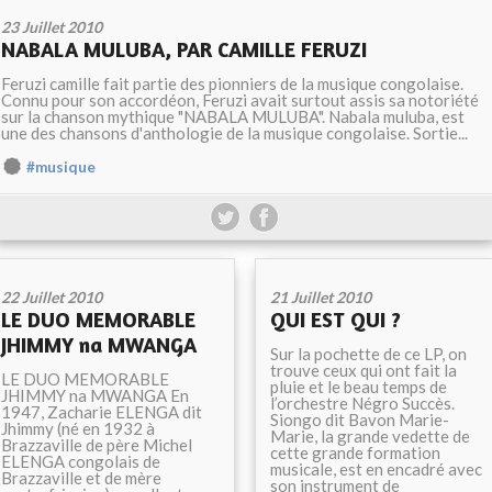
23 Juillet 2010
NABALA MULUBA, PAR CAMILLE FERUZI
Feruzi camille fait partie des pionniers de la musique congolaise.
Connu pour son accordéon, Feruzi avait surtout assis sa notoriété
sur la chanson mythique "NABALA MULUBA". Nabala muluba, est
une des chansons d'anthologie de la musique congolaise. Sortie...
#musique
22 Juillet 2010
21 Juillet 2010
LE DUO MEMORABLE
QUI EST QUI ?
JHIMMY na MWANGA
Sur la pochette de ce LP, on
trouve ceux qui ont fait la
LE DUO MEMORABLE
pluie et le beau temps de
JHIMMY na MWANGA En
l’orchestre Négro Succès.
1947, Zacharie ELENGA dit
Siongo dit Bavon Marie-
Jhimmy (né en 1932 à
Marie, la grande vedette de
Brazzaville de père Michel
cette grande formation
ELENGA congolais de
musicale, est en encadré avec
Brazzaville et de mère
son instrument de