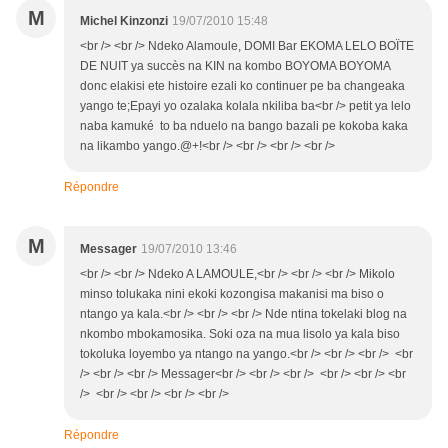
M
Michel Kinzonzi
19/07/2010 15:48
<br /> <br /> Ndeko Alamoule, DOMI Bar EKOMA LELO BOÏTE
DE NUIT ya succès na KIN na kombo BOYOMA BOYOMA
donc elakisi ete histoire ezali ko continuer pe ba changeaka
yango te;Epayi yo ozalaka kolala nkiliba ba<br /> petit ya lelo
naba kamuké to ba nduelo na bango bazali pe kokoba kaka
na likambo yango.@+!<br /> <br /> <br /> <br />
Répondre
M
Messager
19/07/2010 13:46
<br /> <br /> Ndeko A LAMOULE,<br /> <br /> <br /> Mikolo
minso tolukaka nini ekoki kozongisa makanisi ma biso o
ntango ya kala.<br /> <br /> <br /> Nde ntina tokelaki blog na
nkombo mbokamosika. Soki oza na mua lisolo ya kala biso
tokoluka loyembo ya ntango na yango.<br /> <br /> <br /> <br
/> <br /> <br /> Messager<br /> <br /> <br /> <br /> <br /> <br
/> <br /> <br /> <br /> <br />
Répondre