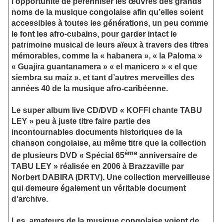
l’opportunité de pérenniser les œuvres des grands
noms de la musique congolaise afin qu’elles soient
accessibles à toutes les générations, un peu comme
le font les afro-cubains, pour garder intact le
patrimoine musical de leurs aïeux à travers des titres
mémorables, comme la « habanera », « la Paloma »
« Guajira guantanamera » « el manicero » « el que
siembra su maiz », et tant d’autres merveilles des
années 40 de la musique afro-caribéenne.
Le super album live CD/DVD « KOFFI chante TABU
LEY » peu à juste titre faire partie des
incontournables documents historiques de la
chanson congolaise, au même titre que la collection
ème
de plusieurs DVD « Spécial 65
anniversaire de
TABU LEY » réalisée en 2006 à Brazzaville par
Norbert DABIRA (DRTV). Une collection merveilleuse
qui demeure également un véritable document
d’archive.
Les
amateurs de la musique congolaise voient de