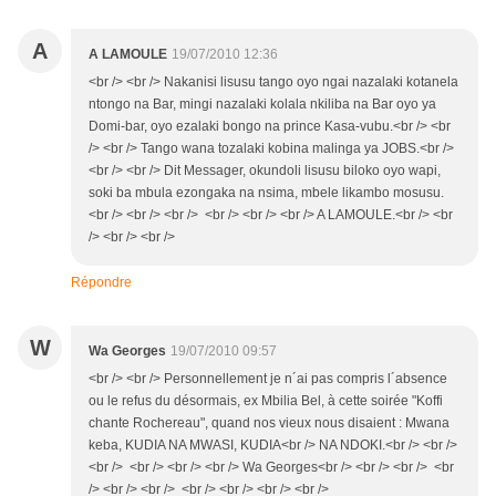
A
A LAMOULE
19/07/2010 12:36
<br /> <br /> Nakanisi lisusu tango oyo ngai nazalaki kotanela
ntongo na Bar, mingi nazalaki kolala nkiliba na Bar oyo ya
Domi-bar, oyo ezalaki bongo na prince Kasa-vubu.<br /> <br
/> <br /> Tango wana tozalaki kobina malinga ya JOBS.<br />
<br /> <br /> Dit Messager, okundoli lisusu biloko oyo wapi,
soki ba mbula ezongaka na nsima, mbele likambo mosusu.
<br /> <br /> <br /> <br /> <br /> <br /> A LAMOULE.<br /> <br
/> <br /> <br />
Répondre
W
Wa Georges
19/07/2010 09:57
<br /> <br /> Personnellement je n´ai pas compris l´absence
ou le refus du désormais, ex Mbilia Bel, à cette soirée "Koffi
chante Rochereau", quand nos vieux nous disaient : Mwana
keba, KUDIA NA MWASI, KUDIA<br /> NA NDOKI.<br /> <br />
<br /> <br /> <br /> <br /> Wa Georges<br /> <br /> <br /> <br
/> <br /> <br /> <br /> <br /> <br /> <br />