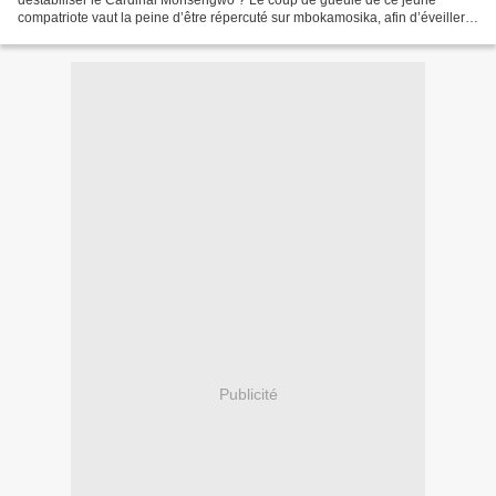
déstabiliser le Cardinal Monsengwo ? Le coup de gueule de ce jeune
compatriote vaut la peine d’être répercuté sur mbokamosika, afin d’éveiller
les congolais. Chaque fois qu’un...
Publicité