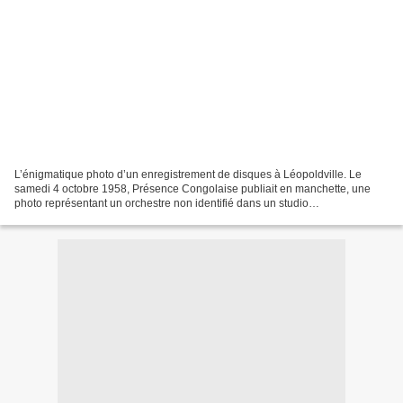
L’énigmatique photo d’un enregistrement de disques à Léopoldville. Le
samedi 4 octobre 1958, Présence Congolaise publiait en manchette, une
photo représentant un orchestre non identifié dans un studio
d’enregistrement avec comme titre." À Léopoldville...