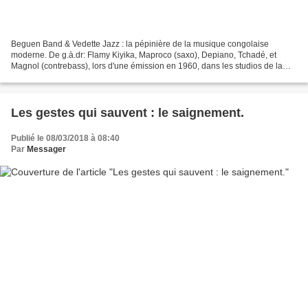
Beguen Band & Vedette Jazz : la pépinière de la musique congolaise
moderne. De g.à.dr: Flamy Kiyika, Maproco (saxo), Depiano, Tchadé, et
Magnol (contrebass), lors d'une émission en 1960, dans les studios de la
Radio de la Côte d'Ivoire. Voici la composition...
Les gestes qui sauvent : le saignement.
Publié le 08/03/2018 à 08:40
Par
Messager