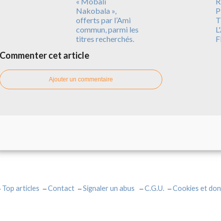
« Mobali
R
Nakobala »,
P
offerts par l’Ami
T
commun, parmi les
L
titres recherchés.
F
Commenter cet article
Ajouter un commentaire
Top articles
Contact
Signaler un abus
C.G.U.
Cookies et don