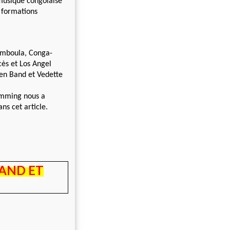
musique congolaise
 formations
 Bamboula, Conga-
cès et Los Angel
uen Band et
Vedette
emming nous a
ns cet article.
AND ET