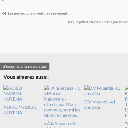
Les gestes qui sauvent : le saignement.
Jazz, l’épithète la plus portée par les 
S'inscrire à la newsletter
Vous aimerez aussi :
D.V Muanda, 41
ADIEU MARCEL
ans déjà
KUYENA
« À la Savana » &
"