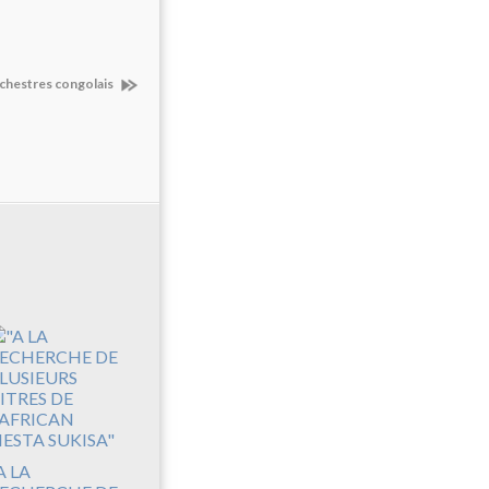
orchestres congolais
A LA