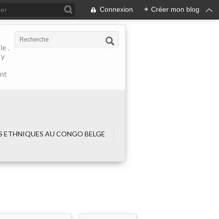
Connexion
+
Créer mon blog
e .
 y
ant
 ETHNIQUES AU CONGO BELGE