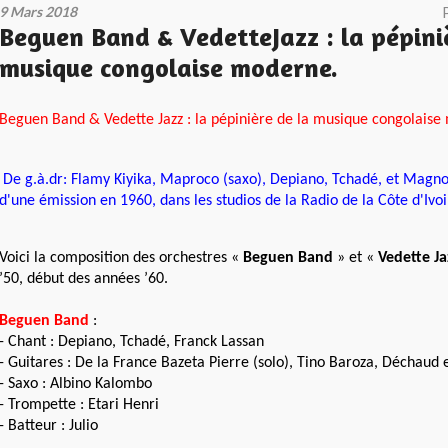
9 Mars 2018
Beguen Band & VedetteJazz : la pépini
musique congolaise moderne.
Beguen Band & Vedette Jazz : la pépinière de la musique congolaise
De g.à.dr: Flamy Kiyika, Maproco (saxo), Depiano, Tchadé, et Magnol
d'une émission en 1960, dans les studios de la Radio de la Côte d'Ivoi
Voici la composition des orchestres «
Beguen Band
» et «
Vedette Ja
’50, début des années ’60.
Beguen Band
:
-
Chant : Depiano, Tchadé, Franck Lassan
- Guitares : De la France Bazeta Pierre (solo), Tino Baroza, Déchaud e
- Saxo : Albino Kalombo
- Trompette : Etari Henri
- Batteur : Julio