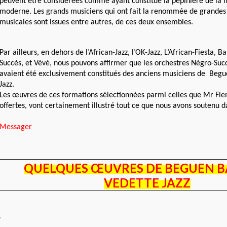
peuvent être considérées comme ayant constitué la pépinière de la 
moderne. Les grands musiciens qui ont fait la renommée de grandes
musicales sont issues entre autres, de ces deux ensembles.
Par ailleurs, en dehors de l’African-Jazz, l’OK-Jazz, L’African-Fiesta,
Succès, et Vévé, nous pouvons affirmer que les orchestres Négro-Suc
avaient été exclusivement constitués des anciens musiciens de Beg
Jazz.
Les œuvres de ces formations sélectionnées parmi celles que Mr Fl
offertes, vont certainement illustré tout ce que nous avons soutenu da
Messager
QUELQUES ŒUVRES DE BEGUEN B
VEDETTE JAZZ
.