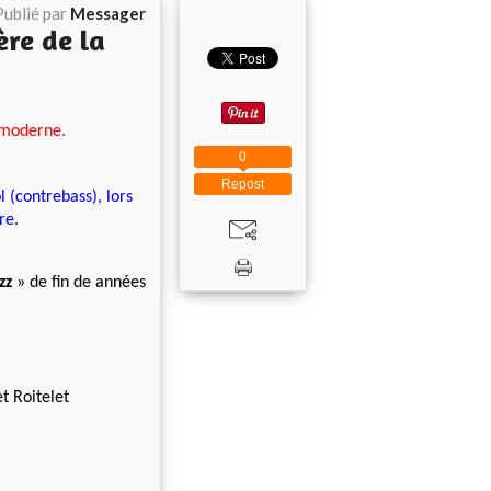
Publié par
Messager
ère de la
 moderne.
0
Repost
 (contrebass), lors
re.
zz
» de fin de années
t Roitelet