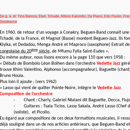
De g. à. dr: Tino Baroza, Etari, Tchade, Albino Kalombo, De Piano, Edo Paulin, Fra
Delafrance
En 1960, de retour d’un voyage à Conakry, Beguen-Band connaît une s
Tchadé, de la France, et Magnol (Basse) montent Beguen-Jazz. Ils fo
Kiyika, et Dedadou, Menga André et Maproco (saxophone) Extrait de
ème
congolaise du 20
siècle
, de Mfumu Fylla Saint-Eudes ».
Du même auteur, nous lisons encore à la page 110 que vers 1958 :
« Débuts de Bombolo Léon Bolhen dans l’orchestre
Vedette Jazz
géré
trouve Khim Valentino, Alphonso (accompagnateur), Baguette (chant),
Bruno Houla.
Plus loin il ajoute : (vers 1962)
« Lasso qui vient de quitter Pointe-Noire, intègre le
Vedette Jazz
.
Composition de l’orchestre
-
Chant
:
Charly, Gabriel Ntalani dit Baguette, Decca, Fluj
-
Guitares : Tsala Ticlos, Lassy Sakala, André Lasso (Chef 
(soliste), et Picollo.
Eu égard aux compositions de ces deux formations musicales, il ress
déjà souligné dans un de nos articles antérieurs, que Beguen-Band et