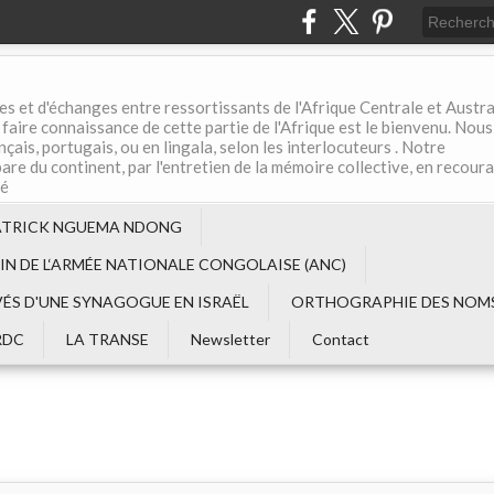
es et d'échanges entre ressortissants de l'Afrique Centrale et Austral
aire connaissance de cette partie de l'Afrique est le bienvenu. Nous
çais, portugais, ou en lingala, selon les interlocuteurs . Notre
are du continent, par l'entretien de la mémoire collective, en recour
té
ATRICK NGUEMA NDONG
EIN DE L‘ARMÉE NATIONALE CONGOLAISE (ANC)
VÉS D'UNE SYNAGOGUE EN ISRAËL
ORTHOGRAPHIE DES NOMS
RDC
LA TRANSE
Newsletter
Contact