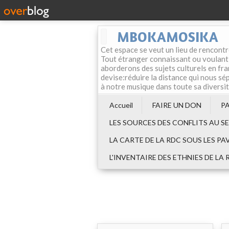
MBOKAMOSIKA
Cet espace se veut un lieu de rencontr
Tout étranger connaissant ou voulant f
aborderons des sujets culturels en fran
devise:réduire la distance qui nous sép
à notre musique dans toute sa diversi
Accueil
FAIRE UN DON
P
LES SOURCES DES CONFLITS AU S
LA CARTE DE LA RDC SOUS LES PA
L'INVENTAIRE DES ETHNIES DE LA 