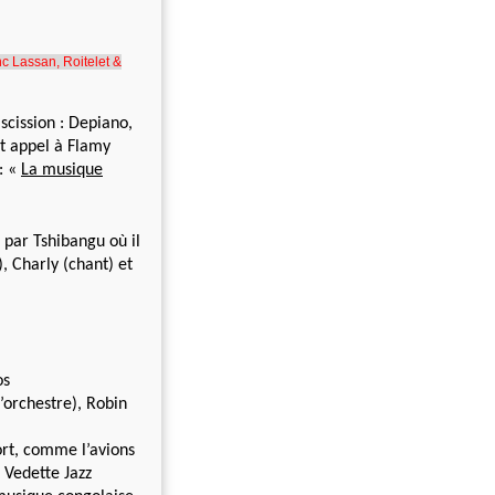
nc Lassan, Roitelet &
cission : Depiano,
nt appel à Flamy
: «
La musique
 par Tshibangu où il
 Charly (chant) et
os
d’orchestre), Robin
ort, comme l’avions
 Vedette Jazz