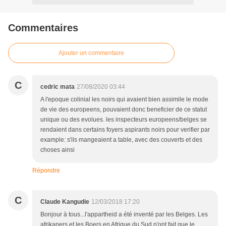
Commentaires
Ajouter un commentaire
C
cedric mata
27/08/2020 03:44
A l'epoque colinial les noirs qui avaient bien assimile le mode
de vie des europeens, pouvaient donc beneficier de ce statut
unique ou des evolues. les inspecteurs europeens/belges se
rendaient dans certains foyers aspirants noirs pour verifier par
example: s'ils mangeaient a table, avec des couverts et des
choses ainsi
Répondre
C
Claude Kangudie
12/03/2018 17:20
Bonjour à tous...l'appartheid a été inventé par les Belges. Les
afrikaners et les Boers en Afrique du Sud n'ont fait que le