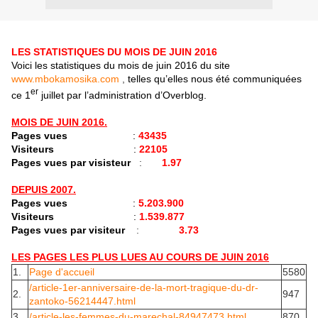
LES STATISTIQUES DU MOIS DE JUIN 2016
Voici les statistiques du mois de juin 2016 du site
www.mbokamosika.com
,
telles qu’elles nous
été communiquées
er
ce 1
juillet par l’administration d’Overblog.
MOIS DE JUIN 2016.
Pages vues
:
43435
Visiteurs
:
22105
Pages vues par visisteur
:
1.97
DEPUIS 2007.
Pages vues
:
5.203.900
Visiteurs
:
1.539.877
Pages vues par visiteur
:
3.73
LES PAGES LES PLUS LUES AU COURS DE JUIN 2016
1.
Page d'accueil
5580
/article-1er-anniversaire-de-la-mort-tragique-du-dr-
2.
947
zantoko-56214447.html
3.
/article-les-femmes-du-marechal-84947473.html
870