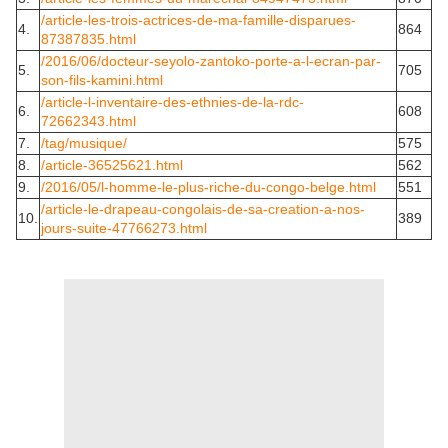
/article-les-trois-actrices-de-ma-famille-disparues-
4.
864
87387835.html
/2016/06/docteur-seyolo-zantoko-porte-a-l-ecran-par-
5.
705
son-fils-kamini.html
/article-l-inventaire-des-ethnies-de-la-rdc-
6.
608
72662343.html
7.
/tag/musique/
575
8.
/article-36525621.html
562
9.
/2016/05/l-homme-le-plus-riche-du-congo-belge.html
551
/article-le-drapeau-congolais-de-sa-creation-a-nos-
10.
389
jours-suite-47766273.html