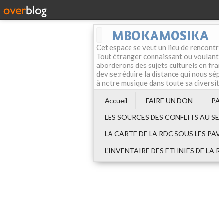
MBOKAMOSIKA
Cet espace se veut un lieu de rencontr
Tout étranger connaissant ou voulant f
aborderons des sujets culturels en fran
devise:réduire la distance qui nous sép
à notre musique dans toute sa diversi
Accueil
FAIRE UN DON
P
LES SOURCES DES CONFLITS AU S
LA CARTE DE LA RDC SOUS LES PA
L'INVENTAIRE DES ETHNIES DE LA 