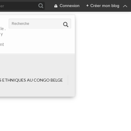
Connexion
+
Créer mon blog
e .
 y
ant
 ETHNIQUES AU CONGO BELGE