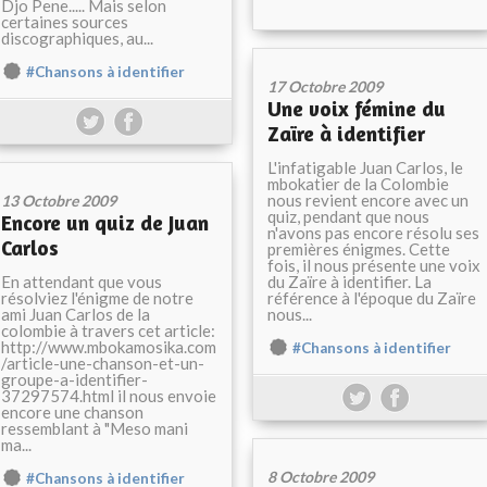
Djo Pene..... Mais selon
certaines sources
discographiques, au...
#Chansons à identifier
17 Octobre 2009
Une voix fémine du
Zaïre à identifier
L'infatigable Juan Carlos, le
mbokatier de la Colombie
nous revient encore avec un
13 Octobre 2009
quiz, pendant que nous
Encore un quiz de Juan
n'avons pas encore résolu ses
Carlos
premières énigmes. Cette
fois, il nous présente une voix
En attendant que vous
du Zaïre à identifier. La
résolviez l'énigme de notre
référence à l'époque du Zaïre
ami Juan Carlos de la
nous...
colombie à travers cet article:
http://www.mbokamosika.com
#Chansons à identifier
/article-une-chanson-et-un-
groupe-a-identifier-
37297574.html il nous envoie
encore une chanson
ressemblant à "Meso mani
ma...
8 Octobre 2009
#Chansons à identifier