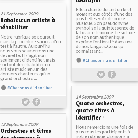
Elle a chanté durant un bref
21 Septembre 2009
moment aux côtés d'une des
plus belles voix de notre
Babalou:un artiste à
musique. Son pseudonyme
réhabiliter
symbolise la quintessence de
la beauté féminine. Le suffixe
Notre rubrique se poursuit
de son nom authentique
mais la procédure variera d'un
exprime l'entièreté dans une
test à l'autre. Aujourd'hui,
de nos langues.Ceux qui
nous vous soumettons une
connaissent...
devinette. Il s'agit non
seulement d'identifier, mais
#Chansons à identifier
surtout de réhabiliter un
artiste musicien, un des
derniers chanteurs qu'un
grand orchestre,...
#Chansons à identifier
14 Septembre 2009
Quatre orchestres,
quatre titres à
identifier !
12 Septembre 2009
Nous remercions une fois de
Orchestres et titres
plus tous les participants à
notre rubrique:chansons à
des chansons à