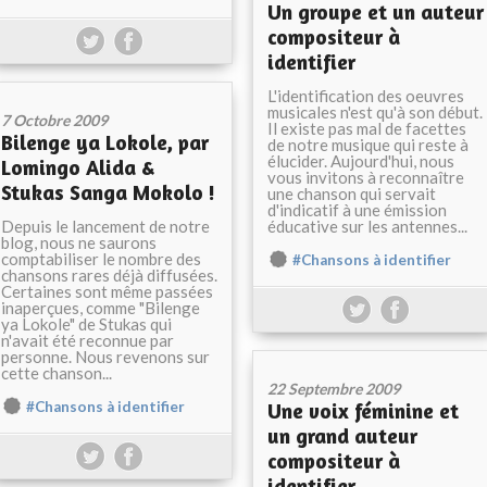
Un groupe et un auteur
compositeur à
identifier
L'identification des oeuvres
musicales n'est qu'à son début.
7 Octobre 2009
Il existe pas mal de facettes
Bilenge ya Lokole, par
de notre musique qui reste à
élucider. Aujourd'hui, nous
Lomingo Alida &
vous invitons à reconnaître
Stukas Sanga Mokolo !
une chanson qui servait
d'indicatif à une émission
Depuis le lancement de notre
éducative sur les antennes...
blog, nous ne saurons
comptabiliser le nombre des
#Chansons à identifier
chansons rares déjà diffusées.
Certaines sont même passées
inaperçues, comme "Bilenge
ya Lokole" de Stukas qui
n'avait été reconnue par
personne. Nous revenons sur
cette chanson...
22 Septembre 2009
#Chansons à identifier
Une voix féminine et
un grand auteur
compositeur à
identifier