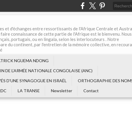
es et d'échanges entre ressortissants de l'Afrique Centrale et Austral
aire connaissance de cette partie de l'Afrique est le bienvenu. Nous
çais, portugais, ou en lingala, selon les interlocuteurs . Notre
are du continent, par l'entretien de la mémoire collective, en recour
té
ATRICK NGUEMA NDONG
EIN DE L‘ARMÉE NATIONALE CONGOLAISE (ANC)
VÉS D'UNE SYNAGOGUE EN ISRAËL
ORTHOGRAPHIE DES NOMS
RDC
LA TRANSE
Newsletter
Contact