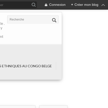
Connexion
+
Créer mon blog
e .
 y
ant
 ETHNIQUES AU CONGO BELGE