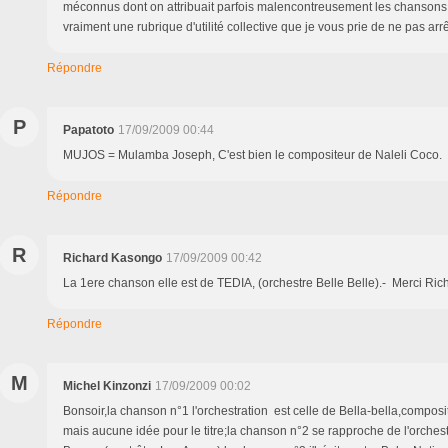
méconnus dont on attribuait parfois malencontreusement les chansons à
vraiment une rubrique d'utilité collective que je vous prie de ne pas arrê
Répondre
P
Papatoto
17/09/2009 00:44
MUJOS = Mulamba Joseph, C'est bien le compositeur de Naleli Coco.
Répondre
R
Richard Kasongo
17/09/2009 00:42
La 1ere chanson elle est de TEDIA, (orchestre Belle Belle).- Merci Ri
Répondre
M
Michel Kinzonzi
17/09/2009 00:02
Bonsoir,la chanson n°1 l'orchestration est celle de Bella-bella,compos
mais aucune idée pour le titre;la chanson n°2 se rapproche de l'orches