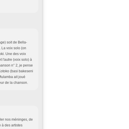
e) soit de Bella-
 La voix solo (on
oki. Une des voix
l'autre (voix solo) à
chanson n° 2, je pense
Kotoko (basi bakeseni
Mulamba ait joué
teur de la chanson.
ailler nos méninges, de
 à des artistes