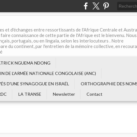
es et d'échanges entre ressortissants de l'Afrique Centrale et Austral
aire connaissance de cette partie de l'Afrique est le bienvenu. Nous
çais, portugais, ou en lingala, selon les interlocuteurs . Notre
are du continent, par l'entretien de la mémoire collective, en recour
té
ATRICK NGUEMA NDONG
EIN DE L‘ARMÉE NATIONALE CONGOLAISE (ANC)
VÉS D'UNE SYNAGOGUE EN ISRAËL
ORTHOGRAPHIE DES NOMS
RDC
LA TRANSE
Newsletter
Contact