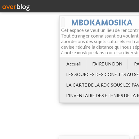
MBOKAMOSIKA
Cet espace se veut un lieu de rencontr
Tout étranger connaissant ou voulant f
aborderons des sujets culturels en fran
devise:réduire la distance qui nous sép
à notre musique dans toute sa diversi
Accueil
FAIRE UN DON
P
LES SOURCES DES CONFLITS AU S
LA CARTE DE LA RDC SOUS LES PA
L'INVENTAIRE DES ETHNIES DE LA 