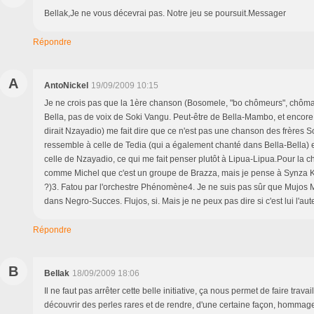
Bellak,Je ne vous décevrai pas. Notre jeu se poursuit.Messager
Répondre
A
AntoNickel
19/09/2009 10:15
Je ne crois pas que la 1ère chanson (Bosomele, "bo chômeurs", chômag
Bella, pas de voix de Soki Vangu. Peut-être de Bella-Mambo, et encore.
dirait Nzayadio) me fait dire que ce n'est pas une chanson des frères S
ressemble à celle de Tedia (qui a également chanté dans Bella-Bella) et 
celle de Nzayadio, ce qui me fait penser plutôt à Lipua-Lipua.Pour la 
comme Michel que c'est un groupe de Brazza, mais je pense à Synza 
?)3. Fatou par l'orchestre Phénomène4. Je ne suis pas sûr que Mujos 
dans Negro-Succes. Flujos, si. Mais je ne peux pas dire si c'est lui l'au
Répondre
B
Bellak
18/09/2009 18:06
Il ne faut pas arrêter cette belle initiative, ça nous permet de faire trav
découvrir des perles rares et de rendre, d'une certaine façon, hommage