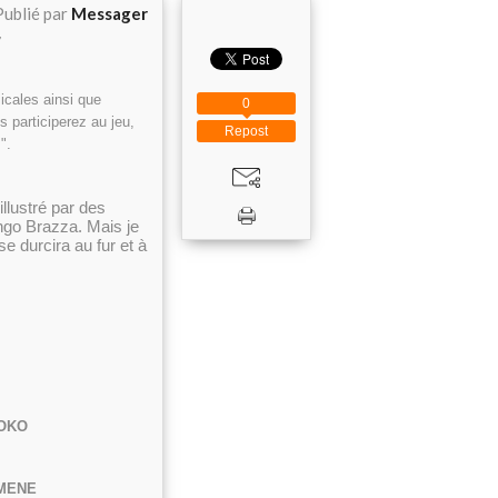
Publié par
Messager
r
icales ainsi que
0
 participerez au jeu,
Repost
".
illustré par des
ngo Brazza. Mais je
e durcira au fur et à
TOKO
MENE