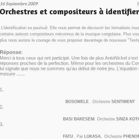
16 Septembre 2009
Orchestres et compositeurs à identifie
L'identification se poursuit. Elle nous permet de découvrir les formations mus
certains auteurs compositeurs méconnus de la musique congolaise. Plus vous
plus nous aurons le courage de vous proposer davantage de nouveaux "Tests
Réponse:
Merci à tous ceux qui ont participé. Une fois de plus AntoNickel s'est 
réponses proches de la perfection. Même pour les orchestres du Co
lui signale que nous ne sommes qu'au début de notre jeu. L'équation s
mesure .......
1.
BOSOMELE
. Orchestre
SENTIMENT
2.
BASI BAKESENI
. Orchestre
SINZA KO
3.
FATU
. Par
LUKASA.
Orchestre
PHENO