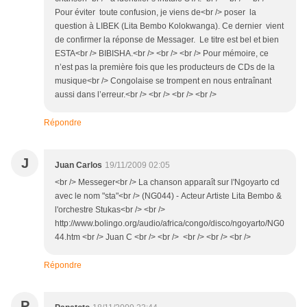
Pour éviter toute confusion, je viens de<br /> poser la
question à LIBEK (Lita Bembo Kolokwanga). Ce dernier vient
de confirmer la réponse de Messager. Le titre est bel et bien
ESTA<br /> BIBISHA.<br /> <br /> <br /> Pour mémoire, ce
n’est pas la première fois que les producteurs de CDs de la
musique<br /> Congolaise se trompent en nous entraînant
aussi dans l’erreur.<br /> <br /> <br /> <br />
Répondre
J
Juan Carlos
19/11/2009 02:05
<br /> Messeger<br /> La chanson apparaît sur l'Ngoyarto cd
avec le nom "sta"<br /> (NG044) - Acteur Artiste Lita Bembo &
l'orchestre Stukas<br /> <br />
http://www.bolingo.org/audio/africa/congo/disco/ngoyarto/NG0
44.htm <br /> Juan C <br /> <br /> <br /> <br /> <br />
Répondre
P