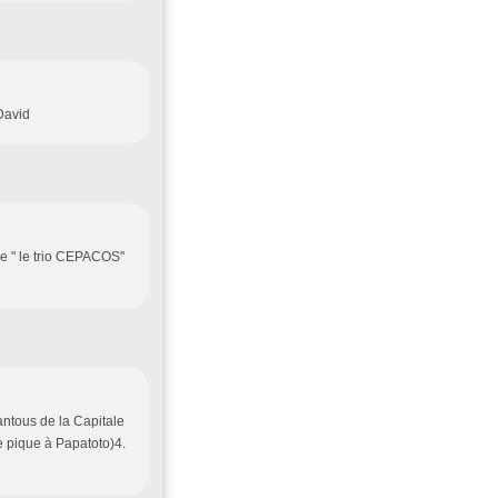
David
e " le trio CEPACOS"
antous de la Capitale
 le pique à Papatoto)4.