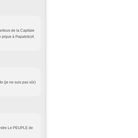
antous de la Capitale
 le pique à Papatoto)4.
 (je ne suis pas sûr)
vhestre Le PEUPLE de
le.