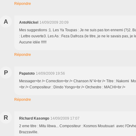
Répondre
A
AntoNickel
14/09/2009 20:09
Mes suggestions :1. Les Ya Toupas : Je ne suis pas ton ennemi (?)2. B
: Lettre ouverte3. Les As : Feza Dafroza (le titre, je ne le savais pas, je
Aucune idée !!!!!!
Répondre
P
Papatoto
14/09/2009 19:56
Messager<br /> Correction<br /> Chanson N°4<br /> Titre : Nakomi Moto
<br /> Compositeur : Dindo Yongo<br /> Orchestre : MACHI<br />
Répondre
R
Richard Kasongo
14/09/2009 17:07
2 eme titre : Mitu libwa... Compositeur : Kosmos Moutouari avec l'Or
Brazzavil