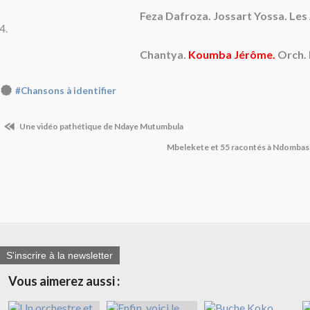
Feza Dafroza.
Jossart Yossa.
Les
4.
Chantya.
Koumba Jérôme.
Orch.
#Chansons à identifier
Une vidéo pathétique de Ndaye Mutumbula
Mbelekete et 55 racontés à Ndombasi
S'inscrire à la newsletter
Vous aimerez aussi :