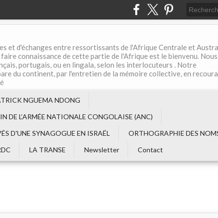
es et d'échanges entre ressortissants de l'Afrique Centrale et Austral
aire connaissance de cette partie de l'Afrique est le bienvenu. Nous
çais, portugais, ou en lingala, selon les interlocuteurs . Notre
are du continent, par l'entretien de la mémoire collective, en recour
té
ATRICK NGUEMA NDONG
EIN DE L‘ARMÉE NATIONALE CONGOLAISE (ANC)
VÉS D'UNE SYNAGOGUE EN ISRAËL
ORTHOGRAPHIE DES NOMS
RDC
LA TRANSE
Newsletter
Contact