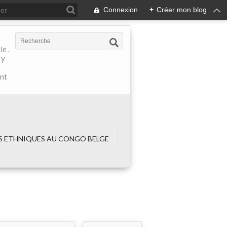
Connexion
+
Créer mon blog
e .
 y
ant
 ETHNIQUES AU CONGO BELGE