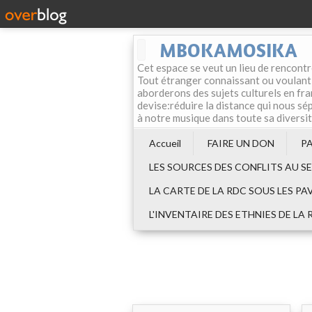
MBOKAMOSIKA
Cet espace se veut un lieu de rencontr
Tout étranger connaissant ou voulant f
aborderons des sujets culturels en fran
devise:réduire la distance qui nous sép
à notre musique dans toute sa diversi
Accueil
FAIRE UN DON
P
LES SOURCES DES CONFLITS AU S
LA CARTE DE LA RDC SOUS LES PA
L'INVENTAIRE DES ETHNIES DE LA 