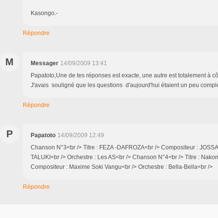
Merci-. Ric
Kasongo.-
Répondre
M
Messager
14/09/2009 13:41
Papatoto,Une de tes réponses est exacte, une autre est totalement à c
J'avais souligné que les questions d'aujourd'hui étaient un peu com
Répondre
P
Papatoto
14/09/2009 12:49
Chanson N°3<br /> Titre : FEZA -DAFROZA<br /> Compositeur : JOS
TALUKI<br /> Orchestre : Les AS<br /> Chanson N°4<br /> Titre : Nako
Compositeur : Maxime Soki Vangu<br /> Orchestre : Bella-Bella<br />
Répondre