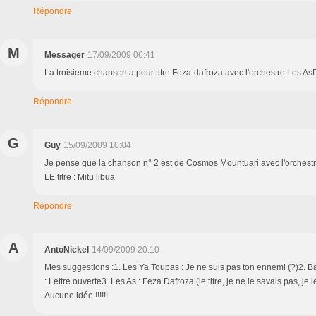
Répondre
M
Messager
17/09/2009 06:41
La troisieme chanson a pour titre Feza-dafroza avec l'orchestre Les As
Répondre
G
Guy
15/09/2009 10:04
Je pense que la chanson n° 2 est de Cosmos Mountuari avec l'orchestr
LE titre : Mitu libua
Répondre
A
AntoNickel
14/09/2009 20:10
Mes suggestions :1. Les Ya Toupas : Je ne suis pas ton ennemi (?)2. B
: Lettre ouverte3. Les As : Feza Dafroza (le titre, je ne le savais pas, je
Aucune idée !!!!!!