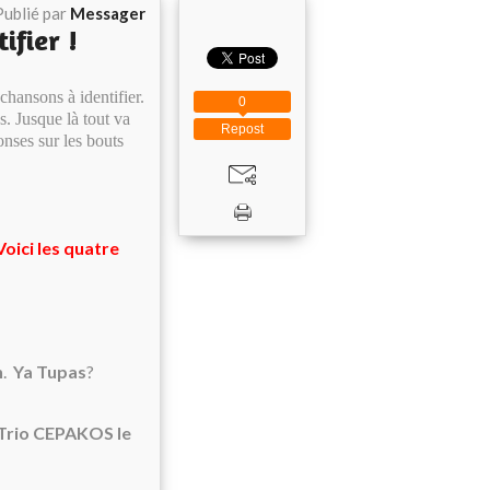
Publié par
Messager
ifier !
chansons à identifier.
0
. Jusque là tout va
Repost
nses sur les bouts
Voici les quatre
h
.
Ya Tupas
?
Trio CEPAKOS le