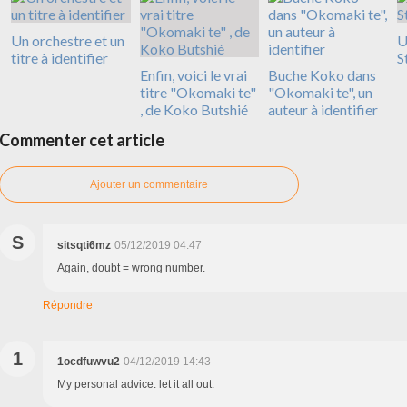
Un orchestre et un
U
titre à identifier
S
Enfin, voici le vrai
Buche Koko dans
titre "Okomaki te"
"Okomaki te", un
, de Koko Butshié
auteur à identifier
Commenter cet article
Ajouter un commentaire
S
sitsqti6mz
05/12/2019 04:47
Again, doubt = wrong number.
Répondre
1
1ocdfuwvu2
04/12/2019 14:43
My personal advice: let it all out.