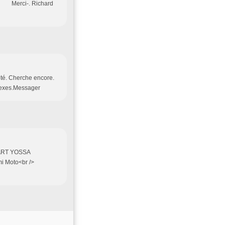
hard
ôté. Cherche encore.
plexes.Messager
SART YOSSA
mi Moto<br />