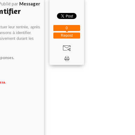
Publié par
Messager
ntifier
uer leur rentrée, après
0
sons à identifier.
Repost
sivement durant les
éponses.
ssa.