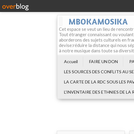
MBOKAMOSIKA
Cet espace se veut un lieu de rencontr
Tout étranger connaissant ou voulant f
aborderons des sujets culturels en fran
devise:réduire la distance qui nous sép
à notre musique dans toute sa diversi
Accueil
FAIRE UN DON
P
LES SOURCES DES CONFLITS AU S
LA CARTE DE LA RDC SOUS LES PA
L'INVENTAIRE DES ETHNIES DE LA 