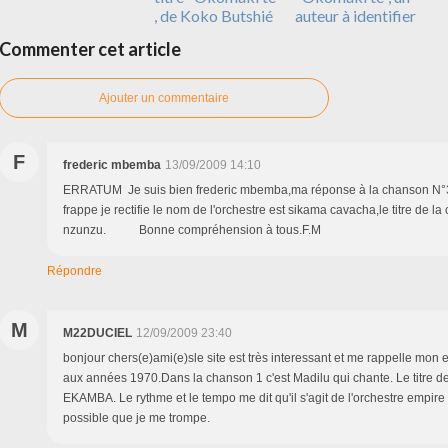
, de Koko Butshié
auteur à identifier
Commenter cet article
Ajouter un commentaire
F
frederic mbemba
13/09/2009 14:10
ERRATUM Je suis bien frederic mbemba,ma réponse à la chanson N°3 i
frappe je rectifie le nom de l'orchestre est sikama cavacha,le titre de 
nzunzu. Bonne compréhension à tous.F.M
Répondre
M
M22DUCIEL
12/09/2009 23:40
bonjour chers(e)ami(e)sle site est très interessant et me rappelle mon 
aux années 1970.Dans la chanson 1 c'est Madilu qui chante. Le titre d
EKAMBA. Le rythme et le tempo me dit qu'il s'agit de l'orchestre empire 
possible que je me trompe.