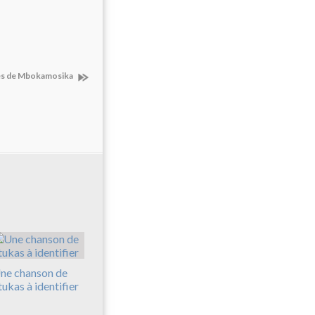
res de Mbokamosika
ne chanson de
tukas à identifier