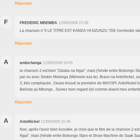
Répondre
F
FREDERIC MBEMBA
12/09/2009 23:28
La chanson n°3 LE TITRE EST KANDA YA NZUNZU ?DE l'orchestre sik
Répondre
A
andochanga
12/09/2009 19:05
la chanson 2 est bien "Zalaka na Ngai", mais j'hésite entre Bobongo St
par ou avec Seskin Molenga (Mémoire eza te). Bravo na AntoNickel, su
3, très compliquée. J'avais trouvé la première de MAYOPI. AntoNickel 
Belinda ya Mbongo...Suivez mon regard (lol comme disent mes enfants
Répondre
A
AntoNickel
12/09/2009 15:36
Non, après l'avoir bien écoutée, je crois que le titre de la chanson 2 es
Ngai", mais j'hésite entre Bobongo Stars et Show Machine de Saak Sa