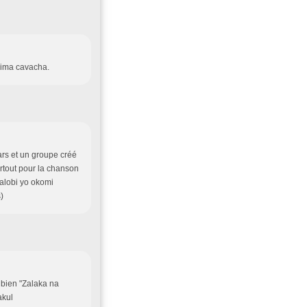
ima cavacha.
ars et un groupe créé
rtout pour la chanson
balobi yo okomi
)
t bien "Zalaka na
akul