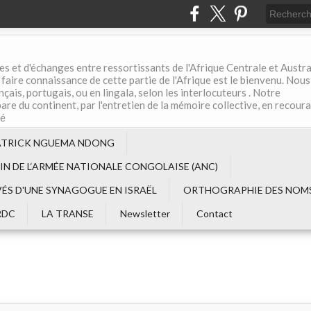
es et d'échanges entre ressortissants de l'Afrique Centrale et Austral
aire connaissance de cette partie de l'Afrique est le bienvenu. Nous
çais, portugais, ou en lingala, selon les interlocuteurs . Notre
are du continent, par l'entretien de la mémoire collective, en recour
té
ATRICK NGUEMA NDONG
EIN DE L‘ARMÉE NATIONALE CONGOLAISE (ANC)
VÉS D'UNE SYNAGOGUE EN ISRAËL
ORTHOGRAPHIE DES NOMS
RDC
LA TRANSE
Newsletter
Contact