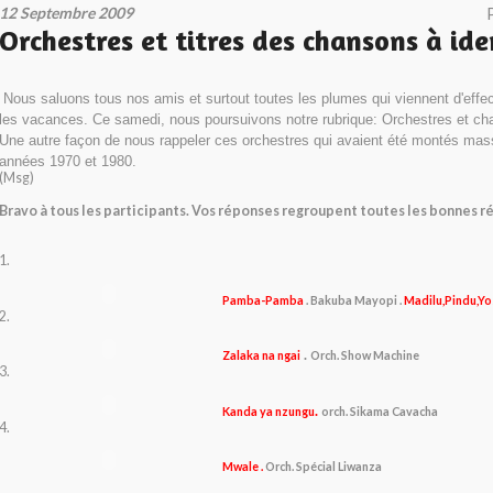
12 Septembre 2009
Orchestres et titres des chansons à ide
Nous saluons tous nos amis et surtout toutes les plumes qui viennent d'effect
les vacances. Ce samedi, nous poursuivons notre rubrique: Orchestres et chan
Une autre façon de nous rappeler ces orchestres qui avaient été montés mas
années 1970 et 1980.
(Msg)
Bravo à tous les participants. Vos réponses regroupent toutes les bonnes r
1.
Pamba-Pamba
. Bakuba Mayopi .
Madilu,Pindu,Yo
2.
.
Zalaka na ngai
Orch. Show Machine
3.
.
Kanda ya nzungu
orch. Sikama Cavacha
4.
Mwale .
Orch. Spécial Liwanza