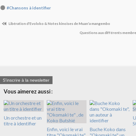
#Chansons à identifier
Libération d'Evoloko & Notes kinoises de Muan'a mangembo
Questions aux différents memb
S'inscrire à la newsletter
Vous aimerez aussi :
Un orchestre et un
U
titre à identifier
S
Enfin, voici le vrai
Buche Koko dans
titre "Okomaki te"
"Okomaki te", un