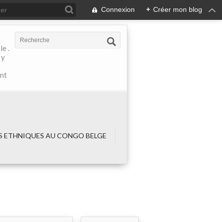
Connexion
+
Créer mon blog
e .
 y
ant
 ETHNIQUES AU CONGO BELGE