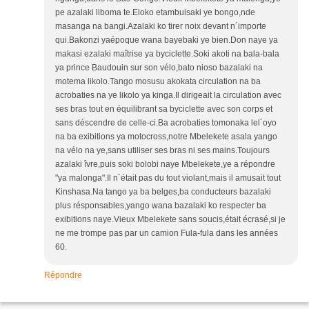
pe azalaki liboma te.Eloko etambuisaki ye bongo,nde
masanga na bangi.Azalaki ko tirer noix devant n´importe
qui.Bakonzi yaépoque wana bayebaki ye bien.Don naye ya
makasi ezalaki maîtrise ya byciclette.Soki akoti na bala-bala
ya prince Baudouin sur son vélo,bato nioso bazalaki na
motema likolo.Tango mosusu akokata circulation na ba
acrobaties na ye likolo ya kinga.Il dirigeait la circulation avec
ses bras tout en équilibrant sa byciclette avec son corps et
sans déscendre de celle-ci.Ba acrobaties tomonaka lel´oyo
na ba exibitions ya motocross,notre Mbelekete asala yango
na vélo na ye,sans utiliser ses bras ni ses mains.Toujours
azalaki îvre,puis soki bolobi naye Mbelekete,ye a répondre
"ya malonga".Il n´était pas du tout violant,mais il amusait tout
Kinshasa.Na tango ya ba belges,ba conducteurs bazalaki
plus résponsables,yango wana bazalaki ko respecter ba
exibitions naye.Vieux Mbelekete sans soucis,était écrasé,si je
ne me trompe pas par un camion Fula-fula dans les années
60.
Répondre