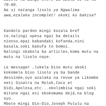
70-80.
Na si natanga lisolo ya Ngwalima
awa,ezalaka incomplet! okoki ko bakisa?
Kandolo pardon mingi kozala bref
te,nalingi opesa ngai ba details
nionso,epai babandaki kofanda,nini
basala,soki bakufa to bomoi.
Nalingi okabola ba articles,koma mutu na
mutu na lisolo naye.
Le messager ,lukela biso mutu akoki
kokomela biso lisolo ya ba bande
dessinée,oyo azalaka na revue ya Likembe
neti Sinatra na Molok,Coco et
Didi,Apolosa,etc...okolimbisa ngai soki
mituna ngai esi ekokomama dejá,na blog
oyo.
Mbote mingi Dio-Dio,Joseph Pululu na