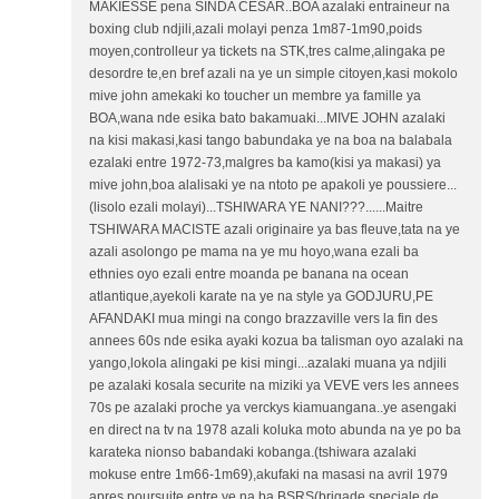
MAKIESSE pena SINDA CESAR..BOA azalaki entraineur na
boxing club ndjili,azali molayi penza 1m87-1m90,poids
moyen,controlleur ya tickets na STK,tres calme,alingaka pe
desordre te,en bref azali na ye un simple citoyen,kasi mokolo
mive john amekaki ko toucher un membre ya famille ya
BOA,wana nde esika bato bakamuaki...MIVE JOHN azalaki
na kisi makasi,kasi tango babundaka ye na boa na balabala
ezalaki entre 1972-73,malgres ba kamo(kisi ya makasi) ya
mive john,boa alalisaki ye na ntoto pe apakoli ye poussiere...
(lisolo ezali molayi)...TSHIWARA YE NANI???......Maitre
TSHIWARA MACISTE azali originaire ya bas fleuve,tata na ye
azali asolongo pe mama na ye mu hoyo,wana ezali ba
ethnies oyo ezali entre moanda pe banana na ocean
atlantique,ayekoli karate na ye na style ya GODJURU,PE
AFANDAKI mua mingi na congo brazzaville vers la fin des
annees 60s nde esika ayaki kozua ba talisman oyo azalaki na
yango,lokola alingaki pe kisi mingi...azalaki muana ya ndjili
pe azalaki kosala securite na miziki ya VEVE vers les annees
70s pe azalaki proche ya verckys kiamuangana..ye asengaki
en direct na tv na 1978 azali koluka moto abunda na ye po ba
karateka nionso babandaki kobanga.(tshiwara azalaki
mokuse entre 1m66-1m69),akufaki na masasi na avril 1979
apres poursuite entre ye na ba BSRS(brigade speciale de