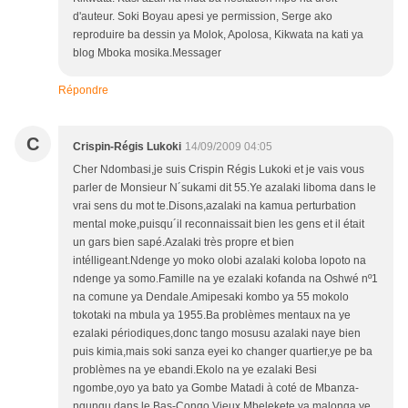
d'auteur. Soki Boyau apesi ye permission, Serge ako
reproduire ba dessin ya Molok, Apolosa, Kikwata na kati ya
blog Mboka mosika.Messager
Répondre
C
Crispin-Régis Lukoki
14/09/2009 04:05
Cher Ndombasi,je suis Crispin Régis Lukoki et je vais vous
parler de Monsieur N´sukami dit 55.Ye azalaki liboma dans le
vrai sens du mot te.Disons,azalaki na kamua perturbation
mental moke,puisqu´il reconnaissait bien les gens et il était
un gars bien sapé.Azalaki très propre et bien
intélligeant.Ndenge yo moko olobi azalaki koloba lopoto na
ndenge ya somo.Famille na ye ezalaki kofanda na Oshwé nº1
na comune ya Dendale.Amipesaki kombo ya 55 mokolo
tokotaki na mbula ya 1955.Ba problèmes mentaux na ye
ezalaki périodiques,donc tango mosusu azalaki naye bien
puis kimia,mais soki sanza eyei ko changer quartier,ye pe ba
problèmes na ye ebandi.Ekolo na ye ezalaki Besi
ngombe,oyo ya bato ya Gombe Matadi à coté de Mbanza-
ngungu,dans le Bas-Congo.Vieux Mbelekete ya malonga,ye