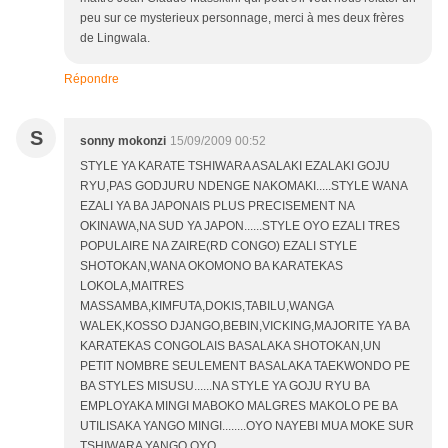
peu sur ce mysterieux personnage, merci à mes deux frères
de Lingwala.
Répondre
S
sonny mokonzi
15/09/2009 00:52
STYLE YA KARATE TSHIWARA ASALAKI EZALAKI GOJU
RYU,PAS GODJURU NDENGE NAKOMAKI.....STYLE WANA
EZALI YA BA JAPONAIS PLUS PRECISEMENT NA
OKINAWA,NA SUD YA JAPON......STYLE OYO EZALI TRES
POPULAIRE NA ZAIRE(RD CONGO) EZALI STYLE
SHOTOKAN,WANA OKOMONO BA KARATEKAS
LOKOLA,MAITRES
MASSAMBA,KIMFUTA,DOKIS,TABILU,WANGA
WALEK,KOSSO DJANGO,BEBIN,VICKING,MAJORITE YA BA
KARATEKAS CONGOLAIS BASALAKA SHOTOKAN,UN
PETIT NOMBRE SEULEMENT BASALAKA TAEKWONDO PE
BA STYLES MISUSU......NA STYLE YA GOJU RYU BA
EMPLOYAKA MINGI MABOKO MALGRES MAKOLO PE BA
UTILISAKA YANGO MINGI........OYO NAYEBI MUA MOKE SUR
TSHIWARA YANGO OYO......