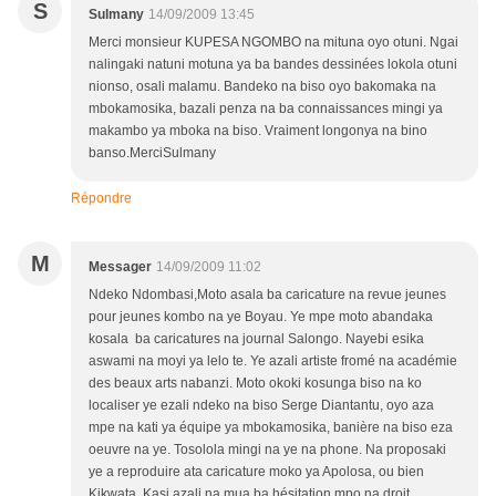
S
Sulmany
14/09/2009 13:45
Merci monsieur KUPESA NGOMBO na mituna oyo otuni. Ngai
nalingaki natuni motuna ya ba bandes dessinées lokola otuni
nionso, osali malamu. Bandeko na biso oyo bakomaka na
mbokamosika, bazali penza na ba connaissances mingi ya
makambo ya mboka na biso. Vraiment longonya na bino
banso.MerciSulmany
Répondre
M
Messager
14/09/2009 11:02
Ndeko Ndombasi,Moto asala ba caricature na revue jeunes
pour jeunes kombo na ye Boyau. Ye mpe moto abandaka
kosala ba caricatures na journal Salongo. Nayebi esika
aswami na moyi ya lelo te. Ye azali artiste fromé na académie
des beaux arts nabanzi. Moto okoki kosunga biso na ko
localiser ye ezali ndeko na biso Serge Diantantu, oyo aza
mpe na kati ya équipe ya mbokamosika, banière na biso eza
oeuvre na ye. Tosolola mingi na ye na phone. Na proposaki
ye a reproduire ata caricature moko ya Apolosa, ou bien
Kikwata. Kasi azali na mua ba hésitation mpo na droit