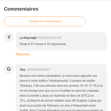
Commentaires
Ajouter un commentaire
Y
yc44qxntg9
03/12/2019 00:35
Road # 37 House # 33 Uposhohar.
Répondre
G
Guy
16/09/2009 09:07
Bonjour mes frères mbokatiers, je viens pour apporter ma
pierre à notre édifice "mbokamosika" à propos de maître
Tshiwara. Il fût une période dans les années 75-76-77-78 si je
ne me trompe pas que ce mr à habiter la zone de Lingwala
dans la famille Lutula sur Kabinda en face de lOTCZ ex
TCL, et était lié de bonne relation avec Mr Eugène Lutula qui
peut nous parler de Tshiwara, en plus il fréquentait aussi
maître Jean Claude Massikini qui peut s'il veut nous relater un