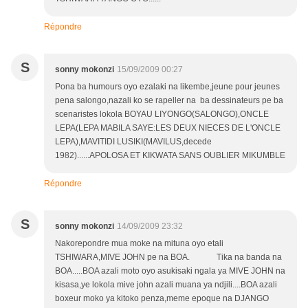
Répondre
S
sonny mokonzi
15/09/2009 00:27
Pona ba humours oyo ezalaki na likembe,jeune pour jeunes
pena salongo,nazali ko se rapeller na ba dessinateurs pe ba
scenaristes lokola BOYAU LIYONGO(SALONGO),ONCLE
LEPA(LEPA MABILA SAYE:LES DEUX NIECES DE L'ONCLE
LEPA),MAVITIDI LUSIKI(MAVILUS,decede
1982)......APOLOSA ET KIKWATA SANS OUBLIER MIKUMBLE
Répondre
S
sonny mokonzi
14/09/2009 23:32
Nakorepondre mua moke na mituna oyo etali
TSHIWARA,MIVE JOHN pe na BOA. Tika na banda na
BOA.....BOA azali moto oyo asukisaki ngala ya MIVE JOHN na
kisasa,ye lokola mive john azali muana ya ndjili....BOA azali
boxeur moko ya kitoko penza,meme epoque na DJANGO