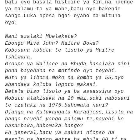
batu oyo basala histoire ya Kin,na ndenge
ya malamu to ya mabe,batu oyo bakende
sango.Luka opesa ngai eyano na mituna
oyo:
Nani azalaki Mbelekete?
Ebongo Mivé John? Maitre Bowa?
Kobosana kobeta te lisolo ya Maitre
Tshiwara.
Groupe ya Wallace na Bhuda basalaka nini
pona bayebana na motindo oyo toyebi.
Mutu ya liboma moko na kombo ya 55,oyo
abandaka koloba lopoto makasi.
Betela biso lisolo ya ba assassins oyo
Mobutu alakisaka na 20 mai,soki nabosani
te ezalaki na 1975,babomaka nani?
Django na Kulukangala Karadjess,lisolo na
bango nayebi yango malamu te,nayebi ke
basambaka,babomaka bango?
En general,batu ya makasi nionso na
masolo na bango entre ba mbula 60 ti na