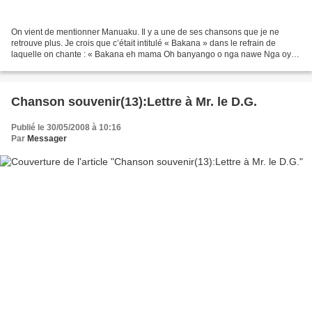
On vient de mentionner Manuaku. Il y a une de ses chansons que je ne
retrouve plus. Je crois que c’était intitulé « Bakana » dans le refrain de
laquelle on chante : « Bakana eh mama Oh banyango o nga nawe Nga oyo
nakowa Maman bokolaka bana... » Puis-je...
Chanson souvenir(13):Lettre à Mr. le D.G.
Publié le 30/05/2008 à 10:16
Par
Messager