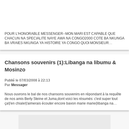
POUR L'HONORABLE MESSENGER--MON MARI EST CAPABLE QUE
CHACUN NA SPECIALITE NAYE AWA NA CONGO2000 COTE BA NKUNGA
BA VRAIES NKUNGA YA HISTOIRE YA CONGO QUOI MONSIEUR
MESSENGER OA PRIMO ET C EST LA 1 ERE FOIS NA SENGI YO
OLUKELA NGA NZEMBO OYO STP EZA CHANSON...
Chansons souvenirs (1):Libanga na libumu &
Mosinzo
Publié le 07/03/2008 à 22:13
Par
Messager
Nous ouvrons le bal de nos chansons souvenirs en répondant à la requête
de nos amis Berty Steine et Juma,dont voici les résumés: c'est super tout
ça!j'en chiale!j'aimerais écouter encore bavon marie marie(libanga na
libumu) kiss! (berty steiner) Bonjour!...