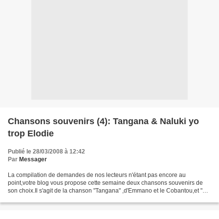
Chansons souvenirs (4): Tangana & Naluki yo
trop Elodie
Publié le 28/03/2008 à 12:42
Par
Messager
La compilation de demandes de nos lecteurs n'étant pas encore au
point,votre blog vous propose cette semaine deux chansons souvenirs de
son choix.Il s'agit de la chanson "Tangana" ,d'Emmano et le Cobantou,et "
Naluki yo trop Elodie",de Bombenga et le...