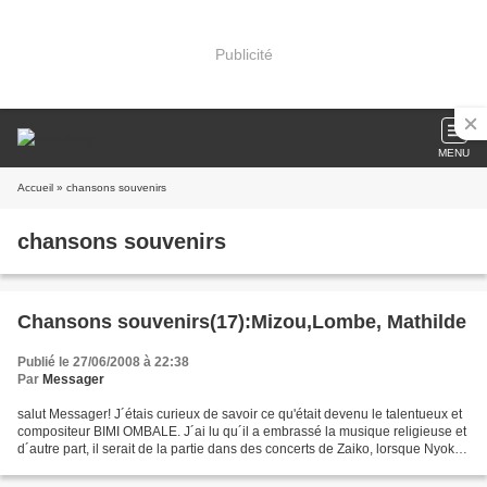
Publicité
MENU
Accueil
» chansons souvenirs
chansons souvenirs
Chansons souvenirs(17):Mizou,Lombe, Mathilde
Publié le 27/06/2008 à 22:38
Par
Messager
salut Messager! J´étais curieux de savoir ce qu'était devenu le talentueux et
compositeur BIMI OMBALE. J´ai lu qu´il a embrassé la musique religieuse et
d´autre part, il serait de la partie dans des concerts de Zaiko, lorsque Nyoko
Longo serait de retour...