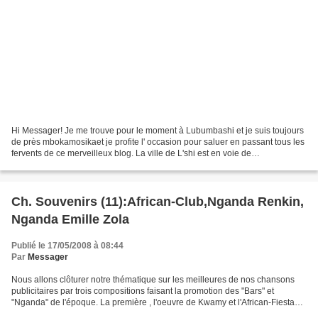
Hi Messager! Je me trouve pour le moment à Lubumbashi et je suis toujours
de près mbokamosikaet je profite l' occasion pour saluer en passant tous les
fervents de ce merveilleux blog. La ville de L'shi est en voie de
développement et on trouve presque...
Ch. Souvenirs (11):African-Club,Nganda Renkin,
Nganda Emille Zola
Publié le 17/05/2008 à 08:44
Par
Messager
Nous allons clôturer notre thématique sur les meilleures de nos chansons
publicitaires par trois compositions faisant la promotion des "Bars" et
"Nganda" de l'époque. La première , l'oeuvre de Kwamy et l'African-Fiesta
s'intitule Africa-Club; la deuxième,...