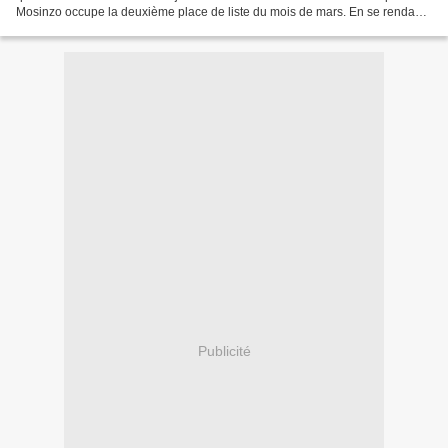
Mosinzo occupe la deuxième place de liste du mois de mars. En se rendant
chaque matin à l´école primaire Kamina(yolo-nord),...
Publicité