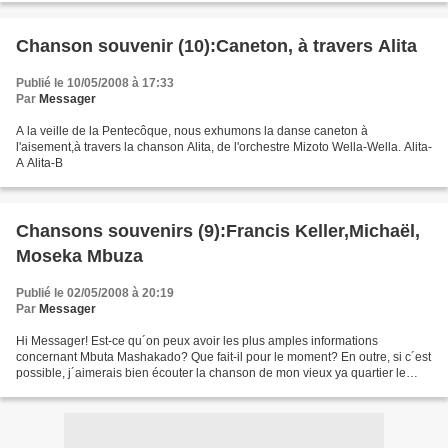
Chanson souvenir (10):Caneton, à travers Alita
Publié le 10/05/2008 à 17:33
Par
Messager
A la veille de la Pentecôque, nous exhumons la danse caneton à
l'aisement,à travers la chanson Alita, de l'orchestre Mizoto Wella-Wella. Alita-
A Alita-B
Chansons souvenirs (9):Francis Keller,Michaël,
Moseka Mbuza
Publié le 02/05/2008 à 20:19
Par
Messager
Hi Messager! Est-ce qu´on peux avoir les plus amples informations
concernant Mbuta Mashakado? Que fait-il pour le moment? En outre, si c´est
possible, j´aimerais bien écouter la chanson de mon vieux ya quartier le
talentieux Evoloko, au moment où il purge...