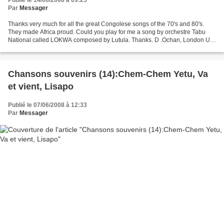
Publié le 14/06/2008 à 09:25
Par
Messager
Thanks very much for all the great Congolese songs of the 70's and 80's.
They made Africa proud. Could you play for me a song by orchestre Tabu
National called LOKWA composed by Lutula. Thanks. D .Ochan, London UK.
===========================================================
=======================...
Chansons souvenirs (14):Chem-Chem Yetu, Va
et vient, Lisapo
Publié le 07/06/2008 à 12:33
Par
Messager