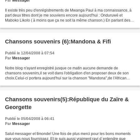
Par
Messager
Il existe très peu d'enrégistrements de Mwanga Paul à ma connaissance, à
part deux titres dont je me souviens encore aujourd'hui : Onduruwé et
Maboko Likolo ( à moins que ça ne soit la même chanson.) En parlant des
inédits, il faudrait voir, cher messager,...
Chansons souvenirs (6):Mandona & Fifi
Publié le 12/04/2008 à 07:54
Par
Messager
Notre blog n'ayant enregistré jusque ce matin aucune demande de
chansons souvenirs,il se voit dans l'obligation d'en proposer deux de son
choix.Celui-ci portera aujourd'hui sur la chanson "Mandona",de l'African
Fiesta Sukisa,des années '68-'73;ainsi que...
Chansons souvenirs(5):République du Zaïre &
Georgette
Publié le 05/04/2008 à 06:41
Par
Messager
Salut messager et tlmonde! Une fois de plus merci pour les bons moments
que vous nous fournissez. Et je suis aussi vraiment ravi d´entendre que