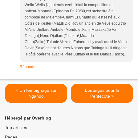
Wella-Wella j'ajouterais ceci: c'était la composition du
batteur(Mbonda) Epineron.En 79/80,cet orchestre était
composé de Malembe-Chant(El Chanto qui est resté aux
Côtés de Kester),Matuti Djo Roy un ancien de Vévé et du trio
M,Nitu Djeffard,Ambele- Mondo et Fami Massaka(le Vx
Takinga),Nene Djaffard(Tchaku)²,Muanda
Chiro(Zaiko),Tulante Vezo et Epineron.Il y avait aussi le Vieux
Davin(Saxo)et tant d'autres.Notons que Takinga lui il dirigeait
le côté opérette avec le Père Buffalo et le feu Danga(Fasco).
Répondre
< Un témoignage sur
Louanges pour la
"Ngando"
Pentecôte >
Hébergé par Overblog
Top articles
Pages