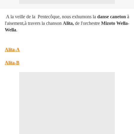
A la veille de la Pentecôque, nous exhumons la
danse caneton
à
l'aisement,à travers la chanson
Alita,
de l'orchestre
Mizoto Wella-
Wella
.
Alita-A
Alita-B