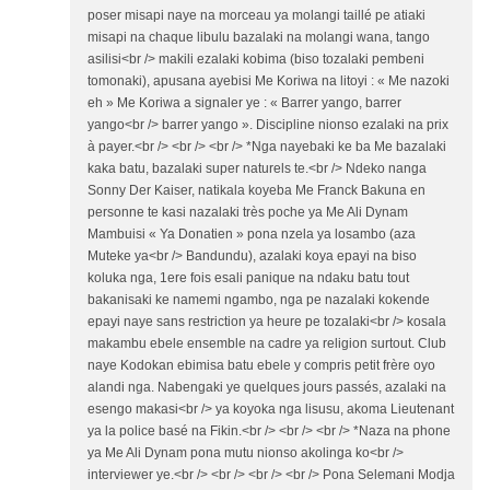
poser misapi naye na morceau ya molangi taillé pe atiaki
misapi na chaque libulu bazalaki na molangi wana, tango
asilisi<br /> makili ezalaki kobima (biso tozalaki pembeni
tomonaki), apusana ayebisi Me Koriwa na litoyi : « Me nazoki
eh » Me Koriwa a signaler ye : « Barrer yango, barrer
yango<br /> barrer yango ». Discipline nionso ezalaki na prix
à payer.<br /> <br /> <br /> *Nga nayebaki ke ba Me bazalaki
kaka batu, bazalaki super naturels te.<br /> Ndeko nanga
Sonny Der Kaiser, natikala koyeba Me Franck Bakuna en
personne te kasi nazalaki très poche ya Me Ali Dynam
Mambuisi « Ya Donatien » pona nzela ya losambo (aza
Muteke ya<br /> Bandundu), azalaki koya epayi na biso
koluka nga, 1ere fois esali panique na ndaku batu tout
bakanisaki ke namemi ngambo, nga pe nazalaki kokende
epayi naye sans restriction ya heure pe tozalaki<br /> kosala
makambu ebele ensemble na cadre ya religion surtout. Club
naye Kodokan ebimisa batu ebele y compris petit frère oyo
alandi nga. Nabengaki ye quelques jours passés, azalaki na
esengo makasi<br /> ya koyoka nga lisusu, akoma Lieutenant
ya la police basé na Fikin.<br /> <br /> <br /> *Naza na phone
ya Me Ali Dynam pona mutu nionso akolinga ko<br />
interviewer ye.<br /> <br /> <br /> <br /> Pona Selemani Modja