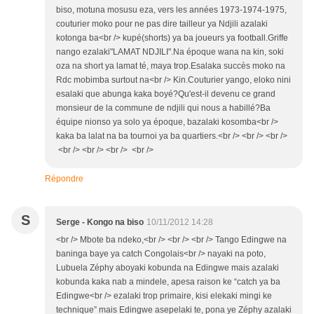
biso, motuna mosusu eza, vers les années 1973-1974-1975,
couturier moko pour ne pas dire tailleur ya Ndjili azalaki
kotonga ba<br /> kupé(shorts) ya ba joueurs ya football.Griffe
nango ezalaki"LAMAT NDJILI".Na époque wana na kin, soki
oza na short ya lamat té, maya trop.Esalaka succès moko na
Rdc mobimba surtout na<br /> Kin.Couturier yango, eloko nini
esalaki que abunga kaka boyé?Qu'est-il devenu ce grand
monsieur de la commune de ndjili qui nous a habillé?Ba
équipe nionso ya solo ya époque, bazalaki kosomba<br />
kaka ba lalat na ba tournoi ya ba quartiers.<br /> <br /> <br />
<br /> <br /> <br /> <br />
Répondre
S
Serge - Kongo na biso
10/11/2012 14:28
<br /> Mbote ba ndeko,<br /> <br /> <br /> Tango Edingwe na
baninga baye ya catch Congolais<br /> nayaki na poto,
Lubuela Zéphy aboyaki kobunda na Edingwe mais azalaki
kobunda kaka nab a mindele, apesa raison ke “catch ya ba
Edingwe<br /> ezalaki trop primaire, kisi elekaki mingi ke
technique” mais Edingwe asepelaki te, pona ye Zéphy azalaki