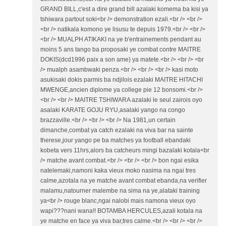
GRAND BILL,c'est a dire grand bill azalaki komema ba kisi ya
tshiwara partout soki<br /> demonstration ezali.<br /> <br />
<br /> natikala komono ye lisusu te depuis 1979.<br /> <br />
<br /> MUALPH ATIKAKI na ye b'entrainements pendant au
moins 5 ans tango ba proposaki ye combat contre MAITRE
DOKIS(dcd1996 paix a son ame) ya matete.<br /> <br /> <br
/> mualph asambwaki penza.<br /> <br /> <br /> kasi moto
asukisaki dokis parmis ba ndjilois ezalaki MAITRE HITACHI
MWENGE,ancien diplome ya college pie 12 bonsomi.<br />
<br /> <br /> MAITRE TSHIWARA azalaki le seul zairois oyo
asalaki KARATE GOJU RYU,asalaki yango na congo
brazzaville.<br /> <br /> <br /> Na 1981,un certain
dimanche,combat ya catch ezalaki na viva bar na sainte
therese,jour yango pe ba matches ya football ebandaki
kobeta vers 11hrs,alors ba catcheurs mingi bazalaki kotala<br
/> matche avant combat.<br /> <br /> <br /> bon ngai esika
natelemaki,namoni kaka vieux moko nasima na ngai tres
calme,azotala na ye matche avant combat ebanda,na verifier
malamu,natourner malembe na sima na ye,alataki training
ya<br /> rouge blanc,ngai nalobi mais namona vieux oyo
wapi???nani wana!! BOTAMBA HERCULES,azali kotala na
ye matche en face ya viva bar,tres calme.<br /> <br /> <br />