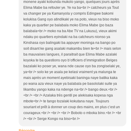
monene ayaki kobunda mukolo yango, quelques jours après
Elima Mabe ba refouler ye. Ye na ba<br /> catcheurs ya Tout
va changer pe ya Kamanyola y compris Edingwe bakomi
kolukisa Gang oyo atindikaki ye na poto, vieux na biso moko
kaka ya quartier pe balabala moko Elima Mabe (po baza
balabala<br /> moko na ba Abe TV na Lukusu), vieux akimi
ndaku po quartiers eyindaki na ba catcheurs nionso ya
Kinshasa oyo balingaki ba appuyer moninga na bango po
soit disant ke gang asalaki makambu bien te<br /> mais selon
ba mauvaises langues, il paraitrait que Elima Mabe azalaki
koyoka te ba questions oyo b’officiers d’immigration Belges
bazalaki ko poser ye, wana nde cause oyo ba zongiselaki ye,
ya<br /> solo ke ye asala pe kelasi vraiment ya malunga te
mais après un moment ayebisaki baninga naye batika kaka
po wana aza vieux naye ya balabala pe basololaki suite ya
likambu yango kaka na ndenge na<br /> bango deux.<br />
<br /> <br /> Azalaka très gentil pe alekisaka kopesa nga
mbote<br /> te tango tozalaki kokutana naye. Toujours
souriant et prêt à donner un coup des mains, en plus c’est un
courageux.<br /> <br /> <br /> Boboto o mboka bino.<br /> <br
/> <br /> Serge Kongo na biso<br />
Répondre