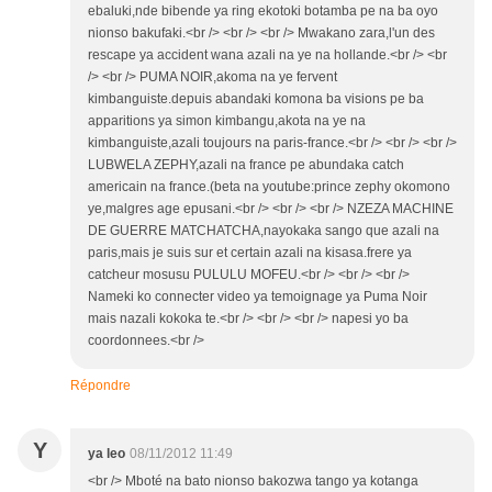
ebaluki,nde bibende ya ring ekotoki botamba pe na ba oyo
nionso bakufaki.<br /> <br /> <br /> Mwakano zara,l'un des
rescape ya accident wana azali na ye na hollande.<br /> <br
/> <br /> PUMA NOIR,akoma na ye fervent
kimbanguiste.depuis abandaki komona ba visions pe ba
apparitions ya simon kimbangu,akota na ye na
kimbanguiste,azali toujours na paris-france.<br /> <br /> <br />
LUBWELA ZEPHY,azali na france pe abundaka catch
americain na france.(beta na youtube:prince zephy okomono
ye,malgres age epusani.<br /> <br /> <br /> NZEZA MACHINE
DE GUERRE MATCHATCHA,nayokaka sango que azali na
paris,mais je suis sur et certain azali na kisasa.frere ya
catcheur mosusu PULULU MOFEU.<br /> <br /> <br />
Nameki ko connecter video ya temoignage ya Puma Noir
mais nazali kokoka te.<br /> <br /> <br /> napesi yo ba
coordonnees.<br />
Répondre
Y
ya leo
08/11/2012 11:49
<br /> Mboté na bato nionso bakozwa tango ya kotanga