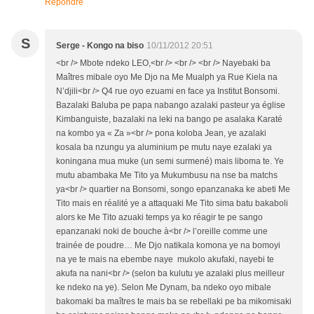
Répondre
S
Serge - Kongo na biso
10/11/2012 20:51
<br /> Mbote ndeko LEO,<br /> <br /> <br /> Nayebaki ba
Maîtres mibale oyo Me Djo na Me Mualph ya Rue Kiela na
N’djili<br /> Q4 rue oyo ezuami en face ya Institut Bonsomi.
Bazalaki Baluba pe papa nabango azalaki pasteur ya église
Kimbanguiste, bazalaki na leki na bango pe asalaka Karaté
na kombo ya « Za »<br /> pona koloba Jean, ye azalaki
kosala ba nzungu ya aluminium pe mutu naye ezalaki ya
koningana mua muke (un semi surmené) mais liboma te. Ye
mutu abambaka Me Tito ya Mukumbusu na nse ba matchs
ya<br /> quartier na Bonsomi, songo epanzanaka ke abeti Me
Tito mais en réalité ye a attaquaki Me Tito sima batu bakaboli
alors ke Me Tito azuaki temps ya ko réagir te pe sango
epanzanaki noki de bouche à<br /> l’oreille comme une
trainée de poudre… Me Djo natikala komona ye na bomoyi
na ye te mais na ebembe naye mukolo akufaki, nayebi te
akufa na nani<br /> (selon ba kulutu ye azalaki plus meilleur
ke ndeko na ye). Selon Me Dynam, ba ndeko oyo mibale
bakomaki ba maîtres te mais ba se rebellaki pe ba mikomisaki