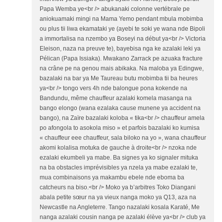
Papa Wemba ye<br /> abukanaki colonne vertébrale pe
aniokuamaki mingi na Mama Yemo pendant mbula mobimba
ou plus tii liwa ekamataki ye (ayebi te soki ye wana nde Bipoli
a immortalisa na nzembo ya Boseyi na début ya<br /> Victoria
Eleison, naza na preuve te), bayebisa nga ke azalaki leki ya
Pélican (Papa Issiaka). Mwakano Zarrack pe azuaka fracture
na crâne pe na genou mais abikaka. Na maloba ya Edingwe,
bazalaki na bar ya Me Taureau butu mobimba tii ba heures
ya<br /> tongo vers 4h nde balongue pona kokende na
Bandundu, même chauffeur azalaki komela masanga na
bango elongo (wana ezalaka cause munene ya accident na
bango), na Zaïre bazalaki koloba « tika<br /> chauffeur amela
po afongola to asokola miso » et parfois bazalaki ko kumisa
« chauffeur eee chauffeur, sala biloko na yo », wana chauffeur
akomi kolalisa motuka de gauche à droite<br /> nzoka nde
ezalaki ekumbeli ya mabe. Ba signes ya ko signaler mituka
na ba obstacles imprévisibles ya nzela ya mabe ezalaki te,
mua combinaisons ya makambu ebele nde eboma ba
catcheurs na biso.<br /> Moko ya b’arbitres Toko Diangani
abala petite sœur na ya vieux nanga moko ya Q13, aza na
Newcastle na Angleterre. Tango nazalaki kosala Karaté, Me
nanga azalaki cousin nanga pe azalaki élève ya<br /> club ya