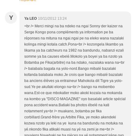
Y
Ya LEO
10/11/2012 13:24
<br /> Merci mingi na ba ndeko na ngai Sonny der kaizer na
Serge Kongo pona compléments ya information pe ba
réponses na mituna na ngai.ngai pe na eleko wana nazalaki
kolinga mingi kotala catch.Pona<br /> kozongela likambo ya
likama ya ba catcheurs na 1982 na bandundu, nabanzi ezali
somme ya ba causes ebelé.Mokolo ya boyei ya ba nzoto ya
Botamba pe Fika(arbitre) na ba ndako, nazalaka wana na<br
/> balabala bagata na yolo-nord.Bango mibalé bazalaki
kofanda balabala moko.Je crois que bango mibalé bazalaki
ba anciens élèves ya entraineur Mahokola dit Tigre ya yolo-
sud.Ye pe akufaki elongo na<br /> bango na mobembo
wana.Est-ce que mbokatier moko akoki kozala na mokanda
na kombo ya "DISCO MAGAZINE" oyo basalaki article spécial
pona accident wana.Batiaki ba photos ébelé na kati
notamment ya<br /> muakano, botamba pe fika
corbillard.Grand-frère ya Arbitre Fika, ye moko akendeki
kozwa nzoto ya leki na ye kuna na bandundu na motuka na
yé.nkondo fika atikaki muasi na yé na zemi je me<br />
souviens.Nayebaki pe ba nièces na yé notamment irène oyo