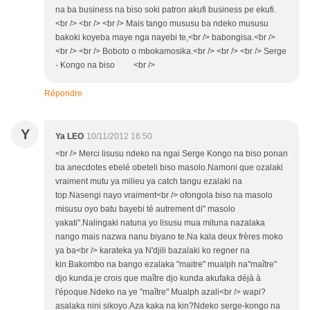
na ba business na biso soki patron akufi business pe ekufi.
<br /> <br /> <br /> Mais tango mususu ba ndeko mususu
bakoki koyeba maye nga nayebi te,<br /> babongisa.<br />
<br /> <br /> Boboto o mbokamosika.<br /> <br /> <br /> Serge
- Kongo na biso <br />
Répondre
Y
Ya LEO
10/11/2012 16:50
<br /> Merci lisusu ndeko na ngai Serge Kongo na biso ponan
ba anecdotes ebelé obeteli biso masolo.Namoni que ozalaki
vraiment mutu ya milieu ya catch tangu ezalaki na
top.Nasengi nayo vraiment<br /> ofongola biso na masolo
misusu oyo batu bayebi té autrement di" masolo
yakati".Nalingaki natuna yo lisusu mua mituna nazalaka
nango mais nazwa nanu biyano te.Na kala deux frères moko
ya ba<br /> karateka ya N'djili bazalaki ko regner na
kin.Bakombo na bango ezalaka "maitre" mualph na"maître"
djo kunda.je crois que maître djo kunda akufaka déjà à
l'époque.Ndeko na ye "maître" Mualph azali<br /> wapi?
asalaka nini sikoyo.Aza kaka na kin?Ndeko serge-kongo na