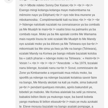
<br /> Mbote ndeko Sonny Der Kaiser,<br /> <br /> <br />
Esengo mingi kotanga kotanga maye mabombama na
mémoire nayo ya Eléphant,<br /> oyo nde tina munene ya
mbokamosika : Complémentarité kati na biso.<br /> <br /> <br
/> Ndenge nalobaki nazalaki na connaissance ya ba combats
ya Me Mualph te mais<br /> osalisi biso na palmarès ya ba
combats naye. Moko ya ba Me apolaki contre Me Wamama
mais nayebi lisusu te soki ezalaki Me Mualph to Me Mandy
oyo azalaki moko ya ba élèves ya Me Tshiwara oyo ba<br />
mikomisaki ba Me sima ya liwa ya Me na bango (Tshiwara),
ezalaki Mandy na Koriwa pe bango mibale bazalaki koloba
ba « catch pharse » ndenge moko na Tshiwara : « Heim<br />
Voisin ! ».<br /> <br /> <br /> *Anecdote : « Na 1979, tozalaki
nanu bilenge, tozalaki nanu na<br /> Scout, commissaire de
Zone ya Kimbanseke a organisaki mua milulu moko, ba
sportifs ya ndenge na ndenge bazalaki kolakisa savoir faire
na bango, Me Mandy akotaki na kati ya malle, sima bakundi
ye<br /> pendant quelques minutes, après bakundoli ye,
tobeteli ye maboko. Me Koriwa alalelaki ba seté ya minene,
babakisi béton likolo ya mukongo naye, ba bandi kobeta
yango marteau tii béton ebasuki<br /> mais ye mutu azokaki
te. Eleve mosusu bazalaki na bango asalaki pompage, a