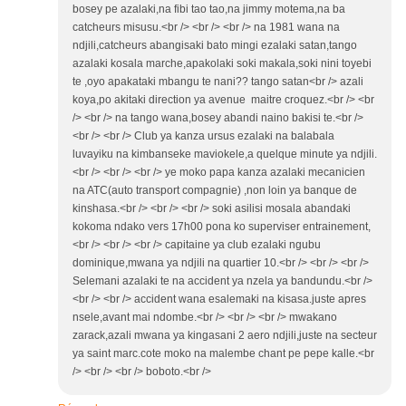
bosey pe azalaki,na fibi tao tao,na jimmy motema,na ba
catcheurs misusu.<br /> <br /> <br /> na 1981 wana na
ndjili,catcheurs abangisaki bato mingi ezalaki satan,tango
azalaki kosala marche,apakolaki soki makala,soki nini toyebi
te ,oyo apakataki mbangu te nani?? tango satan<br /> azali
koya,po akitaki direction ya avenue maitre croquez.<br /> <br
/> <br /> na tango wana,bosey abandi naino bakisi te.<br />
<br /> <br /> Club ya kanza ursus ezalaki na balabala
luvayiku na kimbanseke maviokele,a quelque minute ya ndjili.
<br /> <br /> <br /> ye moko papa kanza azalaki mecanicien
na ATC(auto transport compagnie) ,non loin ya banque de
kinshasa.<br /> <br /> <br /> soki asilisi mosala abandaki
kokoma ndako vers 17h00 pona ko superviser entrainement,
<br /> <br /> <br /> capitaine ya club ezalaki ngubu
dominique,mwana ya ndjili na quartier 10.<br /> <br /> <br />
Selemani azalaki te na accident ya nzela ya bandundu.<br />
<br /> <br /> accident wana esalemaki na kisasa.juste apres
nsele,avant mai ndombe.<br /> <br /> <br /> mwakano
zarack,azali mwana ya kingasani 2 aero ndjili,juste na secteur
ya saint marc.cote moko na malembe chant pe pepe kalle.<br
/> <br /> <br /> boboto.<br />