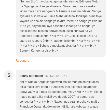
“Tonton Skol”, nayoka yango na interview ya Edingwe Moto
na Ngenge sauf ke ye abosana. Naza nango na cassette
video mais naza nango<br /> lisusu te awa na ndaku. Sango
eyelaka biso kala ke Elima Mabe akufi na Tshikapa, sima toye
koyoka ke ezalaki sango ya lokuta, merci na sango ya liwa<br
/> na ye, nayebi ami oyo basomba lopango na bango, ye
akoki kopesa biso ba nouvelles mususu sur liwa na ye.
Edingwe alobaki:<br /> <br /> <br /> Catch fétiche ezali na
cadre ya recours à<br /> l’authenticité.<br /> <br /> <br /> <br
/> <br /> <br /> Boboto o mbokamosika.<br /> <br /> <br />
Serge – Kongo na biso<br />
Répondre
S
sonny der kaiser
11/11/2012 21:44
<br /> Ndeko Serge kongo wetu,Maitre mualph mubikudi,asi
atika mokili oyo depuis 1990.c'est vrai akomaki kosambela
epayi ya Ayila mpela Ebale mbonge.<br /> <br /> <br /> -Elima
mabe pe asi atika mokili oyo depuis 2007 na boma, bas -
congo.<br /> <br /> <br /> Nayebi que ozali proche ya maitre
Franck pe Dynam(kodokan de ndjili),mais kobosana te que