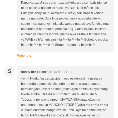
Papa Kanza Ursus donc nazalaki kokota ba combats nionso
ofele pe sima nakomaki masta ya Ours Noir même soki
Edingwe aboyi mutu akota<br /> ofele, soki napesi kombo
nanga na porte, Ours Noir akoyebisaka nga nakende ko
sauter mur, wana ye moko akoyamba nga pe ako fandisa nga
na tribune d’honneur to pene ya ring. Catch ezalaki loisir<br
/> moko ya bien na mboka, meme awa azalaka fan munene
ya WWE ya b’américains.<br /> <br /> <br /> Boboto o mboka
bino.<br /> <br /> <br /> Serge - Kongo na biso<br />
Répondre
S
sonny der kaiser
08/11/2012 22:04
<br /> Ndeko Ya Leo,accident oyo esalemaki na nzela ya
bandundu,ebomelaki biso ndenge olobi wana:botamba
hercules(yolo),nsasi batman(makala)na bamisusu oyo otangi
lokola arbitre FIKA<br /> Corbillard.<br /> <br /> <br />
Tobosana pe te entraineur MAYAVANGA(matete),pe na
entraineur mosusu MAHOKOLA TIGRE(yolo).<br /> <br /> <br
/> eloko ebomaki bango ezalaki RING oyo ba demontaki pe
tango MAN silawuka oyo bazalaki ko voyager na yango