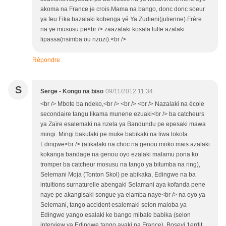
akoma na France je crois.Mama na bango, donc donc soeur
ya feu Fika bazalaki kobenga yé Ya Zudieni(julienne).Frère
na ye mususu pe<br /> zaazalaki kosala lutte azalaki
lipassa(nsimba ou nzuzi).<br />
Répondre
S
Serge - Kongo na biso
09/11/2012 11:34
<br /> Mbote ba ndeko,<br /> <br /> <br /> Nazalaki na école
secondaire tangu likama munene ezuaki<br /> ba catcheurs
ya Zaïre esalemaki na nzela ya Bandundu pe epesaki mawa
mingi. Mingi bakufaki pe muke babikaki na liwa lokola
Edingwe<br /> (atikalaki na choc na genou moko mais azalaki
kokanga bandage na genou oyo ezalaki malamu pona ko
tromper ba catcheur mosusu na tango ya bitumba na ring),
Selemani Moja (Tonton Skol) pe abikaka, Edingwe na ba
intuitions surnaturelle abengaki Selamani aya kofanda pene
naye pe akangisaki songue ya elamba naye<br /> na oyo ya
Selemani, tango accident esalemaki selon maloba ya
Edingwe yango esalaki ke bango mibale babika (selon
interview ya Edingwe tango ayaki na France), Boseyi 1erdit