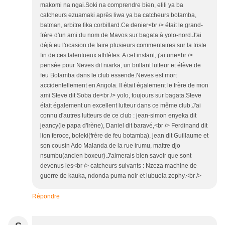
makomi na ngai.Soki na comprendre bien, elili ya ba
catcheurs ezuamaki après liwa ya ba catcheurs botamba,
batman, arbitre fika corbillard.Ce denier<br /> était le grand-
frère d'un ami du nom de Mavos sur bagata à yolo-nord.J'ai
déjà eu l'ocasion de faire plusieurs commentaires sur la triste
fin de ces talentueux athlètes. A cet instant, j'ai une<br />
pensée pour Neves dit niarka, un brillant lutteur et élève de
feu Botamba dans le club essende.Neves est mort
accidentellement en Angola. Il était également le frère de mon
ami Steve dit Soba de<br /> yolo, toujours sur bagata.Steve
était également un excellent lutteur dans ce même club.J'ai
connu d'autres lutteurs de ce club : jean-simon enyeka dit
jeancy(le papa d'Irène), Daniel dit baravé,<br /> Ferdinand dit
lion feroce, boleki(frère de feu botamba), jean dit Guillaume et
son cousin Ado Malanda de la rue irumu, maitre djo
nsumbu(ancien boxeur).J'aimerais bien savoir que sont
devenus les<br /> catcheurs suivants : Nzeza machine de
guerre de kauka, ndonda puma noir et lubuela zephy.<br />
Répondre