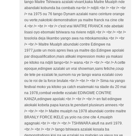
tango Maitre Tshiwara azalaki vivant,kaka Maitre Mualph nde
abandaki kobunda ba combats na<br /> ndjili.<br /> <br /> <br
/> na 1975 ou 76 tango Dynam azalaki nano ceinture orange
ou verte,nakotoki demonstration ya maitre franck na cine cite
4.<br /> <br /> <br /> c'est vrai MAITRE FRANCK nde abetaki
lisasi oyo ebomaki tshiwara na riviere ndjili.<br /> <br /> <br />
tosolola deja likambo yango awa na mbokamosika.<br /> <br
/> <br /> Maitre Mualph abundaki contre Edingwe na
1977,juste un mois apres liwa ya maitre djo.Edingwe apolaki
par disqualification,mais atikaki impression moko ya makasi
pe kitoko na ndjili tango<br /> wana.<br /> <br /> <br /> A cette
epoque,edingwe azalaki un vrai showman,sans fetiche,coup
de tete pe ezalaki te,surnom na ye tango wana ezalaki covo
ou le roi de la force brutale.<br /> <br /> <br /> Sima na yango
festival moko ya kitoko ya catch esalemaki na stade du 20 mai
na 1978,combat vedette ezalaki EDINGWE CONTRE
KANZA,edingwe apolaki.<br /> <br /> <br /> en fait edingwe
akokaki kobeta papa kanza te,pendant plusieurs annees.<br
/> <br /> <br /> Maitre mualph na 1978 abundaki contre maitre
BRANLY FORCE IKELE ya yolo na cine cite 4,mualph
agagnaki.<br /> <br /> <br /> TSHIWARA akufi na avril 1979.
<br /> <br /> <br /> tango tshiwara azalaki kosala ba
demonstrations,kisi na ye ezalaki na maboko ya vieux na ye