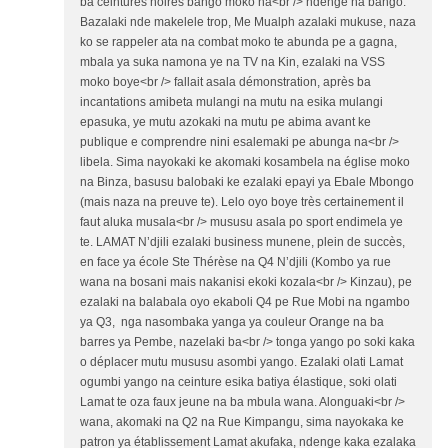
ba ceintures noires bango moko na<br /> ndenge na bango.
Bazalaki nde makelele trop, Me Mualph azalaki mukuse, naza
ko se rappeler ata na combat moko te abunda pe a gagna,
mbala ya suka namona ye na TV na Kin, ezalaki na VSS
moko boye<br /> fallait asala démonstration, après ba
incantations amibeta mulangi na mutu na esika mulangi
epasuka, ye mutu azokaki na mutu pe abima avant ke
publique e comprendre nini esalemaki pe abunga na<br />
libela. Sima nayokaki ke akomaki kosambela na église moko
na Binza, basusu balobaki ke ezalaki epayi ya Ebale Mbongo
(mais naza na preuve te). Lelo oyo boye très certainement il
faut aluka musala<br /> mususu asala po sport endimela ye
te. LAMAT N’djili ezalaki business munene, plein de succès,
en face ya école Ste Thérèse na Q4 N’djili (Kombo ya rue
wana na bosani mais nakanisi ekoki kozala<br /> Kinzau), pe
ezalaki na balabala oyo ekaboli Q4 pe Rue Mobi na ngambo
ya Q3, nga nasombaka yanga ya couleur Orange na ba
barres ya Pembe, nazelaki ba<br /> tonga yango po soki kaka
o déplacer mutu mususu asombi yango. Ezalaki olati Lamat
ogumbi yango na ceinture esika batiya élastique, soki olati
Lamat te oza faux jeune na ba mbula wana. Alonguaki<br />
wana, akomaki na Q2 na Rue Kimpangu, sima nayokaka ke
patron ya établissement Lamat akufaka, ndenge kaka ezalaka