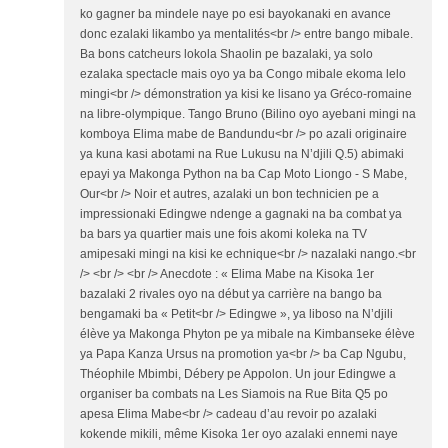
ko gagner ba mindele naye po esi bayokanaki en avance
donc ezalaki likambo ya mentalités<br /> entre bango mibale.
Ba bons catcheurs lokola Shaolin pe bazalaki, ya solo
ezalaka spectacle mais oyo ya ba Congo mibale ekoma lelo
mingi<br /> démonstration ya kisi ke lisano ya Gréco-romaine
na libre-olympique. Tango Bruno (Bilino oyo ayebani mingi na
komboya Elima mabe de Bandundu<br /> po azali originaire
ya kuna kasi abotami na Rue Lukusu na N’djili Q.5) abimaki
epayi ya Makonga Python na ba Cap Moto Liongo - S Mabe,
Our<br /> Noir et autres, azalaki un bon technicien pe a
impressionaki Edingwe ndenge a gagnaki na ba combat ya
ba bars ya quartier mais une fois akomi koleka na TV
amipesaki mingi na kisi ke echnique<br /> nazalaki nango.<br
/> <br /> <br /> Anecdote : « Elima Mabe na Kisoka 1er
bazalaki 2 rivales oyo na début ya carrière na bango ba
bengamaki ba « Petit<br /> Edingwe », ya liboso na N’djili
élève ya Makonga Phyton pe ya mibale na Kimbanseke élève
ya Papa Kanza Ursus na promotion ya<br /> ba Cap Ngubu,
Théophile Mbimbi, Débery pe Appolon. Un jour Edingwe a
organiser ba combats na Les Siamois na Rue Bita Q5 po
apesa Elima Mabe<br /> cadeau d’au revoir po azalaki
kokende mikili, même Kisoka 1er oyo azalaki ennemi naye