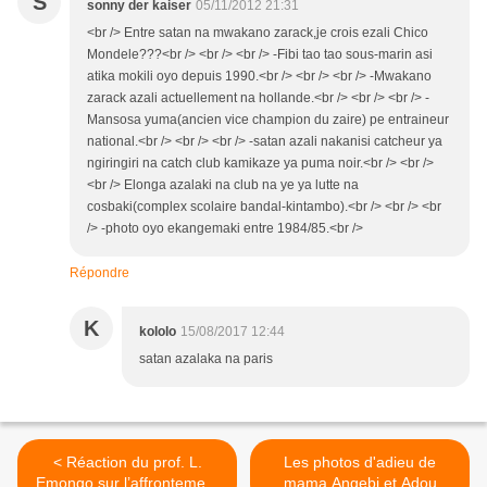
S
sonny der kaiser
05/11/2012 21:31
<br /> Entre satan na mwakano zarack,je crois ezali Chico
Mondele???<br /> <br /> <br /> -Fibi tao tao sous-marin asi
atika mokili oyo depuis 1990.<br /> <br /> <br /> -Mwakano
zarack azali actuellement na hollande.<br /> <br /> <br /> -
Mansosa yuma(ancien vice champion du zaire) pe entraineur
national.<br /> <br /> <br /> -satan azali nakanisi catcheur ya
ngiringiri na catch club kamikaze ya puma noir.<br /> <br />
<br /> Elonga azalaki na club na ye ya lutte na
cosbaki(complex scolaire bandal-kintambo).<br /> <br /> <br
/> -photo oyo ekangemaki entre 1984/85.<br />
Répondre
K
kololo
15/08/2017 12:44
satan azalaka na paris
< Réaction du prof. L.
Les photos d'adieu de
Emongo sur l’affrontement
mama Angebi et Adou