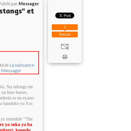
Publié par
Messager
stangs" et
0
Repost
rticle
La naissance
e Messager
lo. Na ndenge ete
 na biso banso.
imbola to na eyano
na bandeko ya Yss
 ya mondule "The
tre ya suka ya ba
uitare), koondo