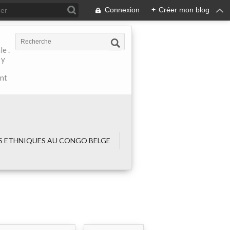
Connexion
+
Créer mon blog
e .
 y
ant
 ETHNIQUES AU CONGO BELGE