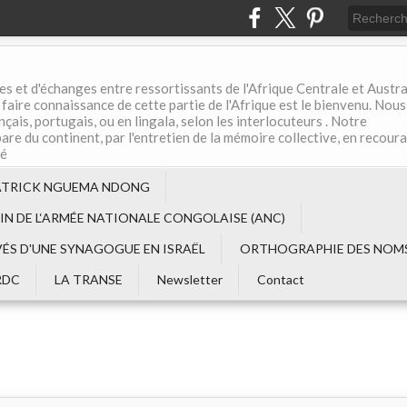
es et d'échanges entre ressortissants de l'Afrique Centrale et Austral
aire connaissance de cette partie de l'Afrique est le bienvenu. Nous
çais, portugais, ou en lingala, selon les interlocuteurs . Notre
are du continent, par l'entretien de la mémoire collective, en recour
té
ATRICK NGUEMA NDONG
EIN DE L‘ARMÉE NATIONALE CONGOLAISE (ANC)
VÉS D'UNE SYNAGOGUE EN ISRAËL
ORTHOGRAPHIE DES NOMS
RDC
LA TRANSE
Newsletter
Contact