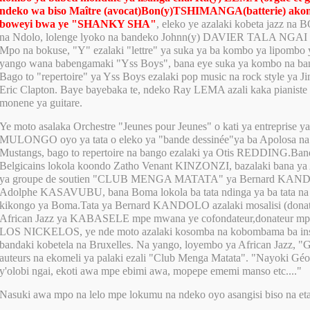
ndeko wa biso Maître (avocat)Bon(y)TSHIMANGA(batterie) akom
boweyi bwa ye
"SHANKY SHA"
, eleko ye azalaki kobeta jazz
na Ndolo, lolenge lyoko na bandeko Johnn(y) DAVIER TALA NGAI 
Mpo na bokuse, "Y" ezalaki "lettre" ya suka ya ba kombo ya lipombo 
yango wana babengamaki "Yss Boys", bana eye suka ya kombo na ban
Bago to "repertoire" ya Yss Boys ezalaki pop music na rock style ya 
Eric Clapton. Baye bayebaka te, ndeko Ray LEMA azali kaka pianiste t
monene ya guitare.
Ye moto asalaka Orchestre "Jeunes pour Jeunes" o kati ya entreprise y
MULONGO oyo ya tata o eleko ya "bande dessinée"ya ba Apolosa na
Mustangs, bago to repertoire na bango ezalaki ya Otis REDDING.Ban
Belgicains lokola koondo Zatho Venant KINZONZI, bazalaki bana ya A
ya groupe de soutien "CLUB MENGA MATATA" ya Bernard KAN
Adolphe KASAVUBU, bana Boma lokola ba tata ndinga ya ba tata na 
kikongo ya Boma.Tata ya Bernard KANDOLO azalaki mosalisi (dona
African Jazz ya KABASELE mpe mwana ye cofondateur,donateur mpe
LOS NICKELOS, ye nde moto azalaki kosomba na kobombama ba ins
bandaki kobetela na Bruxelles. Na yango, loyembo ya African Jazz, "
auteurs na ekomeli ya palaki ezali "Club Menga Matata". "Nayoki Géo
y'olobi ngai, ekoti awa mpe ebimi awa, mopepe ememi manso etc...."
Nasuki awa mpo na lelo mpe lokumu na ndeko oyo asangisi biso na et