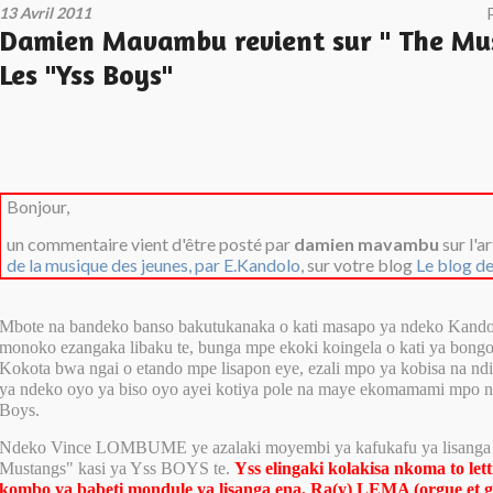
13 Avril 2011
Damien Mavambu revient sur " The Mu
Les "Yss Boys"
Bonjour,
un commentaire vient d'être posté par
damien mavambu
sur l'a
de la musique des jeunes, par E.Kandolo
, sur votre blog
Le blog d
Mbote na bandeko banso bakutukanaka o kati masapo ya ndeko Kando
monoko ezangaka libaku te, bunga mpe ekoki koingela o kati ya bongo
Kokota bwa ngai o etando mpe lisapon eye, ezali mpo ya kobisa na nd
ya ndeko oyo ya biso oyo ayei kotiya pole na maye ekomamami mpo 
Boys.
Ndeko Vince LOMBUME ye azalaki moyembi ya kafukafu ya lisanga
Mustangs" kasi ya Yss BOYS te.
Yss elingaki kolakisa nkoma to let
kombo ya babeti mondule ya lisanga ena. Ra(y) LEMA (orgue et g