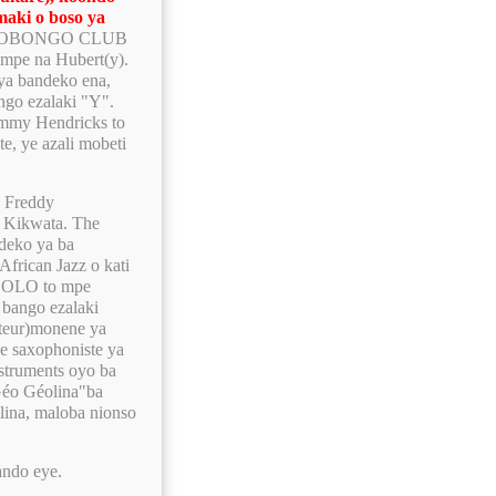
aki o boso ya
 na BOBONGO CLUB
mpe na Hubert(y).
ya bandeko ena,
go ezalaki "Y".
Jimmy Hendricks to
e, ye azali mobeti
a Freddy
 Kikwata. The
deko ya ba
frican Jazz o kati
DOLO to mpe
bango ezalaki
teur)monene ya
 saxophoniste ya
truments oyo ba
Géo Géolina"ba
lina, maloba nionso
ando eye.