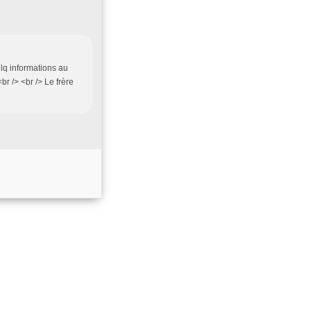
qlq informations au
r /> <br /> Le frère