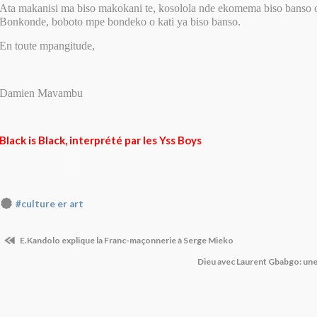
Ata makanisi ma biso makokani te, kosolola nde ekomema biso banso 
Bonkonde, boboto mpe bondeko o kati ya biso banso.
En toute mpangitude,
Damien Mavambu
Black is Black, interprété par les Yss Boys
#culture er art
E.Kandolo explique la Franc-maçonnerie à Serge Mieko
Dieu avec Laurent Gbabgo: un