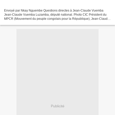
Envoyé par Nkay Nguembe Questions directes à Jean-Claude Vuemba
Jean-Claude Vuemba Luzamba, député national. Photo CIC Président du
MPCR (Mouvement du peuple congolais pour la République), Jean-Claude
Vuemba Luzamba vient d’être réélu député national...
Publicité