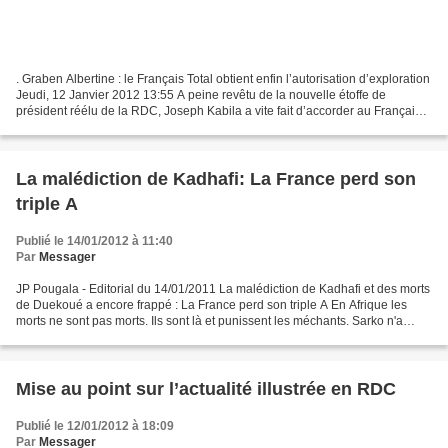
. Graben Albertine : le Français Total obtient enfin l’autorisation d’exploration
Jeudi, 12 Janvier 2012 13:55 A peine revêtu de la nouvelle étoffe de
président réélu de la RDC, Joseph Kabila a vite fait d’accorder au Français
Total l’autorisation, par...
La malédiction de Kadhafi: La France perd son
triple A
Publié le 14/01/2012 à 11:40
Par
Messager
JP Pougala - Editorial du 14/01/2011 La malédiction de Kadhafi et des morts
de Duekoué a encore frappé : La France perd son triple A En Afrique les
morts ne sont pas morts. Ils sont là et punissent les méchants. Sarko n'a
encore rien vu. Le générique...
Mise au point sur l’actualité illustrée en RDC
Publié le 12/01/2012 à 18:09
Par
Messager