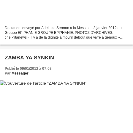
Document envoyé par Adeitoko Sermon à la Messe du 8 janvier 2012 du
Groupe EPIPHANIE GROUPE EPIPHANIE. PHOTOS D'ARCHIVES.
cheikfitanews « Il y a de la dignité à mourir debout que vivre à genoux »
Chers amis, Commençons par observer une minute de silence...
ZAMBA YA SYNKIN
Publié le 09/01/2012 à 07:03
Par
Messager