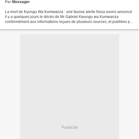
Par
Messager
La mort de Kyungu Wa Kumwanza : une fausse alerte Nous avons annoncé
il y a quelques jours le décès de Mr Gabriel Kwungu wa Kumwanza
conformément aux informations reçues de plusieurs sources, et publiées par
divers sites. Il s’avère que ce décès d’avère...
Publicité