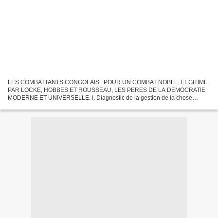
LES COMBATTANTS CONGOLAIS : POUR UN COMBAT NOBLE, LEGITIME
PAR LOCKE, HOBBES ET ROUSSEAU, LES PERES DE LA DEMOCRATIE
MODERNE ET UNIVERSELLE. I. Diagnostic de la gestion de la chose
publique en R.D.C « Malheur à toi, pays dont le roi est un jeune garçon,...