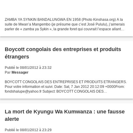
ZAMBA YA SYNKIN BANDALUNGWA EN 1958 (Photo Kinshasa.org) A la
suite de Mwan’a Mangembo (je présume que c’est José Pululu), j’aimerais
parler de « zamba ya Sykin », la grande foret qui couvrait l’espace allant
longitudalement de l’autre cote de la rivière...
Boycott congolais des entreprises et produits
étrangers
Publié le 08/01/2012 à 23:32
Par
Messager
BOYCOTT CONGOLAIS DES ENTREPRISES ET PRODUITS ETRANGERS.
Pour votre information et suivi. Date: Sat, 7 Jan 2012 20:12:09 +0000From:
fondshalupe@yahoo.fr Subject: BOYCOTT CONGOLAIS DES
ENTREPRISES ET PRODUITS ETRANGERS.To: Chers Tous, Encore une
fois bonne...
La mort de Kyungu Wa Kumwanza : une fausse
alerte
Publié le 08/01/2012 à 23:29