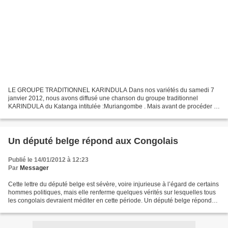
LE GROUPE TRADITIONNEL KARINDULA Dans nos variétés du samedi 7
janvier 2012, nous avons diffusé une chanson du groupe traditionnel
KARINDULA du Katanga intitulée :Muriangombe . Mais avant de procéder à
la présentation succincte de ce groupe sur base de...
Un député belge répond aux Congolais
Publié le 14/01/2012 à 12:23
Par
Messager
Cette lettre du député belge est sévère, voire injurieuse à l’égard de certains
hommes politiques, mais elle renferme quelques vérités sur lesquelles tous
les congolais devraient méditer en cette période. Un député belge répond
aux Congolais Patrick Cocriamont...