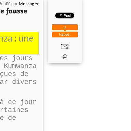
Publié par
Messager
e fausse
0
za : une
Repost
es jours
 Kumwanza
çues de
ar divers
à ce jour
rtaines
e de