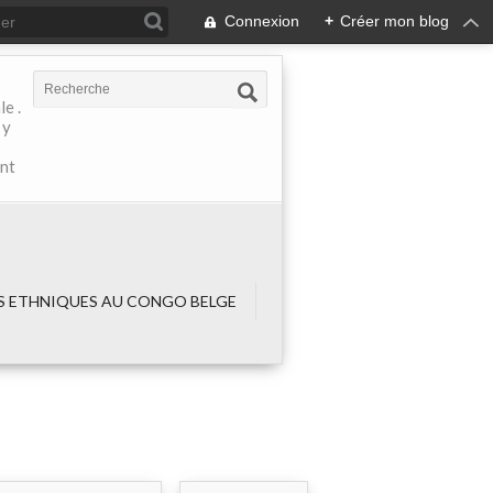
Connexion
+
Créer mon blog
e .
 y
ant
 ETHNIQUES AU CONGO BELGE