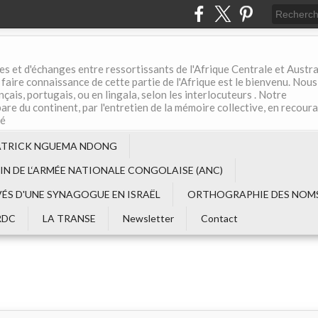
es et d'échanges entre ressortissants de l'Afrique Centrale et Austral
aire connaissance de cette partie de l'Afrique est le bienvenu. Nous
çais, portugais, ou en lingala, selon les interlocuteurs . Notre
are du continent, par l'entretien de la mémoire collective, en recour
té
ATRICK NGUEMA NDONG
EIN DE L‘ARMÉE NATIONALE CONGOLAISE (ANC)
VÉS D'UNE SYNAGOGUE EN ISRAËL
ORTHOGRAPHIE DES NOMS
RDC
LA TRANSE
Newsletter
Contact