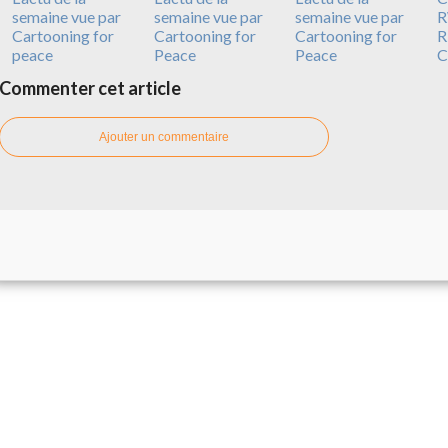
semaine vue par
semaine vue par
semaine vue par
R
Cartooning for
Cartooning for
Cartooning for
R
peace
Peace
Peace
C
Commenter cet article
Ajouter un commentaire