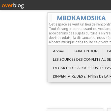
MBOKAMOSIKA
Cet espace se veut un lieu de rencontr
Tout étranger connaissant ou voulant f
aborderons des sujets culturels en fran
devise:réduire la distance qui nous sép
à notre musique dans toute sa diversi
Accueil
FAIRE UN DON
P
LES SOURCES DES CONFLITS AU S
LA CARTE DE LA RDC SOUS LES PA
L'INVENTAIRE DES ETHNIES DE LA 