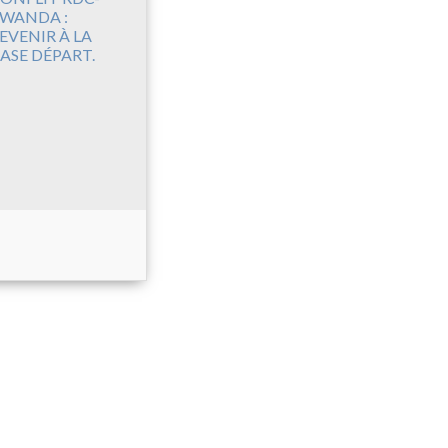
WANDA :
EVENIR À LA
ASE DÉPART.