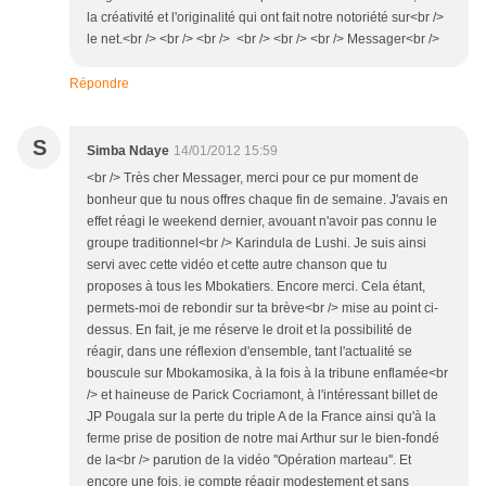
la créativité et l'originalité qui ont fait notre notoriété sur<br />
le net.<br /> <br /> <br /> <br /> <br /> <br /> Messager<br />
Répondre
S
Simba Ndaye
14/01/2012 15:59
<br /> Très cher Messager, merci pour ce pur moment de
bonheur que tu nous offres chaque fin de semaine. J'avais en
effet réagi le weekend dernier, avouant n'avoir pas connu le
groupe traditionnel<br /> Karindula de Lushi. Je suis ainsi
servi avec cette vidéo et cette autre chanson que tu
proposes à tous les Mbokatiers. Encore merci. Cela étant,
permets-moi de rebondir sur ta brève<br /> mise au point ci-
dessus. En fait, je me réserve le droit et la possibilité de
réagir, dans une réflexion d'ensemble, tant l'actualité se
bouscule sur Mbokamosika, à la fois à la tribune enflamée<br
/> et haineuse de Parick Cocriamont, à l'intéressant billet de
JP Pougala sur la perte du triple A de la France ainsi qu'à la
ferme prise de position de notre mai Arthur sur le bien-fondé
de la<br /> parution de la vidéo ''Opération marteau''. Et
encore une fois, je compte réagir modestement et sans