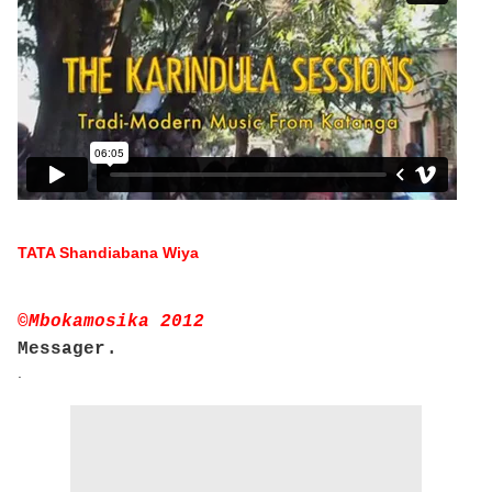
TATA Shandiabana Wiya
©Mbokamosika 2012
.
Messager
.