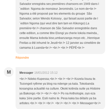
Salvador enregistra ses premières chansons en 1949 dans l
´edition Ngoma de monsieur Jeromindis. Le nom de<br />
Ngoma a été proposé par les elements du groupe São
Salvador, selon Wendo Kolosoy , qui faisait aussi partie de l
´editon Ngoma (qui veut dire tam tam en Kikongo).La
premiére<br /> chanson de São Salvador enregistrée dans
cette edition, a comme titre Elongi ya cherie lokola mwinda.,
ensuite Mama kobota biso,umbanzanga moyo etc...Henrique
Freitas a été inhumé le Jeudi<br /> 12 janvier au cimetière de
camama à Luanda<br /> <br /> <br /> PÉPÉ<br />
Répondre
M
Messager
16/01/2012 15:12
<br /> Ndeko Kupessa,<br /> <br /> <br /> Kozela lisusu te.
Tozongeli rythme ya blog na ndenge ya kala. Tokobanda
kosangisa actualité na culture. Okoki kotinda suite ya Histoire
ya Bakongo.<br /> <br /> <br /> Po na Anthologie, oyo eza
kaka 1ère partie. Esili naïno te. Pesa kaka ba détails ya ba
artistes.<br /> <br /> <br /> <br /> <br /> <br /> Messager<br />