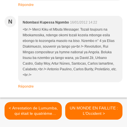
Répondre
N
Ndombasi Kupessa Ngombo
16/01/2012 14:22
<br /> Merci Kiku et Mbuta Messager. Tozali toujours na
Mbokamosika, ndenge okomi tozali kozela mbonge esila
ebongo to kozongela masolo na biso. Nzembo n° 4 ya Elias
Diakimuezo, souvenir ya tango ya<br /> Revolution, Rui
Mingas compositeur ya hymne national ya Angola. Boluka
lisusu ba nzembo ya tango wana, ya David Zé, Urbano
Castro, Gaby Moy, Artur Núnes, Santocas, Carlos lamartine,
Calabeto,<br /> Antonio Paulino, Carlos Burity, Proletário, etc.
<br />
Répondre
< Arrestation de Lumumba,
UN MONDE EN FAILLITE :
qui était le quatrième
L’Occident >
prisonnier?