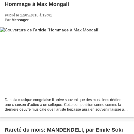
Hommage à Max Mongali
Publié le 12/05/2010 à 19:41
Par
Messager
Dans la musique congolaise il arrive souvent que des musiciens dédient
une chanson d’adieu à un collègue. Cette composition sonne comme la
dernière oeuvre musicale que l’artiste trépassé aura en souvenir laisser au
monde qu’il vient physiquement de quitter....
Rareté du mois: MANDENDELI, par Emile Soki