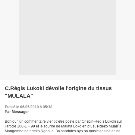
C.Régis Lukoki dévoile l'origine du tissus
"MULALA"
Publié le 06/05/2010 à 05:38
Par
Messager
Bonjour, un commentaire vient d'être posté par Crispin-Régis Lukoki sur
l'article 100-1 = 99 et le sourire de Malata Loko en plus!, Ndeko Muan´a
Mangembo,na ndeko Ngobila. Ba sandales oyo ba musiciens balati na