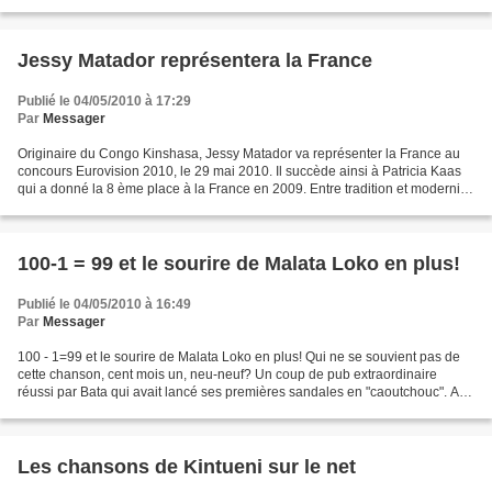
Studio ya enregistrement,nde yango ebengamaki...
Jessy Matador représentera la France
Publié le 04/05/2010 à 17:29
Par
Messager
Originaire du Congo Kinshasa, Jessy Matador va représenter la France au
concours Eurovision 2010, le 29 mai 2010. Il succède ainsi à Patricia Kaas
qui a donné la 8 ème place à la France en 2009. Entre tradition et modernité
Jessy Matador débute en 2001...
100-1 = 99 et le sourire de Malata Loko en plus!
Publié le 04/05/2010 à 16:49
Par
Messager
100 - 1=99 et le sourire de Malata Loko en plus! Qui ne se souvient pas de
cette chanson, cent mois un, neu-neuf? Un coup de pub extraordinaire
réussi par Bata qui avait lancé ses premières sandales en "caoutchouc". A
l'origine, de couleur blanche, ses...
Les chansons de Kintueni sur le net