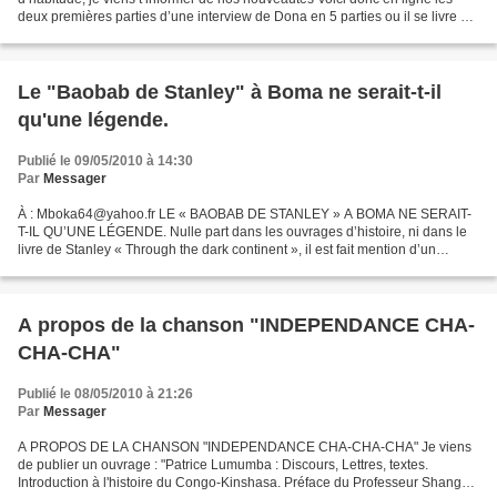
deux premières parties d’une interview de Dona en 5 parties ou il se livre à
Robert Kongo Dona Mobeti à coeur...
Le "Baobab de Stanley" à Boma ne serait-t-il
qu'une légende.
Publié le 09/05/2010 à 14:30
Par
Messager
À : Mboka64@yahoo.fr LE « BAOBAB DE STANLEY » A BOMA NE SERAIT-
T-IL QU’UNE LÉGENDE. Nulle part dans les ouvrages d’histoire, ni dans le
livre de Stanley « Through the dark continent », il est fait mention d’un
quelconque grand arbre, un baobab, dans le...
A propos de la chanson "INDEPENDANCE CHA-
CHA-CHA"
Publié le 08/05/2010 à 21:26
Par
Messager
A PROPOS DE LA CHANSON "INDEPENDANCE CHA-CHA-CHA" Je viens
de publier un ouvrage : "Patrice Lumumba : Discours, Lettres, textes.
Introduction à l'histoire du Congo-Kinshasa. Préface du Professeur Shango