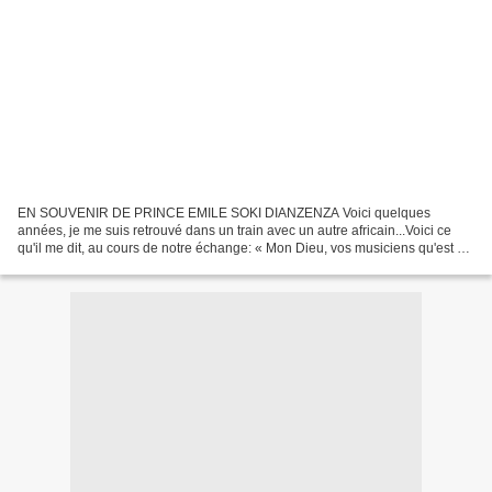
EN SOUVENIR DE PRINCE EMILE SOKI DIANZENZA Voici quelques
années, je me suis retrouvé dans un train avec un autre africain...Voici ce
qu'il me dit, au cours de notre échange: « Mon Dieu, vos musiciens qu'est ce
qu'ils avaient pour être si bons...Nous,...