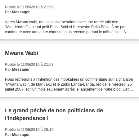
Publié le 11/05/2010 à 21:26
Par
Messager
Après Mwana wabi, nous allons enchaîner avec une rareté intitulée
"Mandendeli", du tout petit Emile Soki et l'orchestre Bella Bella. À ne pas
confondre avec une autre chanson plus récente portant le même titre . A
travers Mandendeli, nous découvrirons...
Mwana Wabi
Publié le 11/05/2010 à 21:07
Par
Messager
Nous reprenons à l'intention des mbokatiers un commentaire sur la chanson
"Mwana wabi", de Manuaku et le Zaïko Langa-Langa, rédigé le mercredi 25
juillet 2007, soit un mois seulement après le lancement de notre blog. Cette
chanson n'étant plus active...
Le grand péché de nos politiciens de
l'Indépendance !
Publié le 11/05/2010 à 20:10
Par
Messager