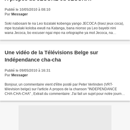
Publié le 10/05/2010 à 08:10
Par
Messager
Soki nabosani te na Leo tozalaki kobenga yango JECOCA (lisez jeux coca),
mpe tozalaki koloba ewuti na Katanga, bana nionso ya Leo bayebi nini
wana Jecoca, bo excuser ngai mpo na ortographe ya mot Jecoca, na
reprendre kaka version phonetique ya elobeli,...
Une vidéo de la Télévisions Belge sur
Indépendance cha-cha
Publié le 09/05/2010 à 16:31
Par
Messager
Bonjour, un commentaire vient d'être posté par Peter Verlinden (VRT-
télevision belge) sur l'article A propos de la chanson "INDEPENDANCE
CHA-CHA-CHA" , Extrait du commentaire: J'ai fait un sujet pour notre journal
télévisié, avec Petit Pierre et Brazzos,...