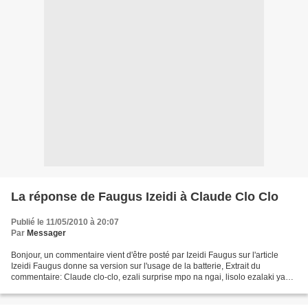
La réponse de Faugus Izeidi à Claude Clo Clo
Publié le 11/05/2010 à 20:07
Par
Messager
Bonjour, un commentaire vient d'être posté par Izeidi Faugus sur l'article
Izeidi Faugus donne sa version sur l'usage de la batterie, Extrait du
commentaire: Claude clo-clo, ezali surprise mpo na ngai, lisolo ezalaki ya
ndule, kasi nakamwe ndenge yo obimisi...