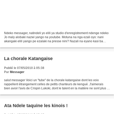
Ndeko messager, natindeli yo elili ya studio d'enregistrement ndenge ndeko
Jo maly alobaki nazwi yango na youtube. Motuna na nga ezali oyo: nani
akangaki elili yango pe ezalaki na presse nini? Nazali na eyano kasi ba
ndeko bapesa eyano nandenge ya lisano....
La chorale Katangaise
Publié le 07/05/2010 à 05:38
Par
Messager
salut messager Voici un "tube" de la chorale katangaise dont les voix
rappellent étrangement celles de petits chanteurs de kengué. J'aimerais
bien avoir l'avis de Crispin Lukoki, dont le talent en la matière ne sont plus à
prouver. JP LUBAYA La chorale...
Ata Ndele taquine les kinois !