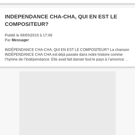
Tumba Lohoko Alfred, Newport (Pays de Galles, Royaume-Uni),...
INDEPENDANCE CHA-CHA, QUI EN EST LE
COMPOSITEUR?
Publié le 08/05/2010 à 17:06
Par
Messager
INDÉPENDANCE CHA-CHA, QUI EN EST LE COMPOSITEUR? La chanson
INDÉPENDANCE CHA CHA est déjà passée dans notre histoire comme
l’hymne de l’Indépendance. Elle avait fait danser tout le pays à l’annonce de
la date du 30 juin 1960, pou r la proclamation de...