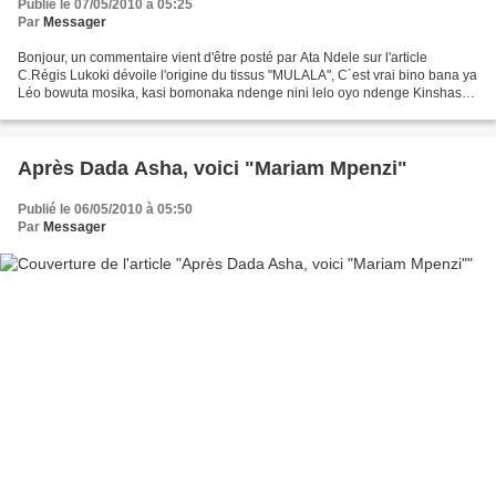
Publié le 07/05/2010 à 05:25
Par
Messager
Bonjour, un commentaire vient d'être posté par Ata Ndele sur l'article
C.Régis Lukoki dévoile l'origine du tissus "MULALA", C´est vrai bino bana ya
Léo bowuta mosika, kasi bomonaka ndenge nini lelo oyo ndenge Kinshasa
ekoma, puisque na tango na bino bien...
Après Dada Asha, voici "Mariam Mpenzi"
Publié le 06/05/2010 à 05:50
Par
Messager