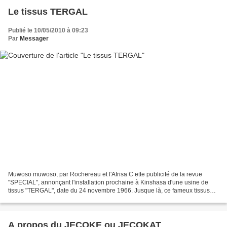
Le tissus TERGAL
Publié le 10/05/2010 à 09:23
Par
Messager
Muwoso muwoso, par Rochereau et l'Afrisa C ette publicité de la revue
"SPECIAL", annonçant l'installation prochaine à Kinshasa d'une usine de
tissus "TERGAL", date du 24 novembre 1966. Jusque là, ce fameux tissus
prisé par les hommes était importé, comme...
A propos du JECOKE ou JECOKAT