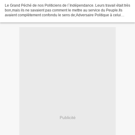
Le Grand Péché de nos Politiciens de l´Indépendance. Leurs travail était très
bon,mais ils ne savaient pas comment le mettre au service du Peuple.Ils
avaient complètement confondu le sens de;Adversaire Politique à celui
de;Adversaire à battre ou éliminer(Physique).C´est...
Publicité