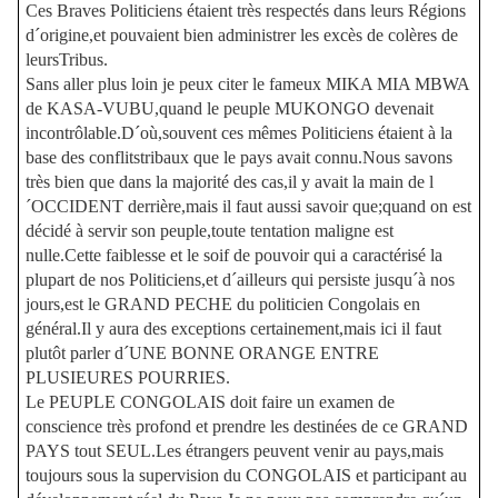
Ces Braves Politiciens étaient très respectés dans leurs Régions
d´origine,et pouvaient bien administrer les excès de colères de
leursTribus.
Sans aller plus loin je peux citer le fameux MIKA MIA MBWA
de KASA-VUBU,quand le peuple MUKONGO devenait
incontrôlable.D´où,souvent ces mêmes Politiciens étaient à la
base des conflitstribaux que le pays avait connu.Nous savons
très bien que dans la majorité des cas,il y avait la main de l
´OCCIDENT derrière,mais il faut aussi savoir que;quand on est
décidé à servir son peuple,toute tentation maligne est
nulle.Cette faiblesse et le soif de pouvoir qui a caractérisé la
plupart de nos Politiciens,et d´ailleurs qui persiste jusqu´à nos
jours,est le GRAND PECHE du politicien Congolais en
général.Il y aura des exceptions certainement,mais ici il faut
plutôt parler d´UNE BONNE ORANGE ENTRE
PLUSIEURES POURRIES.
Le PEUPLE CONGOLAIS doit faire un examen de
conscience très profond et prendre les destinées de ce GRAND
PAYS tout SEUL.Les étrangers peuvent venir au pays,mais
toujours sous la supervision du CONGOLAIS et participant au