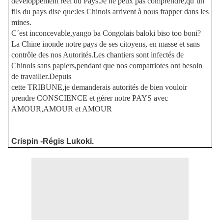
développement réel du Pays.Je ne peux pas comprendre,qu´un
fils du pays dise que:les Chinois arrivent à nous frapper dans les
mines.
C´est inconcevable,yango ba Congolais baloki biso too boni?
La Chine inonde notre pays de ses citoyens, en masse et sans
contrôle des nos Autorités.Les chantiers sont infectés de
Chinois sans papiers,pendant que nos compatriotes ont besoin
de travailler.Depuis
cette TRIBUNE,je demanderais autorités de bien vouloir
prendre CONSCIENCE et gérer notre PAYS avec
AMOUR,AMOUR et AMOUR
Crispin
-Régis Lukoki.