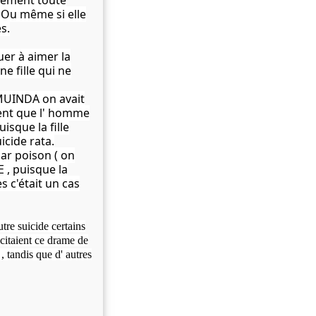
uement toute
i. Ou même si elle
s.
uer à aimer la
une fille qui ne
MUINDA on avait
ent que l' homme
isque la fille
icide rata.
par poison ( on
 , puisque la
 c'était un cas
tre suicide certains
citaient ce drame de
tandis que d' autres