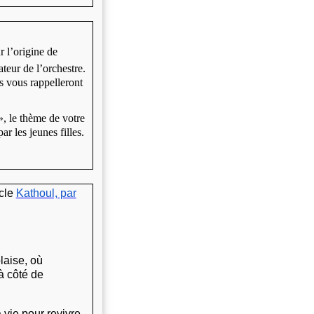
 l’origine de
ateur de l’orchestre.
 vous rappelleront
, le thème de votre
ar les jeunes filles.
icle
Kathoul, par
aise, où
 à côté de
 vie pour revivre