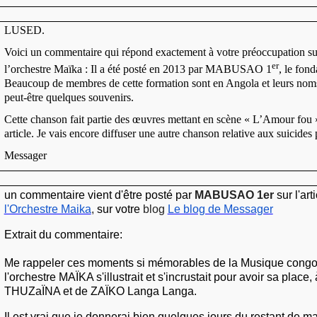
LUSED.
Voici un commentaire qui répond exactement à votre préoccupation sur
er
l’orchestre Maïka : Il a été posté en 2013 par MABUSAO 1
, le fond
Beaucoup de membres de cette formation sont en Angola et leurs noms
peut-être quelques souvenirs.
Cette chanson fait partie des œuvres mettant en scène « L’Amour fou »
article. Je vais encore diffuser une autre chanson relative aux suicides p
Messager
un commentaire vient d'être posté par
MABUSAO 1er
sur l'art
l'Orchestre Maika
,
sur votre
blog
Le blog de Messager
Extrait du commentaire:
Me rappeler ces moments si mémorables de la Musique congol
l'orchestre MAÏKA s'illustrait et s'incrustait pour avoir sa place,
THUZaÏNA et de ZAÏKO Langa Langa.
Il est vrai que je donnerai bien quelques jours du restant de ma