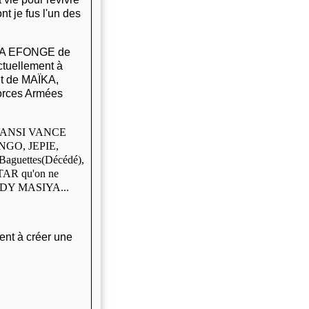
t je fus l'un des
INA EFONGE de
ctuellement à
nt de MAÏKA,
rces Armées
, VANSI VANCE
ENGO, JEPIE,
uettes(Décédé),
TAR qu'on ne
EDDY MASIYA...
ent à créer une