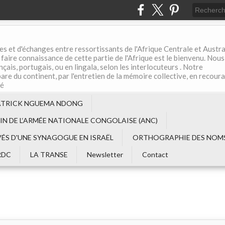
es et d'échanges entre ressortissants de l'Afrique Centrale et Austral
aire connaissance de cette partie de l'Afrique est le bienvenu. Nous
çais, portugais, ou en lingala, selon les interlocuteurs . Notre
are du continent, par l'entretien de la mémoire collective, en recour
té
ATRICK NGUEMA NDONG
EIN DE L‘ARMÉE NATIONALE CONGOLAISE (ANC)
VÉS D'UNE SYNAGOGUE EN ISRAËL
ORTHOGRAPHIE DES NOMS
RDC
LA TRANSE
Newsletter
Contact