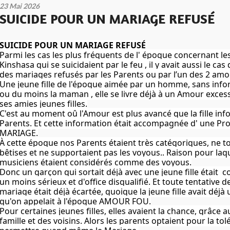
23 Mai 2026
SUICIDE POUR UN MARIAGE REFUSÉ
SUICIDE POUR UN MARIAGE REFUSÉ
Parmi les cas les plus fréquents de l' époque concernant les
Kinshasa qui se suicidaient par le feu , il y avait aussi le ca
des mariages refusés par les Parents ou par l’un des 2 am
Une jeune fille de l'époque aimée par un homme, sans info
ou du moins la maman , elle se livre déjà à un Amour exces
ses amies jeunes filles.
C'est au moment oû l'Amour est plus avancé que la fille inf
Parents. Et cette information était accompagnée d' une Pr
MARIAGE.
À cette époque nos Parents étaient très catégoriques, ne to
bêtises et ne supportaient pas les voyous.. Raison pour laqu
musiciens étaient considérés comme des voyous.
Donc un garçon qui sortait déjà avec une jeune fille était
un moins sérieux et d'office disqualifié. Et toute tentative 
mariage était déjà écartée, quoique la jeune fille avait déj
qu'on appelait à l'époque AMOUR FOU.
Pour certaines jeunes filles, elles avaient la chance, grâce a
famille et des voisins. Alors les parents optaient pour la tol