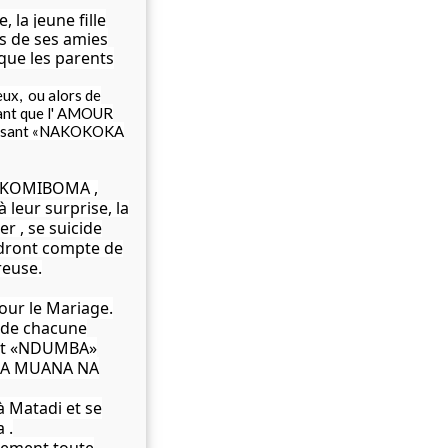
 la jeune fille
is de ses amies
 que les parents
eux, ou alors de
dant que l' AMOUR
oit disant «NAKOKOKA
I OKOMIBOMA ,
leur surprise, la
er , se suicide
ndront compte de
reuse.
pour le Mariage.
 de chacune
ment «NDUMBA»
ALA MUANA NA
à Matadi et se
 .