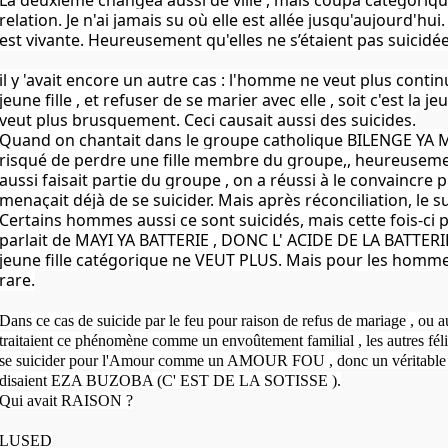
La deuxième changea aussi de ville , mais coupa catégoriq
relation. Je n'ai jamais su où elle est allée jusqu'aujourd'hu
est vivante. Heureusement qu'elles ne s’étaient pas suicidée
il y 'avait encore un autre cas : l'homme ne veut plus contin
jeune fille , et refuser de se marier avec elle , soit c'est la je
veut plus brusquement. Ceci causait aussi des suicides.
Quand on chantait dans le groupe catholique BILENGE YA 
risqué de perdre une fille membre du groupe,, heureusem
aussi faisait partie du groupe , on a réussi à le convaincre pu
menaçait déjà de se suicider. Mais après réconciliation, le su
Certains hommes aussi ce sont suicidés, mais cette fois-ci 
parlait de MAYI YA BATTERIE , DONC L' ACIDE DE LA BATTERIE
jeune fille catégorique ne VEUT PLUS.
Mais pour les hommes
rare.
Dans ce cas de suicide par le feu pour raison de refus de mariage , ou au
traitaient ce phénomène comme un envoûtement familial , les autres féli
se suicider pour l'Amour comme un AMOUR FOU , donc un véritable , 
disaient EZA BUZOBA (C' EST DE LA SOTISSE ).
Qui avait RAISON ?
LUSED