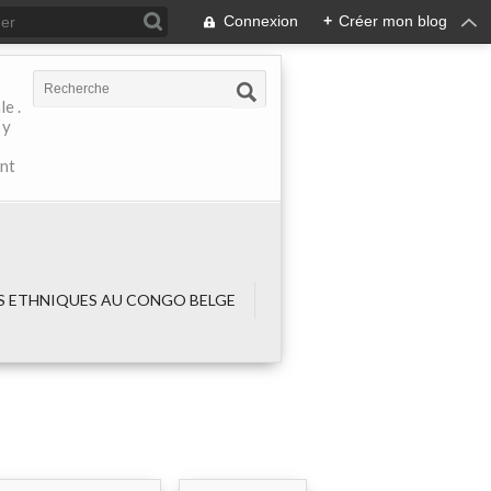
Connexion
+
Créer mon blog
e .
 y
ant
 ETHNIQUES AU CONGO BELGE