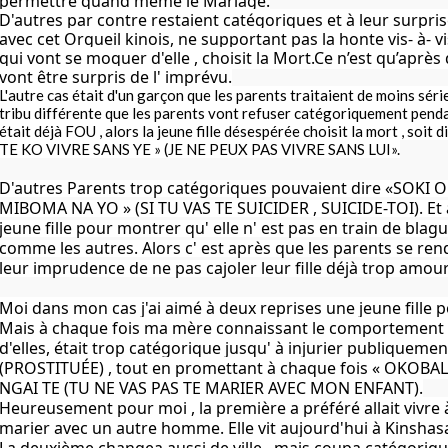
permettre quand même le Mariage.
D'autres par contre restaient catégoriques et à leur surprise,
avec cet Orgueil kinois, ne supportant pas la honte vis- à- v
qui vont se moquer d'elle , choisit la Mort.
Ce n’est qu’après
vont être surpris de l' imprévu.
L'autre cas était d'un garçon que les parents traitaient de moins séri
tribu différente que les parents vont refuser catégoriquement pen
était déjà FOU , alors la jeune fille désespérée choisit la mort , s
TE KO VIVRE SANS YE » (JE NE PEUX PAS VIVRE SANS LUI».
D'autres Parents trop catégoriques pouvaient dire «SOK
MIBOMA NA YO » (SI TU VAS TE SUICIDER , SUICIDE-TOI). Et à 
jeune fille pour montrer qu' elle n' est pas en train de blagu
comme les autres. Alors c' est après que les parents se re
leur imprudence de ne pas cajoler leur fille déjà trop amou
Moi dans mon cas j'ai aimé à deux reprises une jeune fille 
Mais à chaque fois ma mère connaissant le comportement
d'elles, était trop catégorique jusqu' à injurier publique
(PROSTITUÉE) , tout en promettant à chaque fois « OKOB
NGAI TE (TU NE VAS PAS TE MARIER AVEC MON ENFANT).
Heureusement pour moi , la première a préféré allait vivre 
marier avec un autre homme. Elle vit aujourd'hui à Kinshasa