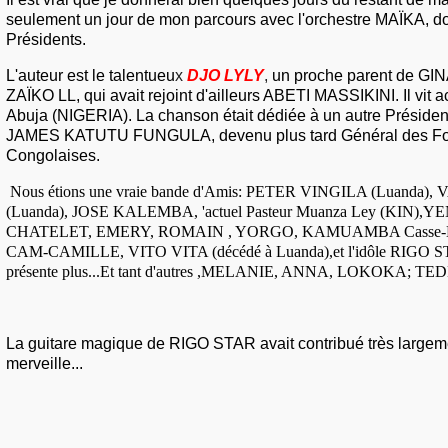
seulement un jour de mon parcours avec l'orchestre MAÏKA, don
Présidents.
L'auteur est le talentueu
x
DJO LYLY
,
un proche parent de G
ZAÏKO LL, qui avait rejoint
d'ailleurs ABETI MASSIKINI. Il vit a
Abuja (NIGERIA). La chanson était dédiée à un autre Préside
JAMES KATUTU FUNGULA, devenu plus tard Général des Fo
Congolaises.
Nous étions une vraie bande d'Amis: PETER VINGILA (Luanda)
(Luanda), JOSE KALEMBA, 'actuel Pasteur Muanza Ley (KIN),Y
CHATELET, EMERY, ROMAIN , YORGO, KAMUAMBA Casse-Bag
CAM-CAMILLE, VITO VITA (décédé à Luanda),et l'idôle RIGO S
présente plus...Et tant d'autres ,MELANIE, ANNA, LOKOKA; T
La guitare magique de RIGO STAR avait contribué très largem
merveille...