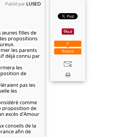
Publié par
LUSED
 jeunes filles de
s des propositions
oureux.
0
rmer les parents
Repost
sif déjà connu par
ormera les
oposition de
léraient pas les
elle les
 considéré comme
de proposition de
à un excès d'Amour
ux conseils de la
érance afin de