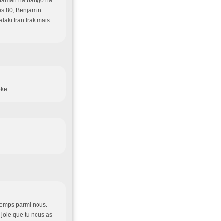
a maman na bango na
ées 80, Benjamin
laki Iran Irak mais
oke.
temps parmi nous.
e joie que tu nous as