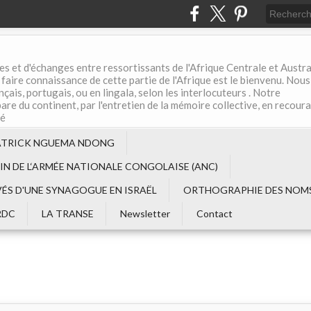
es et d'échanges entre ressortissants de l'Afrique Centrale et Austral
aire connaissance de cette partie de l'Afrique est le bienvenu. Nous
çais, portugais, ou en lingala, selon les interlocuteurs . Notre
are du continent, par l'entretien de la mémoire collective, en recour
té
ATRICK NGUEMA NDONG
EIN DE L‘ARMÉE NATIONALE CONGOLAISE (ANC)
VÉS D'UNE SYNAGOGUE EN ISRAËL
ORTHOGRAPHIE DES NOMS
RDC
LA TRANSE
Newsletter
Contact