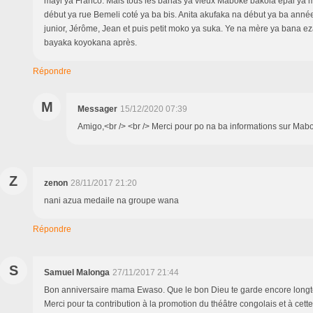
mayi ya Franco. Mais tous les banas ya vieux Maboke bakola epai y
début ya rue Bemeli coté ya ba bis. Anita akufaka na début ya ba ann
junior, Jérôme, Jean et puis petit moko ya suka. Ye na mère ya bana eza
bayaka koyokana après.
Répondre
M
Messager
15/12/2020 07:39
Amigo,<br /> <br /> Merci pour po na ba informations sur Mab
Z
zenon
28/11/2017 21:20
nani azua medaile na groupe wana
Répondre
S
Samuel Malonga
27/11/2017 21:44
Bon anniversaire mama Ewaso. Que le bon Dieu te garde encore long
Merci pour ta contribution à la promotion du théâtre congolais et à cett