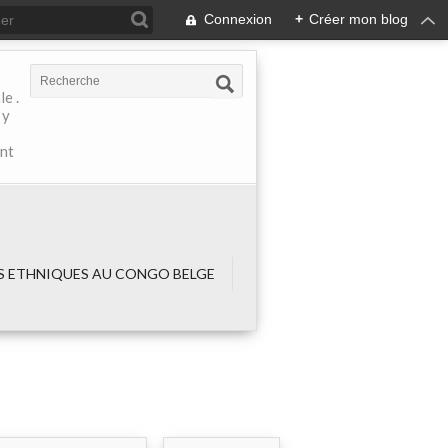
Connexion
+
Créer mon blog
e .
 y
ant
 ETHNIQUES AU CONGO BELGE