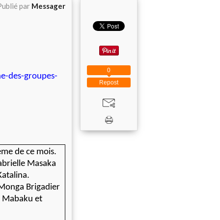
Publié par
Messager
0
ne-des-groupes-
Repost
hème de ce mois.
abrielle Masaka
atalina.
Monga Brigadier
a Mabaku et