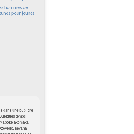
es hommes de
eunes pour jeunes
s dans une publicité
. Quelques temps
pa Maboke akomaka
 Azevedo, mwana