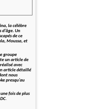
ina, la célèbre
s d’âge. Un
scapés de ce
ala, Moussa, et
 le groupe
te un article de
 réalisé avec
 article détaillé
dont nous
oke presqu’au
une fois de plus
RDC
.