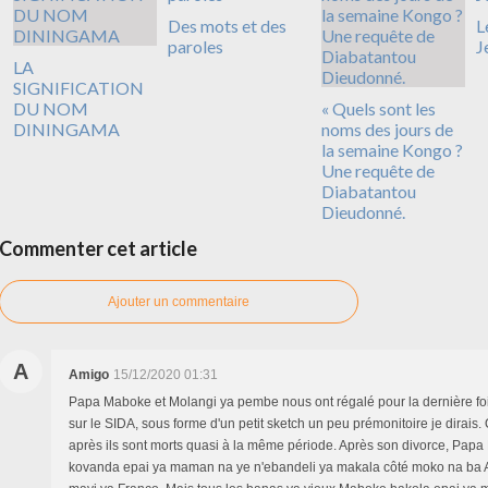
Des mots et des
L
paroles
J
LA
SIGNIFICATION
DU NOM
« Quels sont les
DININGAMA
noms des jours de
la semaine Kongo ?
Une requête de
Diabatantou
Dieudonné.
Commenter cet article
Ajouter un commentaire
A
Amigo
15/12/2020 01:31
Papa Maboke et Molangi ya pembe nous ont régalé pour la dernière foi
sur le SIDA, sous forme d'un petit sketch un peu prémonitoire je dirais
après ils sont morts quasi à la même période. Après son divorce, Pa
kovanda epai ya maman na ye n'ebandeli ya makala côté moko na ba