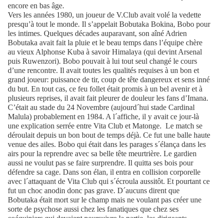
encore en bas âge.
Vers les années 1980, un joueur de V.Club avait volé la vedette
presqu’à tout le monde. Il s’appelait Bobutaka Bokina, Bobo pour
les intimes. Quelques décades auparavant, son aîné Adrien
Bobutaka avait fait la pluie et le beau temps dans l’équipe chère
au vieux Alphonse Kuba à savoir Himalaya (qui devint Arsenal
puis Ruwenzori). Bobo pouvait à lui tout seul changé le cours
d’une rencontre. Il avait toutes les qualités requises à un bon et
grand joueur: puissance de tir, coup de tête dangereux et sens inné
du but. En tout cas, ce feu follet était promis à un bel avenir et à
plusieurs reprises, il avait fait pleurer de douleur les fans d’Imana.
C’était au stade du 24 Novembre (aujourd´hui stade Cardinal
Malula) probablement en 1984. A l´affiche, il y avait ce jour-là
une explication serrée entre Vita Club et Matonge. Le match se
déroulait depuis un bon bout de temps déjà. Ce fut une balle haute
venue des ailes. Bobo qui était dans les parages s´élança dans les
airs pour la reprendre avec sa belle tête meurtrière. Le gardien
aussi ne voulut pas se faire surprendre. Il quitta ses bois pour
défendre sa cage. Dans son élan, il entra en collision corporelle
avec l´attaquant de Vita Club qui s´écroula aussitôt. Et pourtant ce
fut un choc anodin donc pas grave. D´aucuns dirent que
Bobutaka était mort sur le champ mais ne voulant pas créer une
sorte de psychose aussi chez les fanatiques que chez ses