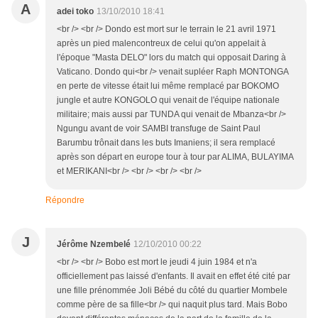
A
adei toko
13/10/2010 18:41
<br /> <br /> Dondo est mort sur le terrain le 21 avril 1971
après un pied malencontreux de celui qu'on appelait à
l'époque "Masta DELO" lors du match qui opposait Daring à
Vaticano. Dondo qui<br /> venait supléer Raph MONTONGA
en perte de vitesse était lui même remplacé par BOKOMO
jungle et autre KONGOLO qui venait de l'équipe nationale
militaire; mais aussi par TUNDA qui venait de Mbanza<br />
Ngungu avant de voir SAMBI transfuge de Saint Paul
Barumbu trônait dans les buts Imaniens; il sera remplacé
après son départ en europe tour à tour par ALIMA, BULAYIMA
et MERIKANI<br /> <br /> <br /> <br />
Répondre
J
Jérôme Nzembelé
12/10/2010 00:22
<br /> <br /> Bobo est mort le jeudi 4 juin 1984 et n'a
officiellement pas laissé d'enfants. Il avait en effet été cité par
une fille prénommée Joli Bébé du côté du quartier Mombele
comme père de sa fille<br /> qui naquit plus tard. Mais Bobo