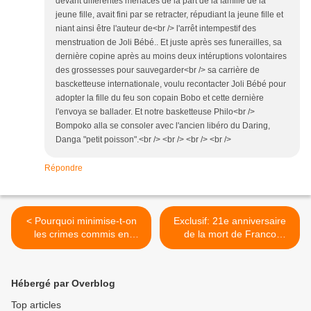
devant différentes ménaces de la part de la famille de la
jeune fille, avait fini par se retracter, répudiant la jeune fille et
niant ainsi être l'auteur de<br /> l'arrêt intempestif des
menstruation de Joli Bébé.. Et juste après ses funerailles, sa
dernière copine après au moins deux intéruptions volontaires
des grossesses pour sauvegarder<br /> sa carrière de
bascketteuse internationale, voulu recontacter Joli Bébé pour
adopter la fille du feu son copain Bobo et cette dernière
l'envoya se ballader. Et notre basketteuse Philo<br />
Bompoko alla se consoler avec l'ancien libéro du Daring,
Danga "petit poisson".<br /> <br /> <br /> <br />
Répondre
< Pourquoi minimise-t-on
Exclusif: 21e anniversaire
les crimes commis en
de la mort de Franco
RDC?
Luambo >
Hébergé par Overblog
Top articles