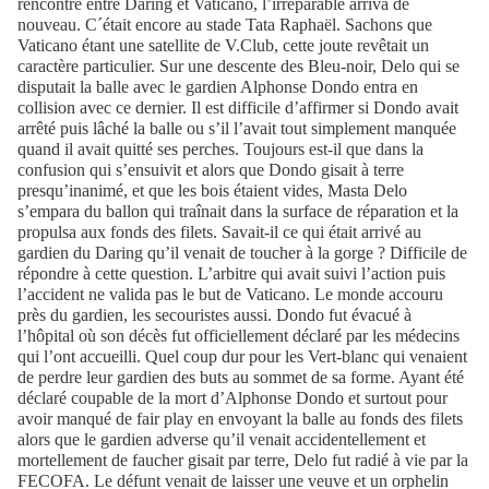
rencontre entre Daring et Vaticano, l’irréparable arriva de
nouveau. C´était encore au stade Tata Raphaël. Sachons que
Vaticano étant une satellite de V.Club, cette joute revêtait un
caractère particulier. Sur une descente des Bleu-noir, Delo qui se
disputait la balle avec le gardien Alphonse Dondo entra en
collision avec ce dernier. Il est difficile d’affirmer si Dondo avait
arrêté puis lâché la balle ou s’il l’avait tout simplement manquée
quand il avait quitté ses perches. Toujours est-il que dans la
confusion qui s’ensuivit et alors que Dondo gisait à terre
presqu’inanimé, et que les bois étaient vides, Masta Delo
s’empara du ballon qui traînait dans la surface de réparation et la
propulsa aux fonds des filets. Savait-il ce qui était arrivé au
gardien du Daring qu’il venait de toucher à la gorge ? Difficile de
répondre à cette question. L’arbitre qui avait suivi l’action puis
l’accident ne valida pas le but de Vaticano. Le monde accouru
près du gardien, les secouristes aussi. Dondo fut évacué à
l’hôpital où son décès fut officiellement déclaré par les médecins
qui l’ont accueilli. Quel coup dur pour les Vert-blanc qui venaient
de perdre leur gardien des buts au sommet de sa forme. Ayant été
déclaré coupable de la mort d’Alphonse Dondo et surtout pour
avoir manqué de fair play en envoyant la balle au fonds des filets
alors que le gardien adverse qu’il venait accidentellement et
mortellement de faucher gisait par terre, Delo fut radié à vie par la
FECOFA. Le défunt venait de laisser une veuve et un orphelin