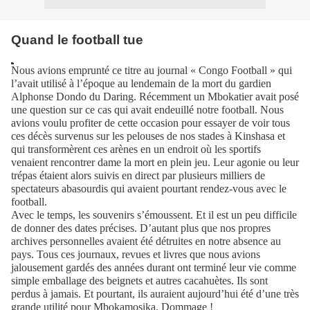
Quand le football tue
Nous avions emprunté ce titre au journal « Congo Football » qui
l’avait utilisé à l’époque au lendemain de la mort du gardien
Alphonse Dondo du Daring. Récemment un Mbokatier avait posé
une question sur ce cas qui avait endeuillé notre football. Nous
avions voulu profiter de cette occasion pour essayer de voir tous
ces décès survenus sur les pelouses de nos stades à Kinshasa et
qui transformèrent ces arènes en un endroit où les sportifs
venaient rencontrer dame la mort en plein jeu. Leur agonie ou leur
trépas étaient alors suivis en direct par plusieurs milliers de
spectateurs abasourdis qui avaient pourtant rendez-vous avec le
football.
Avec le temps, les souvenirs s’émoussent. Et il est un peu difficile
de donner des dates précises. D’autant plus que nos propres
archives personnelles avaient été détruites en notre absence au
pays. Tous ces journaux, revues et livres que nous avions
jalousement gardés des années durant ont terminé leur vie comme
simple emballage des beignets et autres cacahuètes. Ils sont
perdus à jamais. Et pourtant, ils auraient aujourd’hui été d’une très
grande utilité pour Mbokamosika. Dommage !