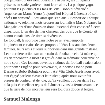
coéquipiers qui devaient poursuivre la partie, les dirigeants
présents au stade gardèrent tout leur calme. La panique gagna
pourtant les joueurs et les fans de Vita. Bobo fut évacué d
´urgence sur Mama Yemo (aujourd’hui Hôpital Général) où son
décès fut constaté. C’est ainsi que s’en alla « l’espoir de l’équipe
nationale », selon les mots propres au journaliste Max Ngbanzo la
Mangale lors d’une émission dont l’essentiel était consacré à cette
disparition. L’un des dernier chasseur des buts que le Congo ait
connu venait ainsi de tirer sa révérence.
Le football, le sport-roi dans notre pays, avait emporté
inopinément certains de ses propres athlètes laissant ainsi leurs
familles, leurs amis et leurs supporters dans une grande tristesse.
Leur dernière action sur un terrain de football, celle-là même qui
les fit rencontrer la mort est gravée dans la mémoire collective de
notre sport. Ces joueurs devenus victimes du football avaient alors
pour nom : Eugène pour Arc-en-ciel, Alphonse Dondo pour
Daring et Bobo Bobutaka pour l´AS Vita Club. Après nous avoir
tant égayé par leur classe et leur talent, après nous avoir fait
pleurer de bonheur et de joie, qu’ils veuillent trouver dans l´au-
delà paix éternelle et repos de l´âme et avons la ferme assurance
que la terre de nos ancêtres leur sera toujours douce et légère.
Samuel Malonga