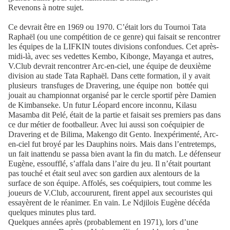
Revenons à notre sujet.
Ce devrait être en 1969 ou 1970. C’était lors du Tournoi Tata
Raphaël (ou une compétition de ce genre) qui faisait se rencontrer
les équipes de la LIFKIN toutes divisions confondues. Cet après-
midi-là, avec ses vedettes Kembo, Kibonge, Mayanga et autres,
V.Club devrait rencontrer Arc-en-ciel, une équipe de deuxième
division au stade Tata Raphaël. Dans cette formation, il y avait
plusieurs transfuges de Dravering, une équipe non bottée qui
jouait au championnat organisé par le cercle sportif père Damien
de Kimbanseke. Un futur Léopard encore inconnu, Kilasu
Masamba dit Pelé, était de la partie et faisait ses premiers pas dans
ce dur métier de footballeur. Avec lui aussi son coéquipier de
Dravering et de Bilima, Makengo dit Gento. Inexpérimenté, Arc-
en-ciel fut broyé par les Dauphins noirs. Mais dans l’entretemps,
un fait inattendu se passa bien avant la fin du match. Le défenseur
Eugène, essoufflé, s’affala dans l’aire du jeu. Il n’était pourtant
pas touché et était seul avec son gardien aux alentours de la
surface de son équipe. Affolés, ses coéquipiers, tout comme les
joueurs de V.Club, accoururent, firent appel aux secouristes qui
essayèrent de le réanimer. En vain. Le Ndjilois Eugène décéda
quelques minutes plus tard.
Quelques années après (probablement en 1971), lors d’une