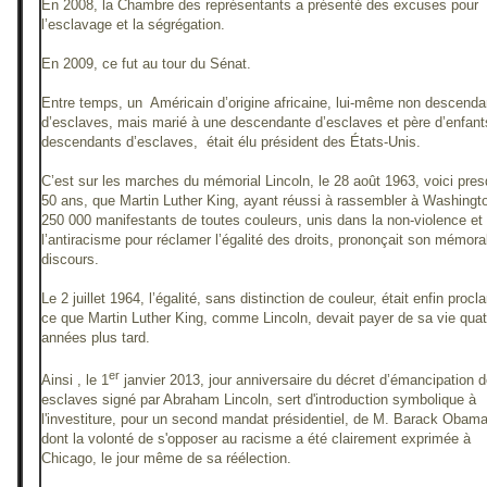
En 2008, la Chambre des représentants a présenté des excuses pour
l’esclavage et la ségrégation.
En 2009, ce fut au tour du Sénat.
Entre temps, un Américain d’origine africaine, lui-même non descenda
d’esclaves, mais marié à une descendante d’esclaves et père d’enfant
descendants d’esclaves, était élu président des États-Unis.
C’est sur les marches du mémorial Lincoln, le 28 août 1963, voici pre
50 ans, que Martin Luther King, ayant réussi à rassembler à Washingt
250 000 manifestants de toutes couleurs, unis dans la non-violence et
l’antiracisme pour réclamer l’égalité des droits, prononçait son mémora
discours.
Le 2 juillet 1964, l’égalité, sans distinction de couleur, était enfin proc
ce que Martin Luther King, comme Lincoln, devait payer de sa vie quat
années plus tard.
er
Ainsi , le 1
janvier 2013, jour anniversaire du décret d’émancipation 
esclaves signé par Abraham Lincoln, sert d'introduction symbolique à
l'investiture, pour un second mandat présidentiel, de M. Barack Obama
dont la volonté de s'opposer au racisme a été clairement exprimée à
Chicago, le jour même de sa réélection.