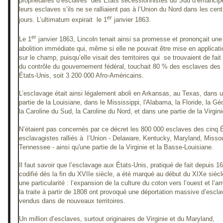
propriétaires d’esclaves des États sécessionnistes du Sud d’émancip
leurs esclaves s’ils ne se ralliaient pas à l’Union du Nord dans les cent
er
jours. L’ultimatum expirait le 1
janvier 1863.
er
Le 1
janvier 1863, Lincoln tenait ainsi sa promesse et prononçait une
abolition immédiate qui, même si elle ne pouvait être mise en applicati
sur le champ, puisqu’elle visait des territoires qui se trouvaient de fait
du contrôle du gouvernement fédéral, touchait 80 % des esclaves des
États-Unis, soit 3 200 000 Afro-Américains.
L’esclavage était ainsi légalement aboli en Arkansas, au Texas, dans 
partie de la Louisiane, dans le Mississippi, l'Alabama, la Floride, la Gé
la Caroline du Sud, la Caroline du Nord, et dans une partie de la Virgini
N’étaient pas concernés par ce décret les 800 000 esclaves des cinq 
esclavagistes ralliés à l’Union - Delaware, Kentucky, Maryland, Missou
Tennessee - ainsi qu'une partie de la Virginie et la Basse-Louisiane.
Il faut savoir que l’esclavage aux États-Unis, pratiqué de fait depuis 1
codifié dès la fin du XVIIe siècle, a été marqué au début du XIXe siècl
une particularité : l’expansion de la culture du coton vers l’ouest et l’ar
la traite à partir de 1808 ont provoqué une déportation massive d’escl
vendus dans de nouveaux territoires.
Un million d’esclaves, surtout originaires de Virginie et du Maryland,