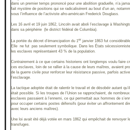
dans un premier temps prononcé pour une abolition graduelle, n’a jama
fait mystère de positions qui se radicalisèrent au bout d’un an, notam
sous l’influence de l’activiste afro-américain Frederick Douglass.
Les 16 avril et 19 juin 1862, Lincoln avait aboli l’esclavage à Washingt
dans sa périphérie (le district fédéral de Columbia).
er
La portée du décret d’émancipation du 1
janvier 1863 fut considérabl
Elle ne fut pas seulement symbolique. Dans les États sécessionniste
les esclaves représentaient 43 % de la population.
Contrairement à ce que certains historiens ont longtemps voulu faire cr
ces esclaves, loin de se rallier à la cause de leurs maîtres, avaient pro
de la guerre civile pour renforcer leur résistance passive, parfois active
l’esclavage.
La tactique adoptée était de ralentir le travail et de désobéir autant qu’il
était possible. Si les troupes de l’Union se rapprochaient, de nombreux
esclaves passaient à l’ennemi, ce qui permettait aux hommes de s’enr
pour occuper certains postes défensifs (pour éviter un affrontement dir
avec leurs anciens maîtres).
Une loi avait été déjà votée en mars 1862 qui empêchait de renvoyer l
transfuges.