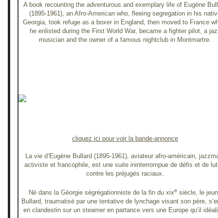
A book recounting the adventurous and exemplary life of Eugène Bul
(1895-1961), an Afro-American who, fleeing segregation in his nati
Georgia, took refuge as a boxer in England, then moved to France w
he enlisted during the First World War, became a fighter pilot, a jaz
musician and the owner of a famous nightclub in Montmartre.
cliquez ici pour voir la bande-annonce
La vie d’Eugène Bullard (1895-1961), aviateur afro-américain, jazzm
activiste et francophile, est une suite ininterrompue de défis et de lut
contre les préjugés raciaux.
e
Né dans la Géorgie ségrégationniste de la fin du xix
siècle, le jeu
Bullard, traumatisé par une tentative de lynchage visant son père, s’en
en clandestin sur un steamer en partance vers une Europe qu’il idéal