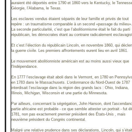
auraient été déportés entre 1790 et 1860 vers le Kentucky, le Tennesse
Géorgie, l’Alabama, le Texas.
Les esclaves vendus étaient séparés de leur famille et privés de tout
repère : un traumatisme comparable à un second «passage du milieu»
La seconde particularité, c’est que l’abolitionnisme était le fait du parti
républicain, les démocrates étant au contraire radicalement esclavagis
Et c’est l’élection du républicain Lincoln, en novembre 1860, qui décle
la guerre civile. Les premiers affrontements eurent lieu en avril 1861.
Le mouvement abolitionniste américain est au moins aussi vieux que
l'Indépendance.
En 1777 l’esclavage était aboli dans le Vermont, en 1780 en Pennsylva
en 1783 dans le Massachusets. L’ordonnance du Nord-Ouest de 1787
interdisait l’esclavage dans la région des grands lacs : Ohio, Indiana,
Illinois, Michigan, Wisconsin et une partie du Minnesota.
Par ailleurs, concernant la ségrégation, John Hanson, dont l'ascendan
partie africaine est probable - ce que semble attester un portrait - fut é
1781, non pas exactement premier président des États-Unis , mais
neuvième président du Congrès continental.
Malgré une relative prudence dans ses déclarations, Lincoln, qui s’étai