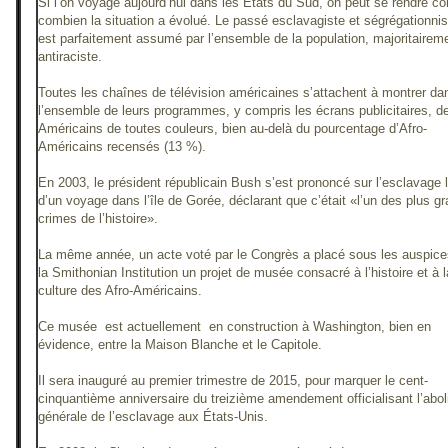
Si l’on voyage aujourd’hui dans les États du Sud, on peut se rendre c
combien la situation a évolué. Le passé esclavagiste et ségrégationnis
est parfaitement assumé par l’ensemble de la population, majoritairem
antiraciste.
Toutes les chaînes de télévision américaines s’attachent à montrer da
l’ensemble de leurs programmes, y compris les écrans publicitaires, d
Américains de toutes couleurs, bien au-delà du pourcentage d’Afro-
Américains recensés (13 %).
En 2003, le président républicain Bush s’est prononcé sur l’esclavage 
d’un voyage dans l’île de Gorée, déclarant que c’était «l’un des plus g
crimes de l’histoire».
La même année, un acte voté par le Congrès a placé sous les auspice
la Smithonian Institution un projet de musée consacré à l’histoire et à l
culture des Afro-Américains.
Ce musée est actuellement en construction à Washington, bien en
évidence, entre la Maison Blanche et le Capitole.
Il sera inauguré au premier trimestre de 2015, pour marquer le cent-
cinquantième anniversaire du treizième amendement officialisant l’aboli
générale de l’esclavage aux États-Unis.