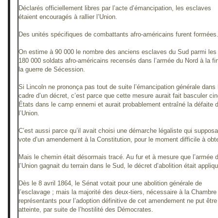
Déclarés officiellement libres par l’acte d’émancipation, les esclaves
étaient encouragés à rallier l’Union.
Des unités spécifiques de combattants afro-américains furent formées
On estime à 90 000 le nombre des anciens esclaves du Sud parmi les
180 000 soldats afro-américains recensés dans l’armée du Nord à la fi
la guerre de Sécession.
Si Lincoln ne prononça pas tout de suite l’émancipation générale dans 
cadre d’un décret, c’est parce que cette mesure aurait fait basculer ci
États dans le camp ennemi et aurait probablement entraîné la défaite 
l’Union.
C’est aussi parce qu’il avait choisi une démarche légaliste qui supposai
vote d’un amendement à la Constitution, pour le moment difficile à obte
Mais le chemin était désormais tracé. Au fur et à mesure que l’armée 
l’Union gagnait du terrain dans le Sud, le décret d’abolition était appliq
Dès le 8 avril 1864, le Sénat votait pour une abolition générale de
l’esclavage ; mais la majorité des deux-tiers, nécessaire à la Chambre
représentants pour l’adoption définitive de cet amendement ne put être
atteinte, par suite de l’hostilité des Démocrates.