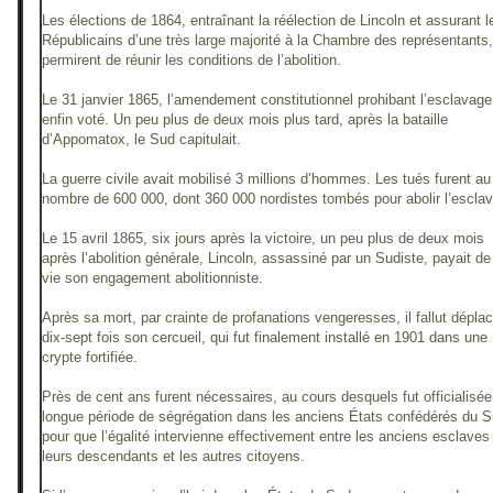
Les élections de 1864, entraînant la réélection de Lincoln et assurant l
Républicains d’une très large majorité à la Chambre des représentants,
permirent de réunir les conditions de l’abolition.
Le 31 janvier 1865, l’amendement constitutionnel prohibant l’esclavage 
enfin voté. Un peu plus de deux mois plus tard, après la bataille
d’Appomatox, le Sud capitulait.
La guerre civile avait mobilisé 3 millions d’hommes. Les tués furent au
nombre de 600 000, dont 360 000 nordistes tombés pour abolir l’escla
Le 15 avril 1865, six jours après la victoire, un peu plus de deux mois
après l’abolition générale, Lincoln, assassiné par un Sudiste, payait de
vie son engagement abolitionniste.
Après sa mort, par crainte de profanations vengeresses, il fallut déplac
dix-sept fois son cercueil, qui fut finalement installé en 1901 dans une
crypte fortifiée.
Près de cent ans furent nécessaires, au cours desquels fut officialisé
longue période de ségrégation dans les anciens États confédérés du S
pour que l’égalité intervienne effectivement entre les anciens esclaves
leurs descendants et les autres citoyens.