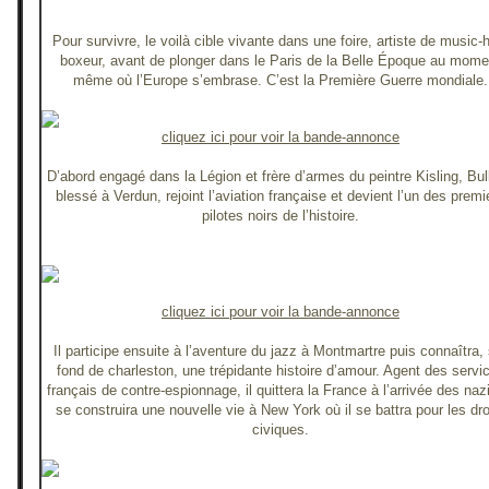
Pour survivre, le voilà cible vivante dans une foire, artiste de music-h
boxeur, avant de plonger dans le Paris de la Belle Époque au mome
même où l’Europe s’embrase. C’est la Première Guerre mondiale.
cliquez ici pour voir la bande-annonce
D’abord engagé dans la Légion et frère d’armes du peintre Kisling, Bul
blessé à Verdun, rejoint l’aviation française et devient l’un des premi
pilotes noirs de l’histoire.
cliquez ici pour voir la bande-annonce
Il participe ensuite à l’aventure du jazz à Montmartre puis connaîtra,
fond de charleston, une trépidante histoire d’amour. Agent des servi
français de contre-espionnage, il quittera la France à l’arrivée des naz
se construira une nouvelle vie à New York où il se battra pour les dro
civiques.