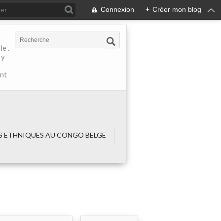
Connexion
+
Créer mon blog
e .
 y
ant
 ETHNIQUES AU CONGO BELGE