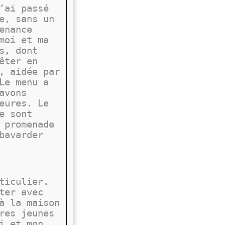
ai passé
e, sans un
enance
moi et ma
s, dont
êter en
, aidée par
Le menu a
avons
eures. Le
e sont
 promenade
bavarder
ticulier.
ter avec
à la maison
res jeunes
i et mon