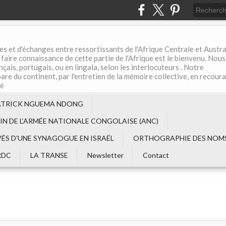
es et d'échanges entre ressortissants de l'Afrique Centrale et Austral
aire connaissance de cette partie de l'Afrique est le bienvenu. Nous
çais, portugais, ou en lingala, selon les interlocuteurs . Notre
are du continent, par l'entretien de la mémoire collective, en recour
té
ATRICK NGUEMA NDONG
EIN DE L‘ARMÉE NATIONALE CONGOLAISE (ANC)
VÉS D'UNE SYNAGOGUE EN ISRAËL
ORTHOGRAPHIE DES NOMS
RDC
LA TRANSE
Newsletter
Contact