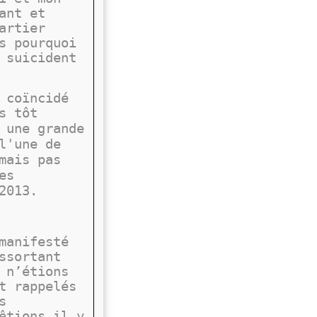
ant et
artier
s pourquoi
 suicident
 coïncidé
s tôt
 une grande
l'une de
mais pas
es
2013.
manifesté
ssortant
 n’étions
t rappelés
s
êtions il y