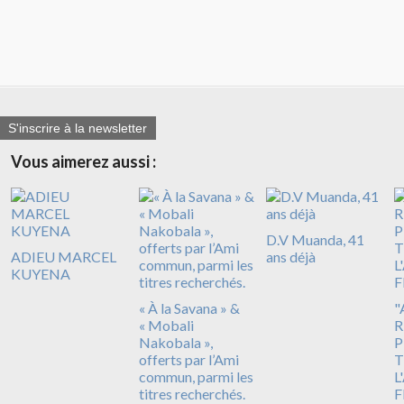
S'inscrire à la newsletter
Vous aimerez aussi :
D.V Muanda, 41
ADIEU MARCEL
ans déjà
KUYENA
« À la Savana » &
"
« Mobali
R
Nakobala »,
P
offerts par l’Ami
T
commun, parmi les
L
titres recherchés.
F