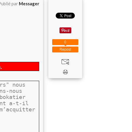
Publié par
Messager
0
Repost
.
rs" nous
ns-nous
bokatier
nt a-t-il
m’acquitter