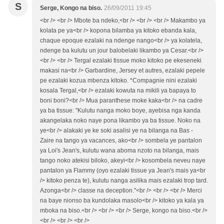
S
Serge, Kongo na biso.
26/09/2011 19:45
<br /> <br /> Mbote ba ndeko,<br /> <br /> <br /> Makambo ya
kolata pe ya<br /> kopona bilamba ya kitoko ebanda kala,
chaque epoque ezalaki na ndenge nango<br /> ya kolatela,
ndenge ba kulutu un jour balobelaki likambo ya Cesar.<br />
<br /> <br /> Tergal ezalaki tissue moko kitoko pe ekeseneki
makasi na<br /> Garbardine, Jersey et autres, ezalaki pepele
pe ezalaki kozua mbenza kitoko. *Compagnie nini ezalaki
kosala Tergal,<br /> ezalaki kowuta na mikili ya bapaya to
boni boni?<br /> Mua paranthese moke kaka<br /> na cadre
ya ba tissue: "Kulutu nanga moko boye, ayebisa nga kanda
akangelaka noko naye pona likambo ya ba tissue. Noko na
ye<br /> alakaki ye ke soki asalisi ye na bilanga na Bas -
Zaire na tango ya vacances, ako<br /> sombela ye pantalon
ya Loi's Jean's, kulutu wana aboma nzoto na bilanga, mais
tango noko atekisi biloko, akeyi<br /> kosombela neveu naye
pantalon ya Flammy (oyo ezalaki tissue ya Jean's mais ya<br
/> kitoko penza te), kulutu nanga asilika mais ezalaki trop tard.
Azonga<br /> classe na deception."<br /> <br /> <br /> Merci
na baye nionso ba kundolaka masolo<br /> kitoko ya kala ya
mboka na biso.<br /> <br /> <br /> Serge, kongo na biso.<br />
<br /> <br /> <br />