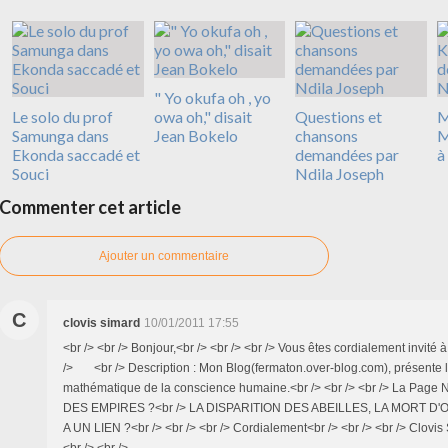
" Yo okufa oh , yo
Le solo du prof
owa oh," disait
Questions et
M
Samunga dans
Jean Bokelo
chansons
M
Ekonda saccadé et
demandées par
à
Souci
Ndila Joseph
Commenter cet article
Ajouter un commentaire
C
clovis simard
10/01/2011 17:55
<br /> <br /> Bonjour,<br /> <br /> <br /> Vous êtes cordialement invité à
/> <br /> Description : Mon Blog(fermaton.over-blog.com), présente
mathématique de la conscience humaine.<br /> <br /> <br /> La Page
DES EMPIRES ?<br /> LA DISPARITION DES ABEILLES, LA MORT D'OI
A UN LIEN ?<br /> <br /> <br /> Cordialement<br /> <br /> <br /> Clovis
<br /> <br />