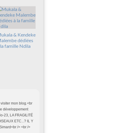
ukala & Kendeke
alembe dédiées
 la famille Ndila
 visiter mon blog.<br
 le développement
 No-23, LA FRAGILITÉ
SEAUX ETC...? IL Y
 Simard<br /> <br />