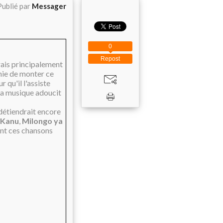
Publié par
Messager
0
Repost
rais principalement
énie de monter ce
r qu'il l'assiste
 la musique adoucit
 détiendrait encore
Kanu
,
Milongo ya
ant ces chansons