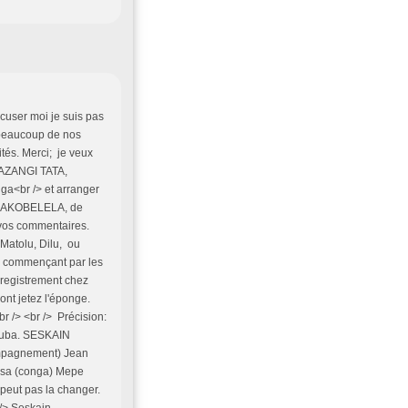
xcuser moi je suis pas
e beaucoup de nos
tés. Merci; je veux
NAZANGI TATA,
a<br /> et arranger
e NAKOBELELA, de
vos commentaires.
 Matolu, Dilu, ou
en commençant par les
registrement chez
nt jetez l'éponge.
r /> <br /> Précision:
Bakuba. SESKAIN
ompagnement) Jean
risa (conga) Mepe
 peut pas la changer.
 /> Seskain