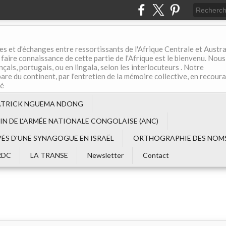
es et d'échanges entre ressortissants de l'Afrique Centrale et Austral
aire connaissance de cette partie de l'Afrique est le bienvenu. Nous
çais, portugais, ou en lingala, selon les interlocuteurs . Notre
are du continent, par l'entretien de la mémoire collective, en recour
té
ATRICK NGUEMA NDONG
EIN DE L‘ARMÉE NATIONALE CONGOLAISE (ANC)
VÉS D'UNE SYNAGOGUE EN ISRAËL
ORTHOGRAPHIE DES NOMS
RDC
LA TRANSE
Newsletter
Contact