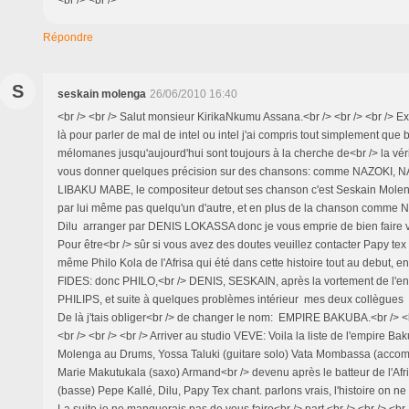
Répondre
S
seskain molenga
26/06/2010 16:40
<br /> <br /> Salut monsieur KirikaNkumu Assana.<br /> <br /> <br /> E
là pour parler de mal de intel ou intel j'ai compris tout simplement qu
mélomanes jusqu'aujourd'hui sont toujours à la cherche de<br /> la véri
vous donner quelques précision sur des chansons: comme NAZOKI, 
LIBAKU MABE, le compositeur detout ses chanson c'est Seskain Moleng
par lui même pas quelqu'un d'autre, et en plus de la chanson comm
Dilu arranger par DENIS LOKASSA donc je vous emprie de bien faire 
Pour être<br /> sûr si vous avez des doutes veuillez contacter Papy tex
même Philo Kola de l'Afrisa qui été dans cette histoire tout au debut, 
FIDES: donc PHILO,<br /> DENIS, SESKAIN, après la vortement de l'en
PHILIPS, et suite à quelques problèmes intérieur mes deux collègues o
De là j'tais obliger<br /> de changer le nom: EMPIRE BAKUBA.<br /> <b
<br /> <br /> <br /> Arriver au studio VEVE: Voila la liste de l'empire 
Molenga au Drums, Yossa Taluki (guitare solo) Vata Mombassa (acc
Marie Makutukala (saxo) Armand<br /> devenu après le batteur de l'Af
(basse) Pepe Kallé, Dilu, Papy Tex chant. parlons vrais, l'histoire on ne
La suite je ne manquerais pas de vous faire<br /> part.<br /> <br /> <br