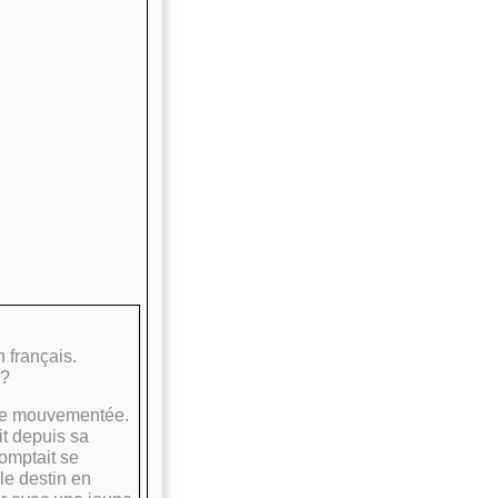
 français.
 ?
le mouvementée.
it depuis sa
omptait se
le destin en