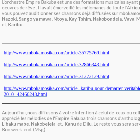
L'orchestre Empire Bakuba est une des formations musicales ayant 
oeuvres de rêve . Il avait émerveillé les mélomanes de toute l'Afrique
vous pouvez auditionner ses chansons déjà diffusées sur mbokamo
Nazoki,
Sango ya mawa
,
Ntoya
,
Kay Tshim
,
Nakobondela
,
Vava,
M
et,
Karibu.
http://www.mbokamosika.com/article-35775769.html
http://www.mbokamosika.com/article-32866343.html
http://www.mbokamosika.com/article-31272129.html
http://www.mbokamosika.com/article--karibu-pour-demarrer-veritabl
2010--42466248.html
Aujourd'hui, nous diffusons à votre intention à celui de ceux ou cel
apprécié les mélodies de l'Empire Bakuba trois chansons d'anthologi
Libaku mabe
,
Nakobelela
et,
Kanu
de Dilu. Le reste vous sera serv
Bon week-end. (Msg)