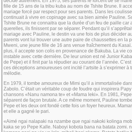
décide autrement. En 1975, ses parents le forcent de se mari
fille de 15 ans de la tribu kuba au nom de Tshite Brune. Il acc
mariage forcé par respect pour ses parents. Dans les couliss
continuait à vivre en copinage avec sa bien aimée Pauline. 
Tshite Brune ne connaitra que la durée d’un feu de paille car 
querelles, ils finissent par se séparer. Pendant qu’il s’apprêta
mariage avec Pauline, le destin va une fois de plus décider a
parents vont lui trouver une autre paire de chaussettes en la
Mweni, une jeune fille de 16 ans venue fraîchement du Kasaï.
plus, il accepte son colis en provenance de Bakuba. La vie co
instable avec cette dernière. De leur union est né Junior Kabas
de Pepe) et il finit par la répudier au courant de l’année. C’est
ces déceptions amoureuses ont incité l’artsite à s’exprimer à t
mélodie.
En 1979, il tombe amoureux de Mimi qu’il a immortalisée dan
Zabolo. C’était un véritable coup de foudre qui inspirera Papy
chansons «Nanu namona te» et «Mama leki». En 1981, Pepe 
séparent de façon brutale. A ce même moment, Pauline tombe
Pepe et les deux ont fondé cette fois un foyer heureux. Mama
et elle a gagné le pari.
«Aimé ngai nalapaki na nzambe que ngai nakoki kolinga mob
kaka se yo Pepe Kalle. Naboyi kobota bana na batata zomi. 