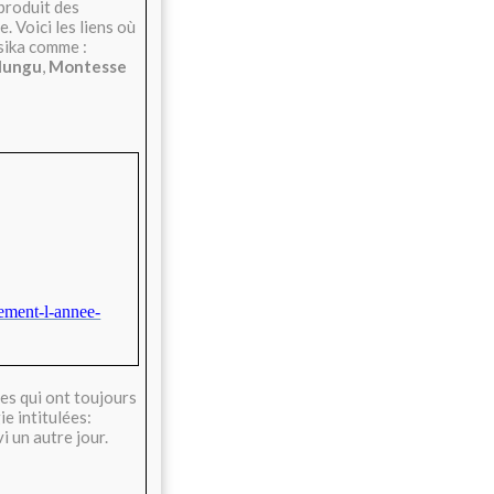
produit des
. Voici les liens où
sika comme :
ungu
,
Montesse
ement-l-annee-
les qui ont toujours
e intitulées:
i un autre jour.