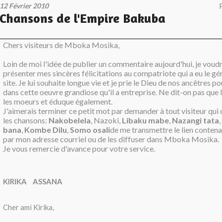
12 Février 2010
Chansons de l'Empire Bakuba
Chers visiteurs de Mboka Mosika,
Loin de moi l'idée de publier un commentaire aujourd'hui, je voud
présenter mes sincères félicitations au compatriote qui a eu le g
site. Je lui souhaite longue vie et je prie le Dieu de nos ancêtres pou
dans cette oeuvre grandiose qu'il a entreprise. Ne dit-on pas que
les moeurs et éduque également.
J'aimerais terminer ce petit mot par demander à tout visiteur qui
les chansons:
Nakobelela
, Nazoki,
Libaku mabe
,
Nazangi tata
,
bana
,
Kombe Dilu
,
Somo osali
de me transmettre le lien conten
par mon adresse courriel ou de les diffuser dans Mboka Mosika.
Je vous remercie d'avance pour votre service.
KIRIKA ASSANA
Cher ami Kirika,