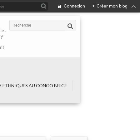
Connexion
+
Créer mon blog
e .
 y
ant
 ETHNIQUES AU CONGO BELGE