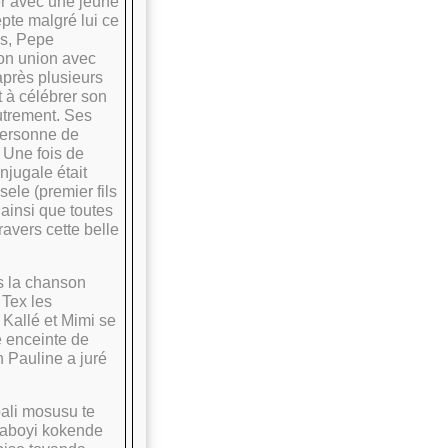
er avec une jeune
epte malgré lui ce
es, Pepe
Son union avec
après plusieurs
it à célébrer son
utrement. Ses
 personne de
 Une fois de
njugale était
ele (premier fils
 ainsi que toutes
ravers cette belle
s la chanson
 Tex les
Kallé et Mimi se
 enceinte de
n Pauline a juré
ali mosusu te
naboyi kokende