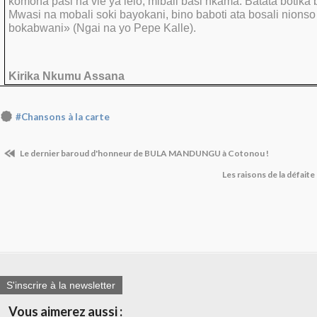
komona pasi na vie ya lelo, mibali basi nkama. Batata botika 
Mwasi na mobali soki bayokani, bino baboti ata bosali nionso 
bokabwani» (Ngai na yo Pepe Kalle).
Kirika Nkumu Assana
#Chansons à la carte
Le dernier baroud d'honneur de BULA MANDUNGU à Cotonou !
Les raisons de la défait
S'inscrire à la newsletter
Vous aimerez aussi :