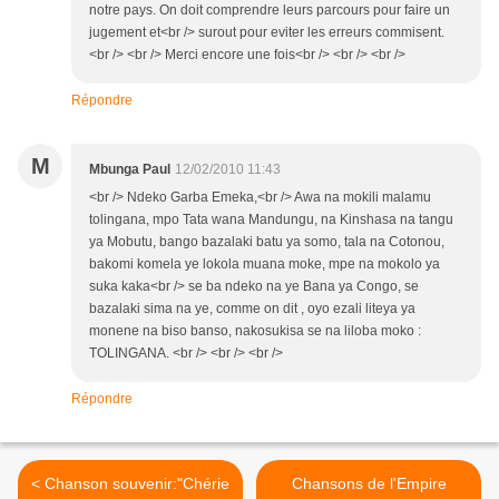
notre pays. On doit comprendre leurs parcours pour faire un
jugement et<br /> surout pour eviter les erreurs commisent.
<br /> <br /> Merci encore une fois<br /> <br /> <br />
Répondre
M
Mbunga Paul
12/02/2010 11:43
<br /> Ndeko Garba Emeka,<br /> Awa na mokili malamu
tolingana, mpo Tata wana Mandungu, na Kinshasa na tangu
ya Mobutu, bango bazalaki batu ya somo, tala na Cotonou,
bakomi komela ye lokola muana moke, mpe na mokolo ya
suka kaka<br /> se ba ndeko na ye Bana ya Congo, se
bazalaki sima na ye, comme on dit , oyo ezali liteya ya
monene na biso banso, nakosukisa se na liloba moko :
TOLINGANA. <br /> <br /> <br />
Répondre
< Chanson souvenir:"Chérie
Chansons de l'Empire