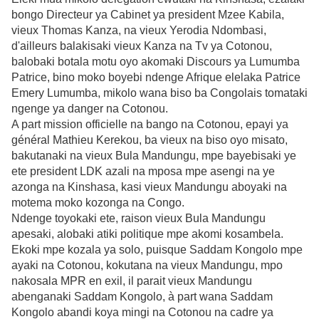
bongo Directeur ya Cabinet ya president Mzee Kabila,
vieux Thomas Kanza, na vieux Yerodia Ndombasi,
d'ailleurs balakisaki vieux Kanza na Tv ya Cotonou,
balobaki botala motu oyo akomaki Discours ya Lumumba
Patrice, bino moko boyebi ndenge Afrique elelaka Patrice
Emery Lumumba, mikolo wana biso ba Congolais tomataki
ngenge ya danger na Cotonou.
A part mission officielle na bango na Cotonou, epayi ya
général Mathieu Kerekou, ba vieux na biso oyo misato,
bakutanaki na vieux Bula Mandungu, mpe bayebisaki ye
ete president LDK azali na mposa mpe asengi na ye
azonga na Kinshasa, kasi vieux Mandungu aboyaki na
motema moko kozonga na Congo.
Ndenge toyokaki ete, raison vieux Bula Mandungu
apesaki, alobaki atiki politique mpe akomi kosambela.
Ekoki mpe kozala ya solo, puisque Saddam Kongolo mpe
ayaki na Cotonou, kokutana na vieux Mandungu, mpo
nakosala MPR en exil, il parait vieux Mandungu
abenganaki Saddam Kongolo, à part wana Saddam
Kongolo abandi koya mingi na Cotonou na cadre ya