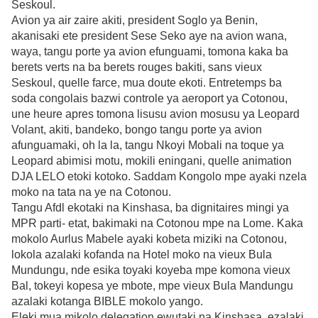
Seskoul.
Avion ya air zaire akiti, president Soglo ya Benin,
akanisaki ete president Sese Seko aye na avion wana,
waya, tangu porte ya avion efunguami, tomona kaka ba
berets verts na ba berets rouges bakiti, sans vieux
Seskoul, quelle farce, mua doute ekoti. Entretemps ba
soda congolais bazwi controle ya aeroport ya Cotonou,
une heure apres tomona lisusu avion mosusu ya Leopard
Volant, akiti, bandeko, bongo tangu porte ya avion
afunguamaki, oh la la, tangu Nkoyi Mobali na toque ya
Leopard abimisi motu, mokili eningani, quelle animation
DJA LELO etoki kotoko. Saddam Kongolo mpe ayaki nzela
moko na tata na ye na Cotonou.
Tangu Afdl ekotaki na Kinshasa, ba dignitaires mingi ya
MPR parti- etat, bakimaki na Cotonou mpe na Lome. Kaka
mokolo Aurlus Mabele ayaki kobeta miziki na Cotonou,
lokola azalaki kofanda na Hotel moko na vieux Bula
Mundungu, nde esika toyaki koyeba mpe komona vieux
Bal, tokeyi kopesa ye mbote, mpe vieux Bula Mandungu
azalaki kotanga BIBLE mokolo yango.
Eleki mua mikolo delegation ewutaki na Kinshasa, ezalaki