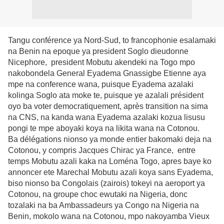
Tangu conférence ya Nord-Sud, to francophonie esalamaki
na Benin na epoque ya president Soglo dieudonne
Nicephore, president Mobutu akendeki na Togo mpo
nakobondela General Eyadema Gnassigbe Etienne aya
mpe na conference wana, puisque Eyadema azalaki
kolinga Soglo ata moke te, puisque ye azalali président
oyo ba voter democratiquement, après transition na sima
na CNS, na kanda wana Eyadema azalaki kozua lisusu
pongi te mpe aboyaki koya na likita wana na Cotonou.
Ba délégations nionso ya monde entier bakomaki deja na
Cotonou, y compris Jacques Chirac ya France, entre
temps Mobutu azali kaka na Loména Togo, apres baye ko
annoncer ete Marechal Mobutu azali koya sans Eyadema,
biso nionso ba Congolais (zairois) tokeyi na aeroport ya
Cotonou, na groupe choc ewutaki na Nigeria, donc
tozalaki na ba Ambassadeurs ya Congo na Nigeria na
Benin, mokolo wana na Cotonou, mpo nakoyamba Vieux