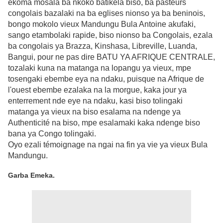
ekoma mosala ba nkoko batikela biso, ba pasteurs
congolais bazalaki na ba eglises nionso ya ba beninois,
bongo mokolo vieux Mandungu Bula Antoine akufaki,
sango etambolaki rapide, biso nionso ba Congolais, ezala
ba congolais ya Brazza, Kinshasa, Libreville, Luanda,
Bangui, pour ne pas dire BATU YA AFRIQUE CENTRALE,
tozalaki kuna na matanga na lopangu ya vieux, mpe
tosengaki ebembe eya na ndaku, puisque na Afrique de
l'ouest ebembe ezalaka na la morgue, kaka jour ya
enterrement nde eye na ndaku, kasi biso tolingaki
matanga ya vieux na biso esalama na ndenge ya
Authenticité na biso, mpe esalamaki kaka ndenge biso
bana ya Congo tolingaki.
Oyo ezali témoignage na ngai na fin ya vie ya vieux Bula
Mandungu.
Garba Emeka.