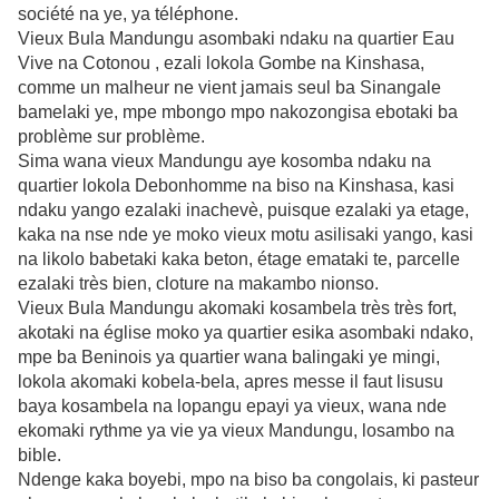
société na ye, ya téléphone.
Vieux Bula Mandungu asombaki ndaku na quartier Eau
Vive na Cotonou , ezali lokola Gombe na Kinshasa,
comme un malheur ne vient jamais seul ba Sinangale
bamelaki ye, mpe mbongo mpo nakozongisa ebotaki ba
problème sur problème.
Sima wana vieux Mandungu aye kosomba ndaku na
quartier lokola Debonhomme na biso na Kinshasa, kasi
ndaku yango ezalaki inachevè, puisque ezalaki ya etage,
kaka na nse nde ye moko vieux motu asilisaki yango, kasi
na likolo babetaki kaka beton, étage emataki te, parcelle
ezalaki très bien, cloture na makambo nionso.
Vieux Bula Mandungu akomaki kosambela très très fort,
akotaki na église moko ya quartier esika asombaki ndako,
mpe ba Beninois ya quartier wana balingaki ye mingi,
lokola akomaki kobela-bela, apres messe il faut lisusu
baya kosambela na lopangu epayi ya vieux, wana nde
ekomaki rythme ya vie ya vieux Mandungu, losambo na
bible.
Ndenge kaka boyebi, mpo na biso ba congolais, ki pasteur