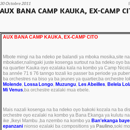
30 Octobre 2011
AUX BANA CAMP KAUKA, EX-CAMP CI
AUX BANA CAMP KAUKA, EX-CAMP CITO
Mbote mingi na ba ndeko pe balandi ya mboka mosika,site na
mbokatier,nalingaki juste kosenga surtout na ba ndeko oyo ba
na quartier Kauka oyo ezalaka kala na kombo ya Camp Nicolas
ba année 71 ti 76 tanngo tozali ko passer ba periode ya pubert
ba orchestres na biso ya ba jeunes ya quartier,ba orchestre l
Molende
,
Lossa
Longo
,
Muzungu
,
Les Abeilles
,
Belela Lo
Mi Venus
,ba orchestre ezalaki mua ebele.
Mais nazali kosenga na ba ndeko oyo bakoki kozala na ba di
orchestre oyo ezalaki na kombo ya Bana Ekanga ya kulutu na 
ike ,Ikeyi Mambu ,ba nzembo na kombo ya
Ban'ekanga baye
epanzani
nionso ezalaki ba compositions ya
Paulino
,soki mo