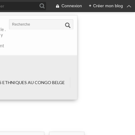
Connexion
+
Créer mon blog
e .
 y
ant
 ETHNIQUES AU CONGO BELGE