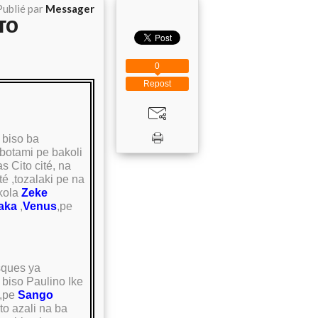
Publié par
Messager
TO
0
Repost
 biso ba
botami pe bakoli
 Cito cité, na
é ,tozalaki pe na
okola
Zeke
laka
,
Venus
,pe
sques ya
biso Paulino Ike
,pe
Sango
to azali na ba