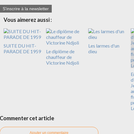
S'inscrire à la newsletter
Vous aimerez aussi :
SUITE DU HIT-
Les larmes d'un
PARADE DE 1959
Le diplôme de
dieu
chauffeur de
Victorine Ndjoli
E
d
J
a
f
p
L
Commenter cet article
Ajouter un commentaire