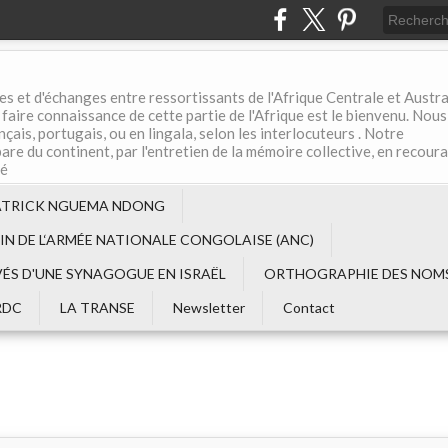
es et d'échanges entre ressortissants de l'Afrique Centrale et Austral
aire connaissance de cette partie de l'Afrique est le bienvenu. Nous
çais, portugais, ou en lingala, selon les interlocuteurs . Notre
are du continent, par l'entretien de la mémoire collective, en recour
té
ATRICK NGUEMA NDONG
EIN DE L‘ARMÉE NATIONALE CONGOLAISE (ANC)
VÉS D'UNE SYNAGOGUE EN ISRAËL
ORTHOGRAPHIE DES NOMS
RDC
LA TRANSE
Newsletter
Contact