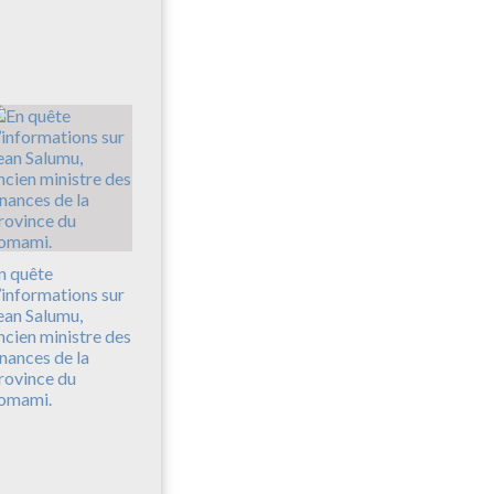
n quête
’informations sur
ean Salumu,
ncien ministre des
inances de la
rovince du
omami.