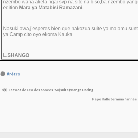
nzembo wana atiela ngai svp na site na biso,ba nzembo yan
edition
Mara ya Matabisi Ramazani.
Nasuki awa,j'esperes bien que nakozua suite ya malamu surt
ya Camp cito oyo ekoma Kauka.
L.SHANGO
#rétro
Le foot de Léo des années '60(suite):Banga Daring
Pépé Kallé termina l’année