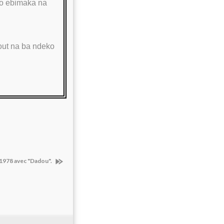
go ebimaka na
out na ba ndeko
 1978 avec "Dadou".